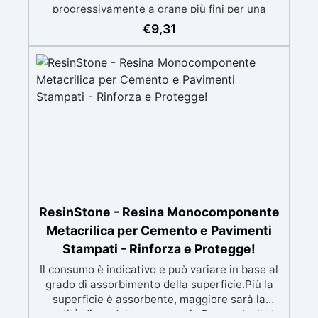
progressivamente a grane più fini per una
finitura omogenea. ✅ Tecnologia Avanzata: I
€
9,31
dischi retati favoriscono l'aspirazione della
polvere, garantendo un ambiente di lavoro
pulito e una finitura perfetta. ✅ Finitura
Luminosa: Dopo l'uso dei dischi, puoi lucidare
con Gelcoat 3M per una superficie liscia e
lucida, o ottenere una finitura satinata con Olio
Cera Dura Satinata della Osmo. ✅ Ideale per
Resina: Perfetto per creare superfici rifinite,
lisce e professionali, anche per principianti.
ResinStone - Resina Monocomponente
Metacrilica per Cemento e Pavimenti
Stampati - Rinforza e Protegge!
Il consumo è indicativo e può variare in base al
grado di assorbimento della superficie.Più la
superficie è assorbente, maggiore sarà la
quantità di prodotto necessaria.Per un risultato