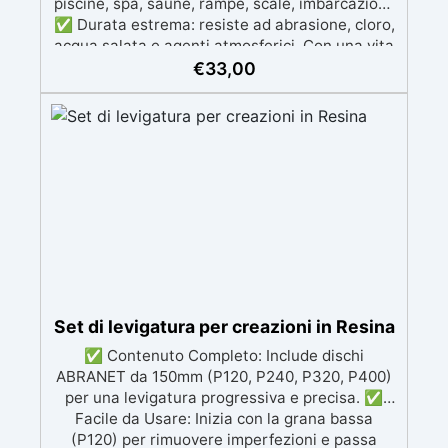
piscine, spa, saune, rampe, scale, imbarcazioni.
✅ Durata estrema: resiste ad abrasione, cloro,
acqua salata e agenti atmosferici. Con una vita
media di oltre 10 anni. ✅ Facile applicazione:
€
33,00
sistema a 3 componenti pronto all’uso, rispara
nche piccole crepe e difetti ✅ Soluzione
professionale e certificata con Dichiarazione di
Prestazione (DoP).
Set di levigatura per creazioni in Resina
✅ Contenuto Completo: Include dischi
ABRANET da 150mm (P120, P240, P320, P400)
per una levigatura progressiva e precisa. ✅
Facile da Usare: Inizia con la grana bassa
(P120) per rimuovere imperfezioni e passa