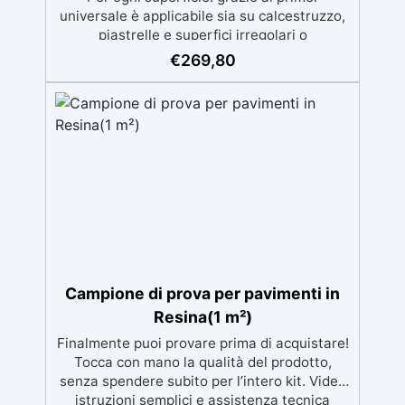
universale è applicabile sia su calcestruzzo,
piastrelle e superfici irregolari o
danneggiate. ✅ Facile da applicare: Video
€
269,80
Guida completa inclusa, 3 semplici passaggi,
dalla preparazione della superficie alla
finitura protettiva antigraffio. ✅ Risultati
professionali: Sistema autolivellante,
resistente ai raggi UV, duraturo e con finitura
lucida o satinata. ✅ Personalizzabile:
Disponibile in kit per metrature da 2m² a
100m², con una vasta gamma di pigmenti
selezionabili.
Campione di prova per pavimenti in
Resina(1 m²)
Finalmente puoi provare prima di acquistare!
Tocca con mano la qualità del prodotto,
senza spendere subito per l’intero kit. Video
istruzioni semplici e assistenza tecnica