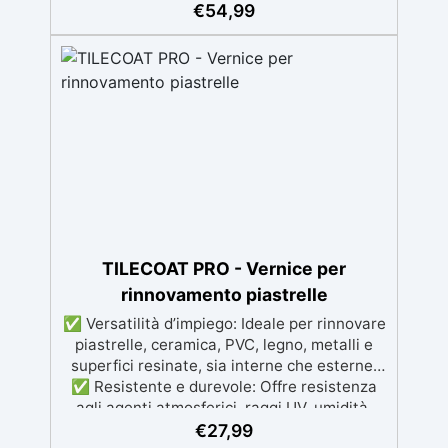
chiusi e HACCP: Formulazione inodore,
€
54,99
ideale per spazi chiusi e ambienti con
presenza di alimenti, conforme agli standard
HACCP. ✅ Finitura versatile e
personalizzabile: Disponibile trasparente con
possibilità di finitura lucida,opaca o
antiscivolo per sicurezza e estetica. ✅
Ampie applicazioni: Perfetta per
pavimentazioni industriali, parcheggi, rampe,
magazzini e infrastrutture, oltre a
rivestimenti su acciaio opportunamente
preparato. ✅ Conformità e sicurezza:
Certificata con marcatura CE secondo EN
TILECOAT PRO - Vernice per
1504-2, conforme ai regolamenti europei EU
rinnovamento piastrelle
no. 305/2011 e EU no. 574/2014. ✅ Facilità di
✅ Versatilità d’impiego: Ideale per rinnovare
utilizzo: si diluisce con semplice acqua!
piastrelle, ceramica, PVC, legno, metalli e
superfici resinate, sia interne che esterne.
✅ Resistente e durevole: Offre resistenza
agli agenti atmosferici, raggi UV, umidità,
abrasione e detergenti aggressivi. ✅
€
27,99