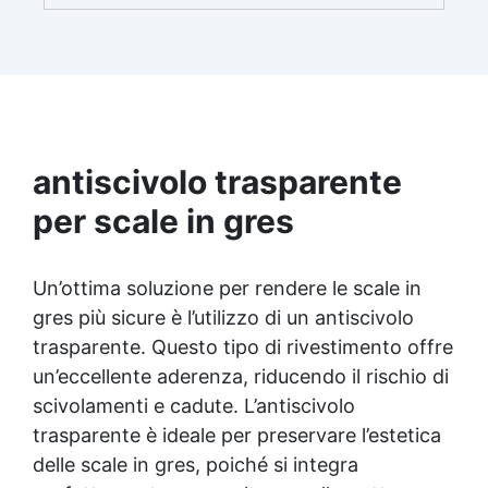
esperienza, con assistenza video/telefonica
gratuita ✅ Economico e Veloce: rinnova le
superfici con una spesa minima, evitando
costosi lavori di ripristino, in appena 24h ✅
Versatile e personalizzabile: adatto a cemento,
calcestruzzo, vecchie pavimentazioni e terra
battuta (previa consulenza). ✅ Resine
resistenti nel tempo: le resine ad alta
antiscivolo trasparente
tecnologia garantiscono resistenza all'usura e
per scale in gres
stabilità del colore negli anni
Un’ottima soluzione per rendere le scale in
gres più sicure è l’utilizzo di un antiscivolo
trasparente. Questo tipo di rivestimento offre
un’eccellente aderenza, riducendo il rischio di
scivolamenti e cadute. L’antiscivolo
trasparente è ideale per preservare l’estetica
delle scale in gres, poiché si integra