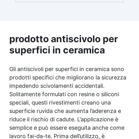
Finitura satinata ed estetica elegante:
Disponibile in colori RAL e NCS su richiesta,
con una finitura traspirante e resistente. ✅
Facile applicazione e manutenzione:
Monocomponente, si applica facilmente e
garantisce una pulizia semplice e duratura.
prodotto antiscivolo per
✅ Certificato per sicurezza: Conforme alle
normative HACCP e marcatura CE secondo
superfici in ceramica
EN 1504-2, ideale anche per ambienti con
alimenti.
Gli antiscivoli per superfici in ceramica sono
prodotti specifici che migliorano la sicurezza
impedendo scivolamenti accidentali.
Solitamente formulati con resine o siliconi
speciali, questi rivestimenti creano una
superficie ruvida che aumenta l’aderenza e
riduce il rischio di cadute. L’applicazione è
semplice e può essere eseguita anche come
lavoro fai-da-te. Prima dell’utilizzo, è