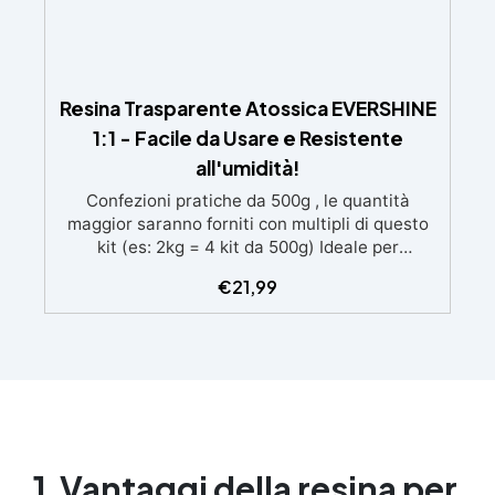
Resina Trasparente Atossica EVERSHINE
1:1 - Facile da Usare e Resistente
all'umidità!
Confezioni pratiche da 500g , le quantità
maggior saranno forniti con multipli di questo
kit (es: 2kg = 4 kit da 500g) Ideale per
principianti: a prova di errore, perfetta per chi
€
21,99
inizia. Sempre lucida: garantisce una finitura
brillante e uniforme in ogni condizione.
Facilissima da usare: rapporto di miscelazione
intuitivo basta mescolare i 2 componenti in
parti uguali Versatile e creativa: adatta per
colate, rivestimenti e colorabile a piacere.
Resistente : lucentezza duratura e alta
resistenza a graffi e umidità.
1.
Vantaggi della resina per