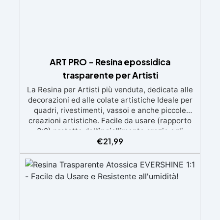
ART PRO - Resina epossidica
trasparente per Artisti
La Resina per Artisti più venduta, dedicata alle
decorazioni ed alle colate artistiche Ideale per
quadri, rivestimenti, vassoi e anche piccole
creazioni artistiche. Facile da usare (rapporto
3:2) protetta dall’ingiallimento grazie agli
€
21,99
speciali filtri UV Formula densa : non cola via,
mantenendo i design precisi e puliti. Indurisce
in 12-24h garantendo una superficie lucida e
brillante