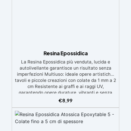
Resina Epossidica
La Resina Epossidica più venduta, lucida e
autolivellante garantisce un risultato senza
imperfezioni Multiuso: ideale opere artistiche,
tavoli e piccole creazioni con colate da 1 mm a 2
cm Resistente ai graffi e ai raggi UV,
garantendo opere durature, vibranti e senza
ingiallimenti nel tempo Bassa viscosità e
€
8,99
formula anti-bolle per risultati impeccabili,
perfetti per colate di stampi e inglobamenti
Certificata Atossica post catalisi per contatto
con la pelle, BPA free e VoC Free