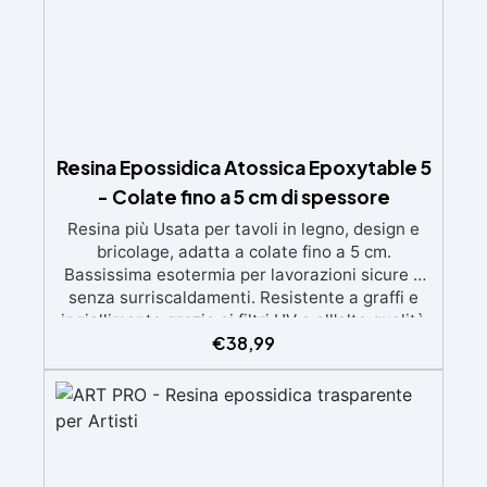
Resina Epossidica Atossica Epoxytable 5
- Colate fino a 5 cm di spessore
Resina più Usata per tavoli in legno, design e
bricolage, adatta a colate fino a 5 cm.
Bassissima esotermia per lavorazioni sicure e
senza surriscaldamenti. Resistente a graffi e
ingiallimento grazie ai filtri UV e all'alta qualità
€
38,99
meccanica. Bassa viscosità per eliminare bolle
d'aria e ottenere finiture lisce. Sicura, atossica,
BPA/VOC free e certificata per il contatto
prolungato con la pelle.