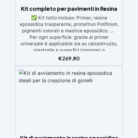
Kit completo per pavimenti in Resina
✅ Kit tutto incluso: Primer, resina
epossidica trasparente, protettivo Polifinish,
pigmenti colorati e mastice epossidico. ✅
Per ogni superficie: grazie al primer
universale è applicabile sia su calcestruzzo,
piastrelle e superfici irregolari o
danneggiate. ✅ Facile da applicare: Video
€
269,80
Guida completa inclusa, 3 semplici passaggi,
dalla preparazione della superficie alla
finitura protettiva antigraffio. ✅ Risultati
professionali: Sistema autolivellante,
resistente ai raggi UV, duraturo e con finitura
lucida o satinata. ✅ Personalizzabile:
Disponibile in kit per metrature da 2m² a
100m², con una vasta gamma di pigmenti
selezionabili.
Kit di avviamento in resina epossidica