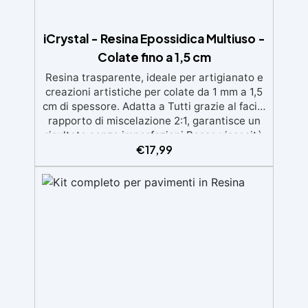
iCrystal - Resina Epossidica Multiuso -
Colate fino a 1,5 cm
Resina trasparente, ideale per artigianato e
creazioni artistiche per colate da 1 mm a 1,5
cm di spessore. Adatta a Tutti grazie al facile
rapporto di miscelazione 2:1, garantisce un
risultato senza imperfezioni Bassa viscosità
€
17,99
per colate senza bolle, compatibile con
legno, silicone, vetro, metallo e altri
materiali. Certificata post-catalisi atossica e
sicura per il contatto con la pelle, Bpa Free e
senza Solventi (Voc Free) Superficie lucida,
autolivellante e con filtri UV anti-
ingiallimento per una finitura durevole e
brillante.