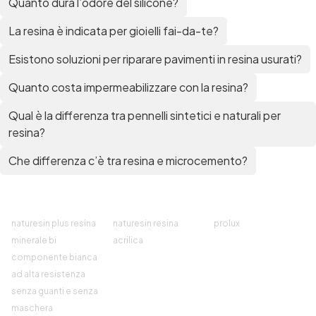
Quanto dura l’odore del silicone?
La resina è indicata per gioielli fai-da-te?
Esistono soluzioni per riparare pavimenti in resina usurati?
Quanto costa impermeabilizzare con la resina?
Qual è la differenza tra pennelli sintetici e naturali per
resina?
Che differenza c’è tra resina e microcemento?
naturesin plus resina
naturesin resina
prolux
minerale bi
acrilica
componente bianca
ad alta resistenza
senza guanti e senza
maschera