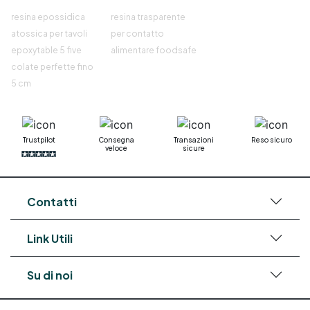
resina epossidica
resina trasparente
atossica per tavoli
per contatto
epoxytable 5 five
alimentare foodsafe
colate perfette fino
5 cm
Trustpilot
Consegna
Transazioni
Reso sicuro
veloce
sicure
Contatti
Link Utili
Su di noi