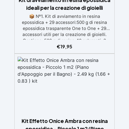
ideali per la creazione di gioielli
📦 Nº1. Kit di avviamento in resina
epossidica + 29 accessori:500 g di resina
epossidica trasparente One to One + 29
accessori utili per la creazione di gioielli.
Contiene: 500 g di resina, 10 coloranti, 3
€
19,95
pigmenti, contagocce, bastoncini per
miscelare, guanti e bicchieri. 📦 Nº2. Kit di
avviamento in resina epossidica + 100
accessori:500 g di resina epossidica
trasparente One to One + 100 accessori utili
per la creazione di gioielli. Contiene: 500 g di
resina, 12 additivi decorativi, fiori secchi,
stampo in silicone per lettere, portachiavi,
punte per minitrapano, oltre 100 pezzi.
Kit Effetto Onice Ambra con resina
epossidica - Piccolo 1 m2 (Piano