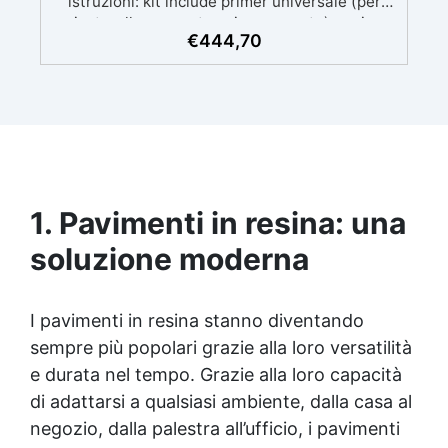
istruzioni: kit include primer universale (per
piasterelle, cemento, microcemento) resina
€
444,70
rivestimento antigraffio, pronto all'uso!
Massima resistenza all'usura: il sistema
poliaspartico SPARTA offre una protezione
eccezionale contro graffi, agenti chimici e
carichi pesanti, ideale per ambienti ad alto
traffico.​ Applicazione rapida e semplice: la
formulazione ad asciugatura veloce consente di
completare l'intero processo in un solo giorno,
anche per utenti non professionisti.​ Finitura
1. Pavimenti in resina: una
estetica personalizzabile: inclusi paillettes
soluzione moderna
decorativi per creare pavimenti con effetti unici
e brillanti.​​ Versatilità d'uso: adatto per
professionisti, hobbisti e ambienti industriali
che richiedono pavimenti resistenti e di qualità
I pavimenti in resina stanno diventando
superiore. La quantità di flakes dipende dal
sempre più popolari grazie alla loro versatilità
design scelto (copertura parziale o totale). Il
e durata nel tempo. Grazie alla loro capacità
consumo consigliato di 0,15–0,2 kg/m² si basa
di adattarsi a qualsiasi ambiente, dalla casa al
su una copertura parziale. Per una copertura
totale, è necessario raddoppiare la quantità
negozio, dalla palestra all’ufficio, i pavimenti
consigliata. Sparta Top: Consumo consigliato: