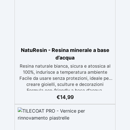
resistente ai raggi UV, duraturo e con finitura
lucida o satinata. ✅ Personalizzabile:
Disponibile in kit per metrature da 2m² a
100m², con una vasta gamma di pigmenti
selezionabili.
NatuResin - Resina minerale a base
d’acqua
Resina naturale bianca, sicura e atossica al
100%, indurisce a temperatura ambiente
Facile da usare senza protezioni, ideale per
creare gioielli, sculture e decorazioni
Formula eco-friendly a base d’acqua,
alternativa sicura alle resine tradizionali
€
14,99
Adatta anche ai bambini, perfetta per un
utilizzo in casa senza rischi Multiuso e
versatile, pronta in soli 30 minuti per
creazioni rapide e personalizzabili.