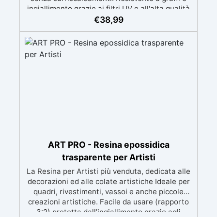
ingiallimento grazie ai filtri UV e all'alta qualità
meccanica. Bassa viscosità per eliminare bolle
€
38,99
d'aria e ottenere finiture lisce. Sicura, atossica,
BPA/VOC free e certificata per il contatto
prolungato con la pelle.
ART PRO - Resina epossidica
trasparente per Artisti
La Resina per Artisti più venduta, dedicata alle
decorazioni ed alle colate artistiche Ideale per
quadri, rivestimenti, vassoi e anche piccole
creazioni artistiche. Facile da usare (rapporto
3:2) protetta dall’ingiallimento grazie agli