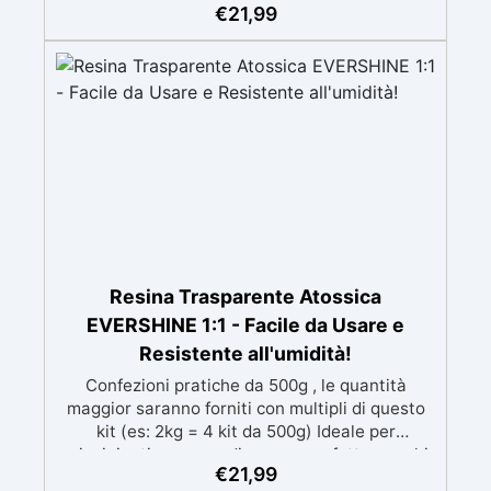
speciali filtri UV Formula densa : non cola via,
€
21,99
mantenendo i design precisi e puliti. Indurisce
in 12-24h garantendo una superficie lucida e
brillante
Resina Trasparente Atossica
EVERSHINE 1:1 - Facile da Usare e
Resistente all'umidità!
Confezioni pratiche da 500g , le quantità
maggior saranno forniti con multipli di questo
kit (es: 2kg = 4 kit da 500g) Ideale per
principianti: a prova di errore, perfetta per chi
€
21,99
inizia. Sempre lucida: garantisce una finitura