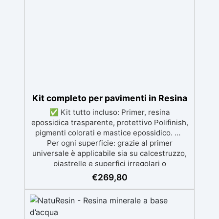
sicura per il contatto con la pelle, Bpa Free e
senza Solventi (Voc Free) Superficie lucida,
autolivellante e con filtri UV anti-
ingiallimento per una finitura durevole e
brillante.
Kit completo per pavimenti in Resina
✅ Kit tutto incluso: Primer, resina
epossidica trasparente, protettivo Polifinish,
pigmenti colorati e mastice epossidico. ✅
Per ogni superficie: grazie al primer
universale è applicabile sia su calcestruzzo,
piastrelle e superfici irregolari o
danneggiate. ✅ Facile da applicare: Video
€
269,80
Guida completa inclusa, 3 semplici passaggi,
dalla preparazione della superficie alla
finitura protettiva antigraffio. ✅ Risultati
professionali: Sistema autolivellante,