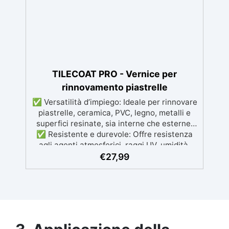
TILECOAT PRO - Vernice per
rinnovamento piastrelle
✅ Versatilità d’impiego: Ideale per rinnovare
piastrelle, ceramica, PVC, legno, metalli e
superfici resinate, sia interne che esterne.
✅ Resistente e durevole: Offre resistenza
agli agenti atmosferici, raggi UV, umidità,
abrasione e detergenti aggressivi. ✅
€
27,99
Finitura satinata ed estetica elegante:
Disponibile in colori RAL e NCS su richiesta,
con una finitura traspirante e resistente. ✅
Facile applicazione e manutenzione:
Monocomponente, si applica facilmente e
garantisce una pulizia semplice e duratura.