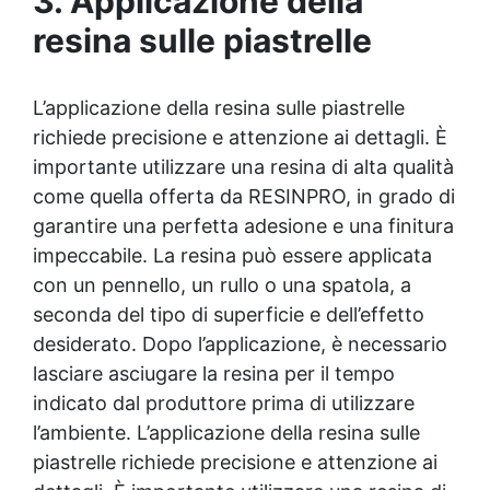
3. Applicazione della
✅ Certificato per sicurezza: Conforme alle
normative HACCP e marcatura CE secondo
resina sulle piastrelle
EN 1504-2, ideale anche per ambienti con
alimenti.
L’applicazione della resina sulle piastrelle
richiede precisione e attenzione ai dettagli. È
importante utilizzare una resina di alta qualità
come quella offerta da RESINPRO, in grado di
garantire una perfetta adesione e una finitura
impeccabile. La resina può essere applicata
con un pennello, un rullo o una spatola, a
seconda del tipo di superficie e dell’effetto
desiderato. Dopo l’applicazione, è necessario
lasciare asciugare la resina per il tempo
indicato dal produttore prima di utilizzare
l’ambiente. L’applicazione della resina sulle
piastrelle richiede precisione e attenzione ai