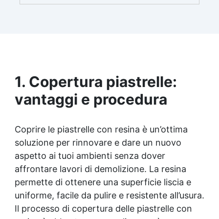
brillante e uniforme in ogni condizione.
Facilissima da usare: rapporto di miscelazione
intuitivo basta mescolare i 2 componenti in
parti uguali Versatile e creativa: adatta per
colate, rivestimenti e colorabile a piacere.
Resistente : lucentezza duratura e alta
resistenza a graffi e umidità.
1. Copertura piastrelle:
vantaggi e procedura
Coprire le piastrelle con resina è un’ottima
soluzione per rinnovare e dare un nuovo
aspetto ai tuoi ambienti senza dover
affrontare lavori di demolizione. La resina
permette di ottenere una superficie liscia e
uniforme, facile da pulire e resistente all’usura.
Il processo di copertura delle piastrelle con