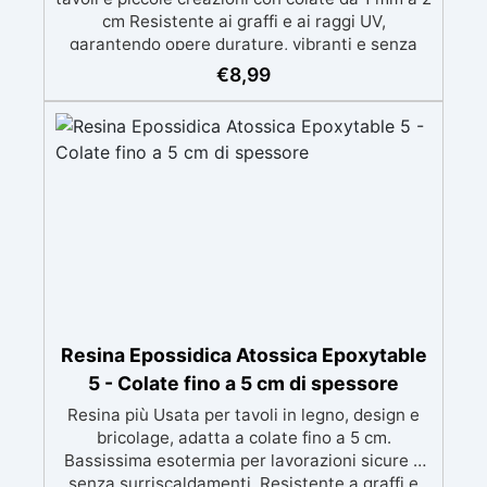
cm Resistente ai graffi e ai raggi UV,
garantendo opere durature, vibranti e senza
ingiallimenti nel tempo Bassa viscosità e
€
8,99
formula anti-bolle per risultati impeccabili,
perfetti per colate di stampi e inglobamenti
Certificata Atossica post catalisi per contatto
con la pelle, BPA free e VoC Free
Resina Epossidica Atossica Epoxytable
5 - Colate fino a 5 cm di spessore
Resina più Usata per tavoli in legno, design e
bricolage, adatta a colate fino a 5 cm.
Bassissima esotermia per lavorazioni sicure e
senza surriscaldamenti. Resistente a graffi e