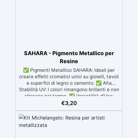
resistente ai raggi UV, duraturo e con finitura
lucida o satinata. ✅ Personalizzabile:
Disponibile in kit per metrature da 2m² a
100m², con una vasta gamma di pigmenti
selezionabili.
SAHARA - Pigmento Metallico per
Resine
✅ Pigmenti Metallico SAHARA: Ideali per
creare effetti cromatici unici su gioielli, tavoli
e superfici di legno o cemento. ✅ Alta
Stabilità UV: I colori rimangono brillanti e non
alterano nel tempo. ✅ Versatilità d'Uso:
Perfetti per resina epossidica, artigianato,
€
3,20
modellismo e decorazioni. ✅ Disponibile in
Due Formati: Confezioni da 10gr e 100gr, per
diverse esigenze di utilizzo. ✅ Ampia
Gamma di Colori: Vari colori metallici e
perlescenti tra cui oro, rame, blu, verde e