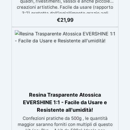
quadri, rivestimenti, vassoi e anche piccole
creazioni artistiche. Facile da usare (rapporto
3:2) protetta dall’ingiallimento grazie agli
speciali filtri UV Formula densa : non cola via,
€
21,99
mantenendo i design precisi e puliti. Indurisce
in 12-24h garantendo una superficie lucida e
brillante
Resina Trasparente Atossica
EVERSHINE 1:1 - Facile da Usare e
Resistente all'umidità!
Confezioni pratiche da 500g , le quantità
maggior saranno forniti con multipli di questo