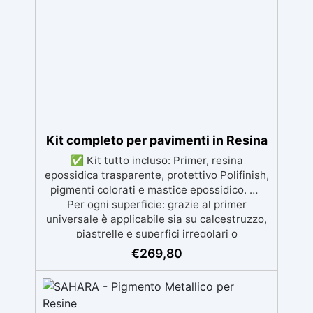
sicura per il contatto con la pelle, Bpa Free e
senza Solventi (Voc Free) Superficie lucida,
autolivellante e con filtri UV anti-
ingiallimento per una finitura durevole e
brillante.
Kit completo per pavimenti in Resina
✅ Kit tutto incluso: Primer, resina
epossidica trasparente, protettivo Polifinish,
pigmenti colorati e mastice epossidico. ✅
Per ogni superficie: grazie al primer
universale è applicabile sia su calcestruzzo,
piastrelle e superfici irregolari o
danneggiate. ✅ Facile da applicare: Video
€
269,80
Guida completa inclusa, 3 semplici passaggi,
dalla preparazione della superficie alla
finitura protettiva antigraffio. ✅ Risultati
professionali: Sistema autolivellante,