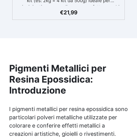
kit (es: 2kg = 4 kit da 500g) Ideale per
principianti: a prova di errore, perfetta per chi
€
21,99
inizia. Sempre lucida: garantisce una finitura
brillante e uniforme in ogni condizione.
Facilissima da usare: rapporto di miscelazione
intuitivo basta mescolare i 2 componenti in
parti uguali Versatile e creativa: adatta per
colate, rivestimenti e colorabile a piacere.
Resistente : lucentezza duratura e alta
resistenza a graffi e umidità.
Pigmenti Metallici per
Resina Epossidica:
Introduzione
I pigmenti metallici per resina epossidica sono
particolari polveri metalliche utilizzate per
colorare e conferire effetti metallici a
creazioni artistiche, gioielli o rivestimenti.