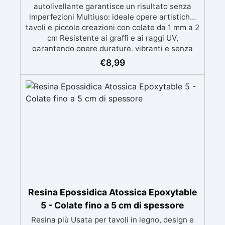
autolivellante garantisce un risultato senza
imperfezioni Multiuso: ideale opere artistiche,
tavoli e piccole creazioni con colate da 1 mm a 2
cm Resistente ai graffi e ai raggi UV,
garantendo opere durature, vibranti e senza
ingiallimenti nel tempo Bassa viscosità e
€
8,99
formula anti-bolle per risultati impeccabili,
perfetti per colate di stampi e inglobamenti
Certificata Atossica post catalisi per contatto
con la pelle, BPA free e VoC Free
Resina Epossidica Atossica Epoxytable
5 - Colate fino a 5 cm di spessore
Resina più Usata per tavoli in legno, design e