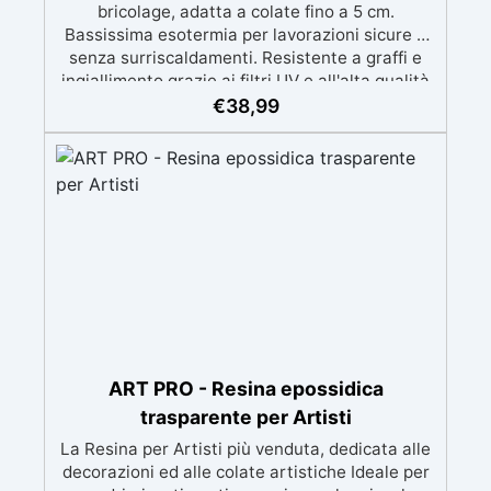
bricolage, adatta a colate fino a 5 cm.
Bassissima esotermia per lavorazioni sicure e
senza surriscaldamenti. Resistente a graffi e
ingiallimento grazie ai filtri UV e all'alta qualità
meccanica. Bassa viscosità per eliminare bolle
€
38,99
d'aria e ottenere finiture lisce. Sicura, atossica,
BPA/VOC free e certificata per il contatto
prolungato con la pelle.
ART PRO - Resina epossidica
trasparente per Artisti
La Resina per Artisti più venduta, dedicata alle
decorazioni ed alle colate artistiche Ideale per