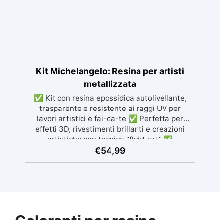
molti altri.
Kit Michelangelo: Resina per artisti
metallizzata
✅ Kit con resina epossidica autolivellante,
trasparente e resistente ai raggi UV per
lavori artistici e fai-da-te ✅ Perfetta per
effetti 3D, rivestimenti brillanti e creazioni
artistiche con tecnica "fluid-art" ✅
Rapporto di miscelazione 100:66, lunga
€
54,99
lavorabilità e catalisi completa in 24h ✅
Incluso nel kit: 3 pigmenti metallici
(alluminio, oro ricco, rame) e una tela regalo
(rotonda o rettangolare) ✅ Ideale per
decorare quadri e superfici, per un risultato
sempre brillante