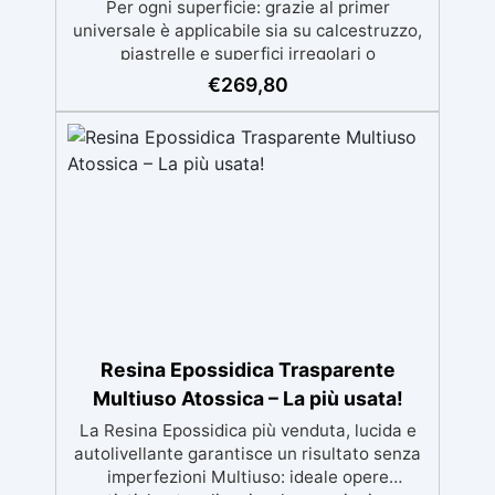
Per ogni superficie: grazie al primer
universale è applicabile sia su calcestruzzo,
piastrelle e superfici irregolari o
danneggiate. ✅ Facile da applicare: Video
€
269,80
Guida completa inclusa, 3 semplici passaggi,
dalla preparazione della superficie alla
finitura protettiva antigraffio. ✅ Risultati
professionali: Sistema autolivellante,
resistente ai raggi UV, duraturo e con finitura
lucida o satinata. ✅ Personalizzabile:
Disponibile in kit per metrature da 2m² a
100m², con una vasta gamma di pigmenti
selezionabili.
Resina Epossidica Trasparente
Multiuso Atossica – La più usata!
La Resina Epossidica più venduta, lucida e
autolivellante garantisce un risultato senza
imperfezioni Multiuso: ideale opere