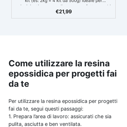
kit (es: 2kg = 4 kit da 500g) Ideale per
principianti: a prova di errore, perfetta per chi
€
21,99
inizia. Sempre lucida: garantisce una finitura
brillante e uniforme in ogni condizione.
Facilissima da usare: rapporto di miscelazione
intuitivo basta mescolare i 2 componenti in
parti uguali Versatile e creativa: adatta per
colate, rivestimenti e colorabile a piacere.
Resistente : lucentezza duratura e alta
resistenza a graffi e umidità.
Come utilizzare la resina
epossidica per progetti fai
da te
Per utilizzare la resina epossidica per progetti
fai da te, segui questi passaggi:
1. Prepara l’area di lavoro: assicurati che sia
pulita, asciutta e ben ventilata.