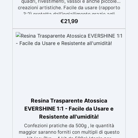
quadri, rivestimenti, vassoi e anche piccole
creazioni artistiche. Facile da usare (rapporto
3:2) protetta dall’ingiallimento grazie agli
speciali filtri UV Formula densa : non cola via,
€
21,99
mantenendo i design precisi e puliti. Indurisce
in 12-24h garantendo una superficie lucida e
brillante
Resina Trasparente Atossica
EVERSHINE 1:1 - Facile da Usare e
Resistente all'umidità!
Confezioni pratiche da 500g , le quantità
maggior saranno forniti con multipli di questo