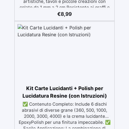
artistiche, tavoli e piccole creazioni con
colate da 1 mm a 2 cm Resistente ai graffi e
ai raggi UV, garantendo opere durature,
€
8,99
vibranti e senza ingiallimenti nel tempo
Bassa viscosità e formula anti-bolle per
risultati impeccabili, perfetti per colate di
stampi e inglobamenti Certificata Atossica
post catalisi per contatto con la pelle, BPA
free e VoC Free
Kit Carte Lucidanti + Polish per
Lucidatura Resine (con Istruzioni)
✅ Contenuto Completo: Include 6 dischi
abrasivi di diverse grane (360, 500, 1000,
2000, 3000, 4000) e la crema lucidante
EpoxyPolish per una finitura impeccabile. ✅
Facile Applicazione: La combinazione di