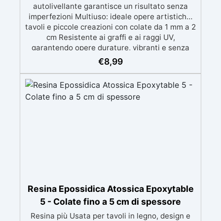
autolivellante garantisce un risultato senza
imperfezioni Multiuso: ideale opere artistiche,
tavoli e piccole creazioni con colate da 1 mm a 2
cm Resistente ai graffi e ai raggi UV,
garantendo opere durature, vibranti e senza
ingiallimenti nel tempo Bassa viscosità e
€
8,99
formula anti-bolle per risultati impeccabili,
perfetti per colate di stampi e inglobamenti
Certificata Atossica post catalisi per contatto
con la pelle, BPA free e VoC Free
Resina Epossidica Atossica Epoxytable
5 - Colate fino a 5 cm di spessore
Resina più Usata per tavoli in legno, design e