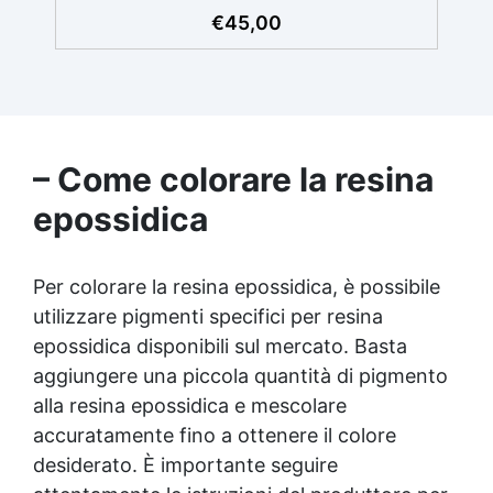
dischi abrasivi e crema lucidante garantisce
€
45,00
una lucidatura semplice ed efficace per
superfici in resina. ✅ Passaggi Graduali:
Inizia con grane più basse per rimuovere
imperfezioni e termina con la grana 4000 per
una finitura lucida di alta qualità. ✅ Finitura
Satinata o Lucida: Per una finitura lucida,
– Come colorare la resina
applica la crema EpoxyPolish; per una
finitura satinata, sciacqua abbondantemente
epossidica
e usa Olio Cera Dura Satinata Osmo. ✅
Copertura Ampia: Il kit copre circa 2 mq di
superficie in resina, ideale per progetti fai-
Per colorare la resina epossidica, è possibile
da-te o professionali.
utilizzare pigmenti specifici per resina
epossidica disponibili sul mercato. Basta
aggiungere una piccola quantità di pigmento
alla resina epossidica e mescolare
accuratamente fino a ottenere il colore
desiderato. È importante seguire