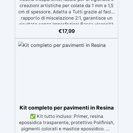
creazioni artistiche per colate da 1 mm a 1,5
cm di spessore. Adatta a Tutti grazie al facile
rapporto di miscelazione 2:1, garantisce un
risultato senza imperfezioni Bassa viscosità
per colate senza bolle, compatibile con
€
17,99
legno, silicone, vetro, metallo e altri
materiali. Certificata post-catalisi atossica e
sicura per il contatto con la pelle, Bpa Free e
senza Solventi (Voc Free) Superficie lucida,
autolivellante e con filtri UV anti-
ingiallimento per una finitura durevole e
brillante.
Kit completo per pavimenti in Resina
✅ Kit tutto incluso: Primer, resina
epossidica trasparente, protettivo Polifinish,
pigmenti colorati e mastice epossidico. ✅