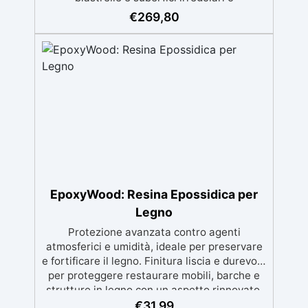
danneggiate. ✅ Facile da applicare: Video
€
269,80
Guida completa inclusa, 3 semplici passaggi,
dalla preparazione della superficie alla
finitura protettiva antigraffio. ✅ Risultati
professionali: Sistema autolivellante,
resistente ai raggi UV, duraturo e con finitura
lucida o satinata. ✅ Personalizzabile:
Disponibile in kit per metrature da 2m² a
100m², con una vasta gamma di pigmenti
selezionabili.
EpoxyWood: Resina Epossidica per
Legno
Protezione avanzata contro agenti
atmosferici e umidità, ideale per preservare
e fortificare il legno. Finitura liscia e durevole
per proteggere restaurare mobili, barche e
strutture in legno con un aspetto rinnovato.
Stabilizzazione del legno senza bolle d’aria,
€
31,99