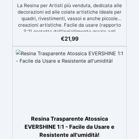
La Resina per Artisti più venduta, dedicata alle
decorazioni ed alle colate artistiche Ideale per
quadri, rivestimenti, vassoi e anche piccole
creazioni artistiche. Facile da usare (rapporto
3:2) protetta dall’ingiallimento grazie agli
speciali filtri UV Formula densa : non cola via,
€
21,99
mantenendo i design precisi e puliti. Indurisce
in 12-24h garantendo una superficie lucida e
brillante
Resina Trasparente Atossica
EVERSHINE 1:1 - Facile da Usare e
Resistente all'umidità!