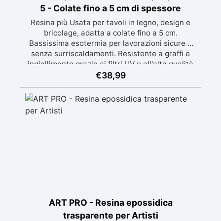
5 - Colate fino a 5 cm di spessore
Resina più Usata per tavoli in legno, design e
bricolage, adatta a colate fino a 5 cm.
Bassissima esotermia per lavorazioni sicure e
senza surriscaldamenti. Resistente a graffi e
ingiallimento grazie ai filtri UV e all'alta qualità
meccanica. Bassa viscosità per eliminare bolle
€
38,99
d'aria e ottenere finiture lisce. Sicura, atossica,
BPA/VOC free e certificata per il contatto
prolungato con la pelle.
ART PRO - Resina epossidica
trasparente per Artisti