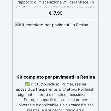
rapporto di miscelazione 2:1, garantisce un
risultato senza imperfezioni Bassa viscosità
per colate senza bolle, compatibile con
€
17,99
legno, silicone, vetro, metallo e altri
materiali. Certificata post-catalisi atossica e
sicura per il contatto con la pelle, Bpa Free e
senza Solventi (Voc Free) Superficie lucida,
autolivellante e con filtri UV anti-
ingiallimento per una finitura durevole e
brillante.
Kit completo per pavimenti in Resina
✅ Kit tutto incluso: Primer, resina
epossidica trasparente, protettivo Polifinish,
pigmenti colorati e mastice epossidico. ✅
Per ogni superficie: grazie al primer
universale è applicabile sia su calcestruzzo,
piastrelle e superfici irregolari o