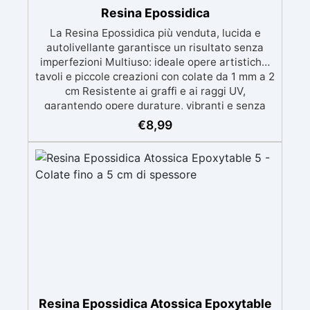
Resina Epossidica
La Resina Epossidica più venduta, lucida e
autolivellante garantisce un risultato senza
imperfezioni Multiuso: ideale opere artistiche,
tavoli e piccole creazioni con colate da 1 mm a 2
cm Resistente ai graffi e ai raggi UV,
garantendo opere durature, vibranti e senza
ingiallimenti nel tempo Bassa viscosità e
€
8,99
formula anti-bolle per risultati impeccabili,
perfetti per colate di stampi e inglobamenti
Certificata Atossica post catalisi per contatto
con la pelle, BPA free e VoC Free
Resina Epossidica Atossica Epoxytable