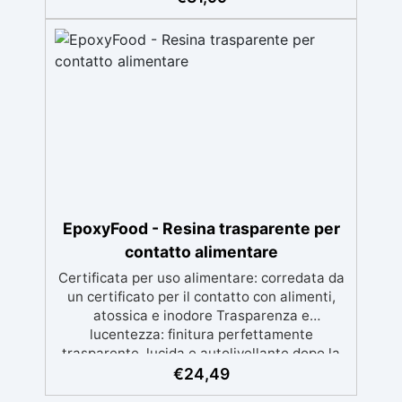
perfetta per riprisitini e riparazioni durevoli
nel tempo. Elevata resistenza chimica e
meccanica, facilmente colorabile per progetti
creativi e robusti. Adatta a diverse superfici,
incluse vetroresina e metallo, semplice da
usare (rapporto 2 a 1).
EpoxyFood - Resina trasparente per
contatto alimentare
Certificata per uso alimentare: corredata da
un certificato per il contatto con alimenti,
atossica e inodore Trasparenza e
lucentezza: finitura perfettamente
trasparente, lucida e autolivellante dopo la
catalisi. Resistenza e durata: resistente a
€
24,49
graffi, agenti chimici e usura per creazioni