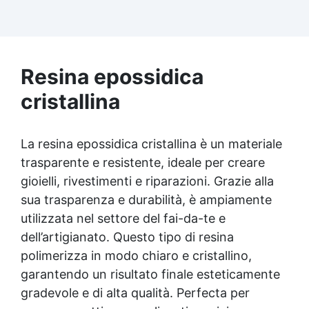
durature. Facilità d'uso: rapporto di
miscelazione 100:55 con tempi di lavorazione
di 10 ore e catalisi completa in 24-48 ore.
Versatilità creativa: ideale per rivestimenti
(1-5 mm), colate artistiche (fino a 1 cm)
Resina epossidica
cristallina
La resina epossidica cristallina è un materiale
trasparente e resistente, ideale per creare
gioielli, rivestimenti e riparazioni. Grazie alla
sua trasparenza e durabilità, è ampiamente
utilizzata nel settore del fai-da-te e
dell’artigianato. Questo tipo di resina
polimerizza in modo chiaro e cristallino,
garantendo un risultato finale esteticamente
gradevole e di alta qualità. Perfecta per