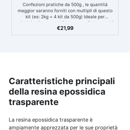
Confezioni pratiche da 500g , le quantità
maggior saranno forniti con multipli di questo
kit (es: 2kg = 4 kit da 500g) Ideale per
principianti: a prova di errore, perfetta per chi
€
21,99
inizia. Sempre lucida: garantisce una finitura
brillante e uniforme in ogni condizione.
Facilissima da usare: rapporto di miscelazione
intuitivo basta mescolare i 2 componenti in
parti uguali Versatile e creativa: adatta per
colate, rivestimenti e colorabile a piacere.
Resistente : lucentezza duratura e alta
resistenza a graffi e umidità.
Caratteristiche principali
della resina epossidica
trasparente
La resina epossidica trasparente è
ampiamente apprezzata per le sue proprietà