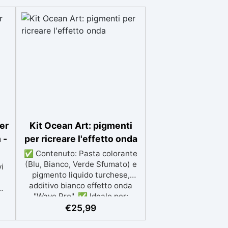
er
Kit Ocean Art: pigmenti
 -
per ricreare l'effetto onda
✅ Contenuto: Pasta colorante
(Blu, Bianco, Verde Sfumato) e
vi
pigmento liquido turchese,
additivo bianco effetto onda
"Wave Pro". ✅ Ideale per:
do
Creare portabicchieri, geodi,
€
25,99
quadri e rivestimenti artistici