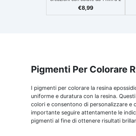
eso
cm Resistente ai graffi e ai raggi
€
8,99
UV, garantendo opere durature,
vibranti e senza ingiallimenti nel
ing
tempo Bassa viscosità e formula
all
anti-bolle per risultati
v
impeccabili, perfetti per colate di
d'
stampi e inglobamenti
Sic
Certificata Atossica post catalisi
per contatto con la pelle, BPA
free e VoC Free
Pigmenti Per Colorare R
I pigmenti per colorare la resina epossid
uniforme e duratura con la resina. Quest
colori e consentono di personalizzare e c
importante seguire attentamente le indic
pigmenti al fine di ottenere risultati brilla