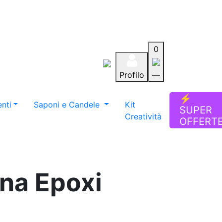
0
Profilo
—
Aiuto
Preferiti
Blog
⚡
nti
Saponi e Candele
Kit
SUPER
Creatività
OFFERT
ina Epoxi