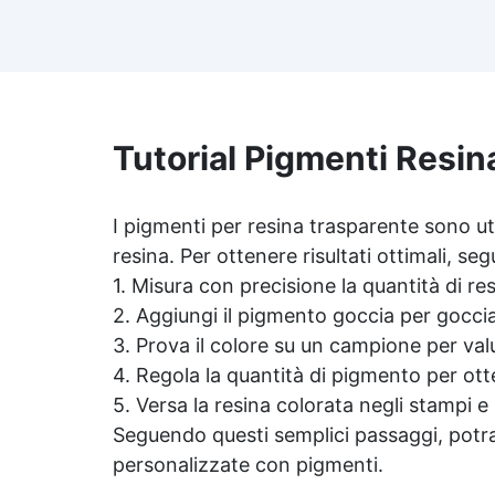
risultato senza imperfezioni
Bassa viscosità per colate
ap
senza bolle, compatibile con
i
legno, silicone, vetro, metallo e
altri materiali. Certificata post-
catalisi atossica e sicura per il
contatto con la pelle, Bpa Free
Tutorial Pigmenti Resin
Ri
e senza Solventi (Voc Free)
Superficie lucida, autolivellante
ra
e con filtri UV anti-ingiallimento
I pigmenti per
resina trasparente
sono uti
per una finitura durevole e
resina. Per ottenere risultati ottimali, se
Pe
brillante.
1. Misura con precisione la quantità di re
10
2. Aggiungi il pigmento goccia per gocc
3. Prova il colore su un campione per valu
4. Regola la quantità di pigmento per ott
5. Versa la
resina colorata
negli stampi e 
Seguendo questi semplici passaggi, potrai
personalizzate con pigmenti.