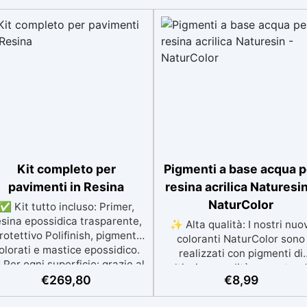
Kit completo per
Pigmenti a base acqua p
pavimenti in Resina
resina acrilica Naturesin
NaturColor
✅ Kit tutto incluso: Primer,
esina epossidica trasparente,
✨ Alta qualità: I nostri nuo
rotettivo Polifinish, pigmenti
coloranti NaturColor sono
olorati e mastice epossidico.
realizzati con pigmenti di
Per ogni superficie: grazie al
altissima qualità, garanten
rimer universale è applicabile
€
269,80
€
8,99
un’intensità di colore
a su calcestruzzo, piastrelle e
straordinaria. 🎨 Facili da