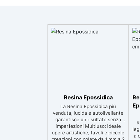
Resina Epossidica
Re
Ep
La Resina Epossidica più
venduta, lucida e autolivellante
garantisce un risultato senza
R
imperfezioni Multiuso: ideale
leg
opere artistiche, tavoli e piccole
a 
creazioni con colate da 1 mm a 2