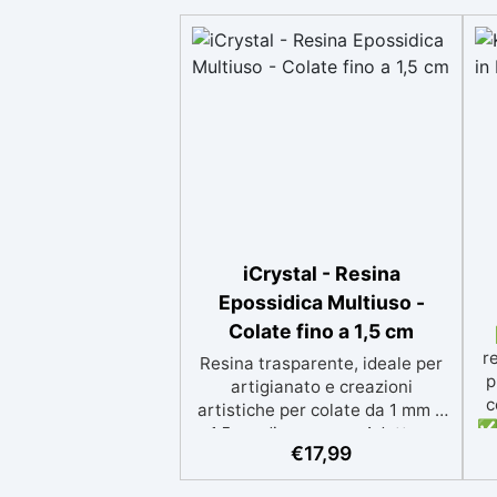
iCrystal - Resina
Epossidica Multiuso -
Colate fino a 1,5 cm
r
Resina trasparente, ideale per
p
artigianato e creazioni
c
artistiche per colate da 1 mm a
✅ 
1,5 cm di spessore. Adatta a
p
€
17,99
Tutti grazie al facile rapporto di
si
miscelazione 2:1, garantisce un