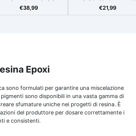
termia per lavorazioni sicure
artistiche Ideale per quadri
€
38,99
€
21,99
e senza surriscaldamenti.
rivestimenti, vassoi e anch
Resistente a graffi e
piccole creazioni artistiche
iallimento grazie ai filtri UV e
Facile da usare (rapporto 3
'alta qualità meccanica. Bassa
protetta dall’ingiallimento gr
iscosità per eliminare bolle
agli speciali filtri UV Formu
aria e ottenere finiture lisce.
densa : non cola via,
ura, atossica, BPA/VOC free e
mantenendo i design precisi
certificata per il contatto
puliti. Indurisce in 12-24h
prolungato con la pelle.
garantendo una superficie lu
e brillante
esina Epoxi
ica sono formulati per garantire una miscelazione
i pigmenti sono disponibili in una vasta gamma di
reare sfumature uniche nei progetti di resina. È
azioni del produttore per dosare correttamente i
nti e consistenti.