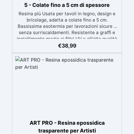
5 - Colate fino a 5 cm di spessore
Resina più Usata per tavoli in legno, design e
bricolage, adatta a colate fino a 5 cm.
Bassissima esotermia per lavorazioni sicure e
senza surriscaldamenti. Resistente a graffi e
ingiallimento grazie ai filtri UV e all'alta qualità
meccanica. Bassa viscosità per eliminare bolle
€
38,99
d'aria e ottenere finiture lisce. Sicura, atossica,
BPA/VOC free e certificata per il contatto
prolungato con la pelle.
ART PRO - Resina epossidica
trasparente per Artisti