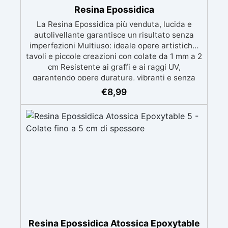
Resina Epossidica
La Resina Epossidica più venduta, lucida e
autolivellante garantisce un risultato senza
imperfezioni Multiuso: ideale opere artistiche,
tavoli e piccole creazioni con colate da 1 mm a 2
cm Resistente ai graffi e ai raggi UV,
garantendo opere durature, vibranti e senza
ingiallimenti nel tempo Bassa viscosità e
€
8,99
formula anti-bolle per risultati impeccabili,
perfetti per colate di stampi e inglobamenti
Certificata Atossica post catalisi per contatto
con la pelle, BPA free e VoC Free
Resina Epossidica Atossica Epoxytable