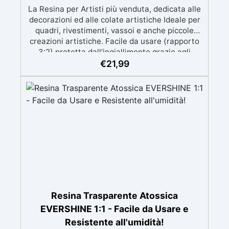
La Resina per Artisti più venduta, dedicata alle
decorazioni ed alle colate artistiche Ideale per
quadri, rivestimenti, vassoi e anche piccole
creazioni artistiche. Facile da usare (rapporto
3:2) protetta dall’ingiallimento grazie agli
speciali filtri UV Formula densa : non cola via,
€
21,99
mantenendo i design precisi e puliti. Indurisce
in 12-24h garantendo una superficie lucida e
brillante
Resina Trasparente Atossica
EVERSHINE 1:1 - Facile da Usare e
Resistente all'umidità!