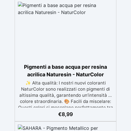
dalla preparazione della superficie alla
finitura protettiva antigraffio. ✅ Risultati
professionali: Sistema autolivellante,
resistente ai raggi UV, duraturo e con finitura
lucida o satinata. ✅ Personalizzabile:
Disponibile in kit per metrature da 2m² a
100m², con una vasta gamma di pigmenti
selezionabili.
Pigmenti a base acqua per resina
acrilica Naturesin - NaturColor
✨ Alta qualità: I nostri nuovi coloranti
NaturColor sono realizzati con pigmenti di
altissima qualità, garantendo un’intensità di
colore straordinaria. 🎨 Facili da miscelare:
Questi colori si mescolano perfettamente tra
loro, permettendoti di creare infiniti toni e
€
8,99
sfumature per i tuoi progetti artistici. 🕰️ Alta
efficacia: una confezione di NaturColor da