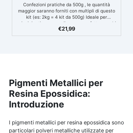
Confezioni pratiche da 500g , le quantità
maggior saranno forniti con multipli di questo
kit (es: 2kg = 4 kit da 500g) Ideale per
principianti: a prova di errore, perfetta per chi
€
21,99
inizia. Sempre lucida: garantisce una finitura
brillante e uniforme in ogni condizione.
Facilissima da usare: rapporto di miscelazione
intuitivo basta mescolare i 2 componenti in
parti uguali Versatile e creativa: adatta per
colate, rivestimenti e colorabile a piacere.
Resistente : lucentezza duratura e alta
resistenza a graffi e umidità.
Pigmenti Metallici per
Resina Epossidica:
Introduzione
I pigmenti metallici per resina epossidica sono
particolari polveri metalliche utilizzate per