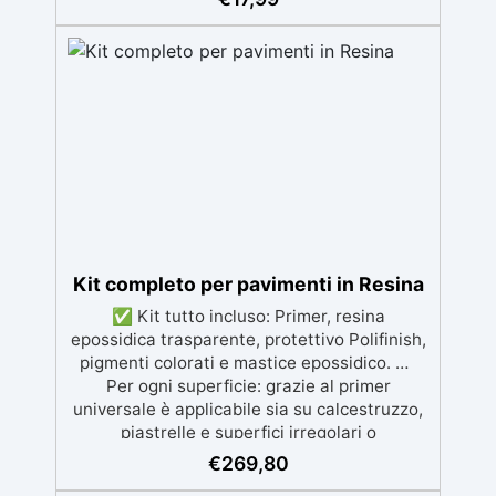
legno, silicone, vetro, metallo e altri
materiali. Certificata post-catalisi atossica e
sicura per il contatto con la pelle, Bpa Free e
senza Solventi (Voc Free) Superficie lucida,
autolivellante e con filtri UV anti-
ingiallimento per una finitura durevole e
brillante.
Kit completo per pavimenti in Resina
✅ Kit tutto incluso: Primer, resina
epossidica trasparente, protettivo Polifinish,
pigmenti colorati e mastice epossidico. ✅
Per ogni superficie: grazie al primer
universale è applicabile sia su calcestruzzo,
piastrelle e superfici irregolari o
danneggiate. ✅ Facile da applicare: Video
€
269,80
Guida completa inclusa, 3 semplici passaggi,