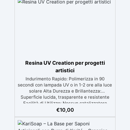
finitura protettiva antigraffio. ✅ Risultati
professionali: Sistema autolivellante,
resistente ai raggi UV, duraturo e con finitura
lucida o satinata. ✅ Personalizzabile:
Disponibile in kit per metrature da 2m² a
100m², con una vasta gamma di pigmenti
selezionabili.
Resina UV Creation per progetti
artistici
Indurimento Rapido: Polimerizza in 90
secondi con lampada UV o in 1-2 ore alla luce
solare Alta Durezza e Brillantezza:
Superficie lucida, trasparente e resistente
Facilità di Utilizzo: Nessun catalizzatore
richiesto, applicala e indurisce subito
€
10,00
Versatilità: Ideale per gioielli, accessori e
decorazioni personalizzate Nuova Formula:
Non lascia superfici appiccicose, risultato