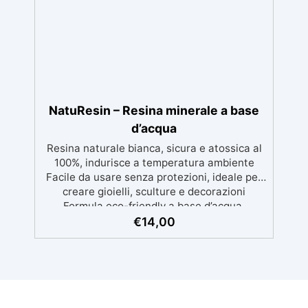
sue proprietà nutrienti, idratanti e protettive,
ideale per una pelle morbida e ben curata.
Ideale per Saponi Decorativi: La formula di
KariSoap assicura che il sapone mantenga la
sua bellezza nel tempo, senza deteriorarsi.
Creatività Illimitata: Disponibile in due
versioni – Bianca e Trasparente – KariSoap
può essere facilmente colorata con i
NatuResin – Resina minerale a base
coloranti ColorSoap, permettendoti di creare
d’acqua
saponi dal design unico e personalizzato.
Resina naturale bianca, sicura e atossica al
100%, indurisce a temperatura ambiente
Facile da usare senza protezioni, ideale per
creare gioielli, sculture e decorazioni
Formula eco-friendly a base d’acqua,
alternativa sicura alle resine tradizionali
€
14,00
Adatta anche ai bambini, perfetta per un
utilizzo in casa senza rischi Multiuso e
versatile, pronta in soli 30 minuti per
creazioni rapide e personalizzabili.