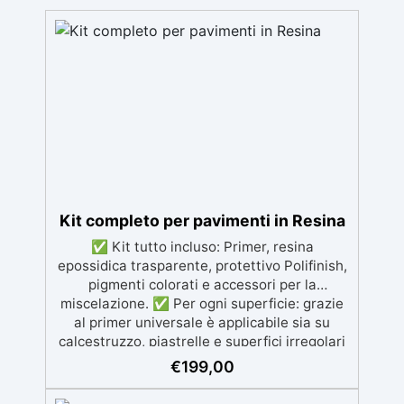
Kit completo per pavimenti in Resina
✅ Kit tutto incluso: Primer, resina
epossidica trasparente, protettivo Polifinish,
pigmenti colorati e accessori per la
miscelazione. ✅ Per ogni superficie: grazie
al primer universale è applicabile sia su
calcestruzzo, piastrelle e superfici irregolari
o danneggiate. ✅ Facile da applicare: Video
€
199,00
Guida completa inclusa, 3 semplici passaggi,
dalla preparazione della superficie alla