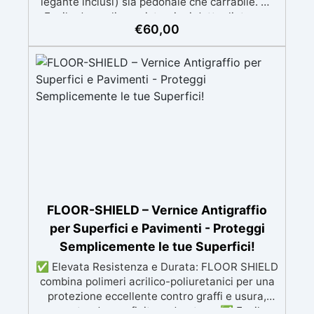
legante inclusi) sia pedonale che carrabile. ✅
Facile da applicare: istruzioni dettagliate per
€
60,00
risultati impeccabili, senza bisogno di
esperienza, con assistenza video/telefonica
gratuita ✅ Economico e Veloce: rinnova le
superfici con una spesa minima, evitando
costosi lavori di ripristino, in appena 24h ✅
Versatile e personalizzabile: adatto a cemento,
calcestruzzo, vecchie pavimentazioni e terra
battuta (previa consulenza). ✅ Resine
resistenti nel tempo: le resine ad alta
tecnologia garantiscono resistenza all'usura e
stabilità del colore negli anni
FLOOR-SHIELD – Vernice Antigraffio
per Superfici e Pavimenti - Proteggi
Semplicemente le tue Superfici!
✅ Elevata Resistenza e Durata: FLOOR SHIELD
combina polimeri acrilico-poliuretanici per una
protezione eccellente contro graffi e usura,
garantendo una finitura duratura. ✅ Facile