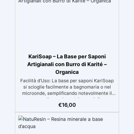
pulito e sicuro
KariSoap – La Base per Saponi
Artigianali con Burro di Karité –
Organica
Facilità d’Uso: La base per saponi KariSoap
si scioglie facilmente a bagnomaria o nel
microonde, semplificando notevolmente il
processo di creazione dei saponi. Super
€
16,00
Sicuro: Realizzata con ingredienti naturali e
sicuri, KariSoap è un prodotto organico che
garantisce un sapone delicato sulla pelle e
privo di sostanze nocive. Benefici del Burro
di Karité: Ricca di burro di karité, nota per le