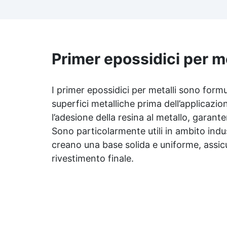
la polvere e migliorare la
ap
resistenza chimica e meccanica.
i
✅ Compatibilità universale:
Sovraverniciabile con qualsiasi
sistema in resina, garantendo
Primer epossidici per me
ottima adesione per
Ri
applicazioni successive. ✅
Facile da usare e pulire:
ra
I primer epossidici per metalli sono form
Applicazione agevole e
superfici metalliche prima dell’applicazi
strumenti pulibili con acqua. ✅
Pe
Conformità alle normative CE:
l’adesione della resina al metallo, garan
Certificato secondo gli standard
10
Sono particolarmente utili in ambito indus
europei EN 1504-2, assicurando
creano una base solida e uniforme, assic
qualità e sicurezza.
rivestimento finale.