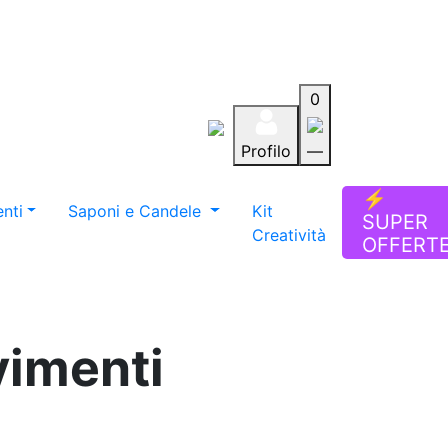
0
Profilo
—
Aiuto
Preferiti
Blog
⚡
nti
Saponi e Candele
Kit
SUPER
Creatività
OFFERT
vimenti