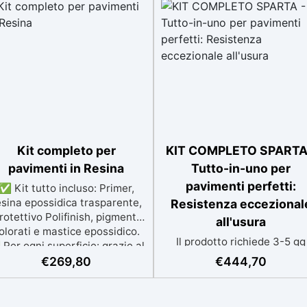
Kit completo per
KIT COMPLETO SPARTA
pavimenti in Resina
Tutto-in-uno per
pavimenti perfetti:
✅ Kit tutto incluso: Primer,
esina epossidica trasparente,
Resistenza eccezional
rotettivo Polifinish, pigmenti
all'usura
olorati e mastice epossidico.
Il prodotto richiede 3-5 gg
Per ogni superficie: grazie al
lavorativi aggiuntivi per la
rimer universale è applicabile
€
269,80
€
444,70
consegna Kit competo, co
a su calcestruzzo, piastrelle e
Video istruzioni: kit includ
superfici irregolari o
primer universale (per
danneggiate. ✅ Facile da