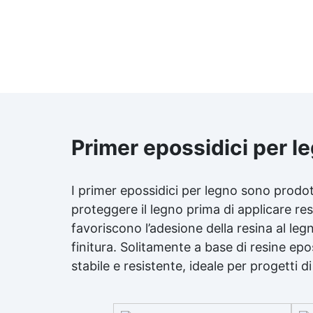
applicazione con rullo,
asciugatura in meno di 12 ore
per una protezione rapida e
duratura ✅ Ideale per garage,
cortili, magazzini e piazzali,
resistente a temperature
estreme e agenti chimici
Primer epossidici per l
I primer epossidici per legno sono prodo
proteggere il legno prima di applicare res
favoriscono l’adesione della resina al leg
finitura. Solitamente a base di resine epo
stabile e resistente, ideale per progetti d