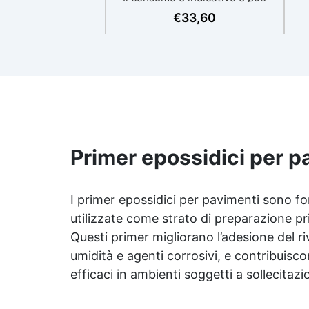
ne
variare in base al grado di
€
33,60
assorbimento della
car
superficie.Più la superficie è
assorbente, maggiore sarà la
quantità di prodotto
necessaria.Per un risultato
ottimale, consigliamo di
gr
acquistare una quantità
sufficiente per l’applicazione di
sp
almeno due mani. ✅ Resina
Primer epossidici per p
lav
metacrilica monocomponente
✅ 
per consolidare e proteggere
ad
pavimenti in cemento e
ve
I primer epossidici per pavimenti sono fo
calcestruzzo ✅ Penetrazione
ba
profonda grazie alla bassa
utilizzate come strato di preparazione pri
Re
viscosità, aumentando
Questi primer migliorano l’adesione del 
resistenza meccanica e chimica
umidità e agenti corrosivi, e contribuisc
✅ Finitura lucida che ravviva il
a
colore, protegge dall'umidità,
efficaci in ambienti soggetti a sollecita
raggi UV e rende la superficie
antipolvere ✅ Facile