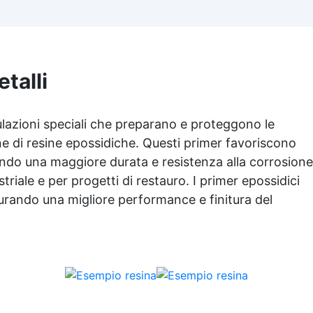
piasterelle, cemento,
plicare: Video Guida completa
microcemento) resina
nclusa, 3 semplici passaggi,
rivestimento antigraffio, pro
dalla preparazione della
all'uso! Massima resistenz
superficie alla finitura
all'usura: il sistema
protettiva antigraffio. ✅
talli
poliaspartico SPARTA offre 
sultati professionali: Sistema
protezione eccezionale cont
autolivellante, resistente ai
graffi, agenti chimici e caric
ggi UV, duraturo e con finitura
ulazioni speciali che preparano e proteggono le
pesanti, ideale per ambienti
lucida o satinata. ✅
alto traffico.​ Applicazione
one di resine epossidiche. Questi primer favoriscono
rsonalizzabile: Disponibile in
rapida e semplice: la
kit per metrature da 2m² a
tendo una maggiore durata e resistenza alla corrosione
formulazione ad asciugatur
0m², con una vasta gamma di
triale e per progetti di restauro. I primer epossidici
veloce consente di completa
pigmenti selezionabili.
l'intero processo in un solo
urando una migliore performance e finitura del
giorno, anche per utenti no
professionisti.​ Finitura estet
personalizzabile: inclusi
paillettes decorativi per cre
pavimenti con effetti unici 
brillanti.​​ Versatilità d'uso:
adatto per professionisti,