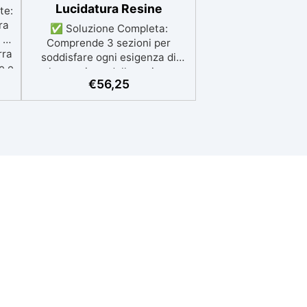
Lucidatura Resine
te:
ra
✅ Soluzione Completa:
 a
Comprende 3 sezioni per
rra
soddisfare ogni esigenza di
e e
lavorazione della resina:
mer
€
56,25
Sgrossatura, Satinatura, e
Lucidatura & Levigatura. ✅
llo
Sgrossatura Accurata: Include
dischi ABRANET (P120-P400)
:
per modellare e dare forma agli
to
oggetti con precisione,
ro
favorendo l’aspirazione della
ci
polvere di resina. ✅ Finitura
ed
Satinata: Set MICROSTAR
(P800-P1500) per ottenere
 m²
superfici opache e satinate,
ità
ideali per rifiniture delicate. ✅
ata
Lucidatura Perfetta: Set
8-
ABRALON (P500-P4000) con
ima
crema EpoxyPolish per una
e.
lucidatura impeccabile e una