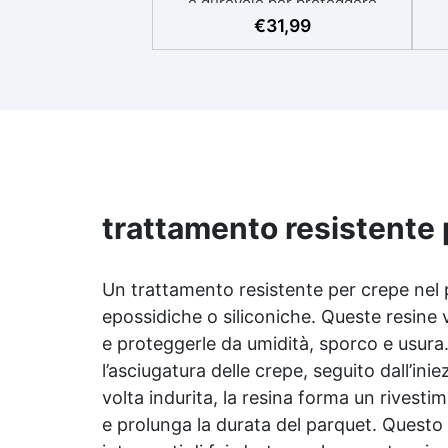
e durevole per proteggere
restaurare mobili, barche e
€
31,99
pe
strutture in legno con un aspetto
all
rinnovato. Stabilizzazione del
legno senza bolle d’aria, perfetta
O
per riprisitini e riparazioni
t
durevoli nel tempo. Elevata
resistenza chimica e meccanica,
facilmente colorabile per
progetti creativi e robusti.
Adatta a diverse superfici,
c
trattamento resistente 
incluse vetroresina e metallo,
pr
semplice da usare (rapporto 2 a
1).
Un trattamento resistente per crepe nel 
epossidiche o siliconiche. Queste resine v
e proteggerle da umidità, sporco e usura. 
l’asciugatura delle crepe, seguito dall’in
volta indurita, la resina forma un rivesti
e prolunga la durata del parquet. Questo 