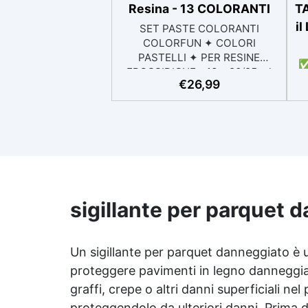
Resina - 13 COLORANTI
TA
il
SET PASTE COLORANTI
COLORFUN ✦ COLORI
PASTELLI ✦ PER RESINE
✅
EPOSSIDICHE - 13 x 20/25 ml
ta
€
26,99
Descrizione I pigmenti della
linea Colorfun offrono colori
1
intensi e brillanti, perfetti per
r
l'uso con resina epossidica
trasparente. La loro elevata
coprenza consente di ottenere
tonalità piene e vivaci con
poche gocce. Grazie alla loro
alta concentrazione,
sigillante per parquet 
garantiscono un risultato
si
coprente senza sprechi di
prodotto. Sono ideali per
Un sigillante per parquet danneggiato è 
l
colorare i diversi prodotti della
proteggere pavimenti in legno danneggiati
gamma RESIN PRO, assicurando
graffi, crepe o altri danni superficiali nel
risultati sorprendenti su una
varietà di superfici e
proteggendolo da ulteriori danni. Prima 