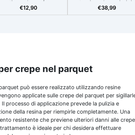
mantiene volume e forma,
esotermia per lavorazioni si
€
12,90
€
38,99
rfetto anche per applicazioni
e senza surriscaldamenti.
’esterno. ✅ Coloranti, Spatola
Resistente a graffi e
e guanti per applicare in
ingiallimento grazie ai filtri 
maggio: riproduci qualsiasi
all'alta qualità meccanica. B
onalità del legno, con il kit di
viscosità per eliminare bol
applicazione omaggio. ✅
d'aria e ottenere finiture lis
Compatibile con vernici e
Sicura, atossica, BPA/VOC fr
finiture: non lascia aloni né
certificata per il contatto
difetti visivi. ✅ Facile da
prolungato con la pelle.
arteggiare e rifinire: risultati
per crepe nel parquet
ofessionali in pochi passaggi.
parquet può essere realizzato utilizzando resine
engono applicate sulle crepe del parquet per sigillarl
Il processo di applicazione prevede la pulizia e
iezione della resina per riempirle completamente. Una
mento resistente che previene ulteriori danni alle crepe
trattamento è ideale per chi desidera effettuare