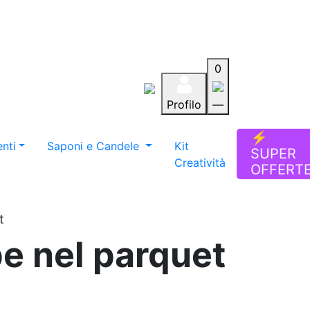
0
Profilo
—
Aiuto
Preferiti
Blog
⚡
nti
Saponi e Candele
Kit
SUPER
Creatività
OFFERT
t
pe nel parquet