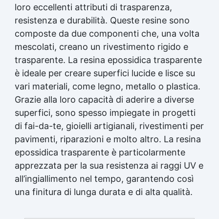
detergenti. ❓ FAQ 👉 Posso usarlo per
loro eccellenti attributi di trasparenza,
quantità necessaria di barretta. Impastare a
incollare una piastrella staccata sul fondo
mano fino a ottenere un colore uniforme (ca. 1
resistenza e durabilità. Queste resine sono
piscina? Sì, è progettato proprio per
min). Applicare immediatamente sulla
applicazioni subacquee dirette. 👉 Resiste al
composte da due componenti che, una volta
superficie pulita o leggermente bagnata.
cloro? Sì, è formulato per l’uso in piscine e
mescolati, creano un rivestimento rigido e
Premere per far aderire bene. Lasciare indurire
ambienti trattati con cloro. 👉 Serve un primer
(non muovere durante la presa). 🧠 Consigli
trasparente. La resina epossidica trasparente
prima dell’applicazione? No, basta pulire la
dell’esperto Per la massima adesione,
è ideale per creare superfici lucide e lisce su
superficie e applicare direttamente lo stucco.
rimuovere sporco o alghe prima
🏁 Perfetto per Piscine e spa Bordi vasca e
vari materiali, come legno, metallo o plastica.
dell’applicazione. Applicare su superfici ruvide
docce Centri benessere e hotel Manutentori e
Grazie alla loro capacità di aderire a diverse
per migliorare l’ancoraggio. Non usare su PE, PP
installatori di rivestimenti ceramici
o PTFE. Una volta indurito, può essere forato,
superfici, sono spesso impiegate in progetti
limato, carteggiato o verniciato. ❓ FAQ 👉
di fai-da-te, gioielli artigianali, rivestimenti per
Posso usarlo per riparare una perdita in piscina
pavimenti, riparazioni e molto altro. La resina
piena d’acqua? Sì! Aqua Stick è progettato per
applicazioni subacquee, anche a immersione
epossidica trasparente è particolarmente
totale. 👉 Funziona anche su plastica? Sì, ma
apprezzata per la sua resistenza ai raggi UV e
solo su plastiche non oleose (escluse PE e PP).
all’ingiallimento nel tempo, garantendo così
👉 Si può verniciare dopo? Certamente: una
una finitura di lunga durata e di alta qualità.
volta indurito è perfettamente verniciabile. 🏁
Perfetto per Idraulici e manutentori Hobbisti e
amanti del fai-da-te Settore nautico e piscine