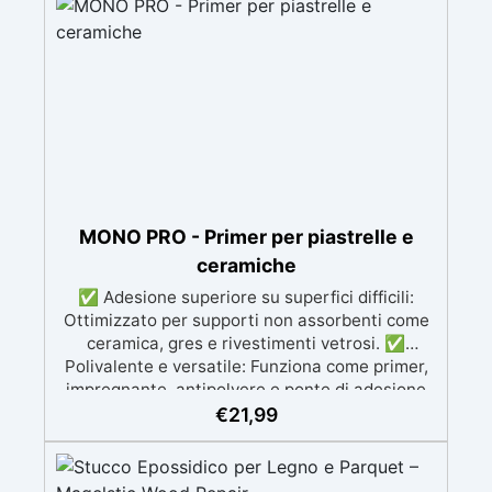
MONO PRO - Primer per piastrelle e
ceramiche
✅ Adesione superiore su superfici difficili:
Ottimizzato per supporti non assorbenti come
ceramica, gres e rivestimenti vetrosi. ✅
Polivalente e versatile: Funziona come primer,
impregnante, antipolvere e ponte di adesione
per superfici minerali e calcestruzzo. ✅
€
21,99
Penetrazione profonda e consolidamento:
Garantisce un'adesione uniforme e duratura,
riducendo porosità e migliorando la resistenza