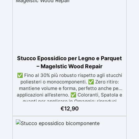
del supporto. ✅ Compatibilità universale:
Sovraverniciabile con qualsiasi sistema
resinoso senza alterare il colore del supporto o
creare effetto bagnato. ✅ Facilità d’uso e
monocomponente: Applicazione semplice e
rapida, con residuo secco al 24% per risultati
estetici e funzionali ottimali.
Stucco Epossidico per Legno e Parquet
– Magelstic Wood Repair
✅ Fino al 30% più robusto rispetto agli stucchi
poliesteri o monocomponenti. ✅ Zero ritiro:
mantiene volume e forma, perfetto anche per
applicazioni all’esterno. ✅ Coloranti, Spatola e
guanti per applicare in Omaggio: riproduci
qualsiasi tonalità del legno, con il kit di
€
12,90
applicazione omaggio. ✅ Compatibile con
vernici e finiture: non lascia aloni né difetti
visivi. ✅ Facile da carteggiare e rifinire:
risultati professionali in pochi passaggi.