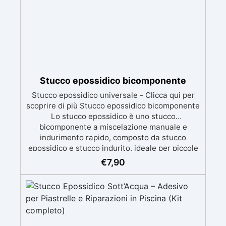
Stucco epossidico bicomponente
Stucco epossidico universale - Clicca qui per
scoprire di più Stucco epossidico bicomponente
Lo stucco epossidico è uno stucco
bicomponente a miscelazione manuale e
indurimento rapido, composto da stucco
epossidico e stucco indurito, ideale per piccole
riparazioni e riparazioni di emergenza. Versatile
€
7,90
Ampiamente utilizzato nella manutenzione
quotidiana, questo stucco epossidico
bicomponente può incollare metallo, vetro,
plastica, legno, ceramica, piastrelle, pietra e
altri materiali. È adatto per riparazioni comuni
come travi in legno danneggiate, crepe e fori