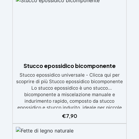
pennello, resa 8–10 m²/L, attrezzi lavabili in
acqua. Rapida e a base acqua: sovraverniciabile
e carteggiabile in ~4 h, calpestabile dopo 8 h.
Versatile e completa: parquet, mobili, porte e
rivestimenti interni; 3 finiture (opaca, satinata,
lucida) in formati 0,75 L e 2,5 L, anche in kit con
rullo e pennello inclusi.
Stucco epossidico bicomponente
Stucco epossidico universale - Clicca qui per
scoprire di più Stucco epossidico bicomponente
Lo stucco epossidico è uno stucco
bicomponente a miscelazione manuale e
indurimento rapido, composto da stucco
epossidico e stucco indurito, ideale per piccole
riparazioni e riparazioni di emergenza. Versatile
€
7,90
Ampiamente utilizzato nella manutenzione
quotidiana, questo stucco epossidico
bicomponente può incollare metallo, vetro,