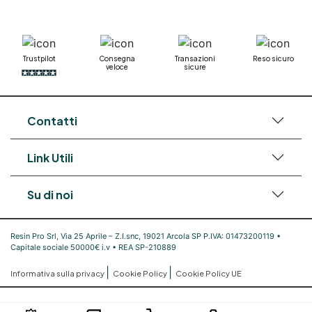
Trustpilot
Consegna
Transazioni
Reso sicuro
veloce
sicure
Contatti
Link Utili
Su di noi
Resin Pro Srl, Via 25 Aprile – Z.I.snc, 19021 Arcola SP P.IVA: 01473200119 •
Capitale sociale 50000€ i.v • REA SP-210889
|
|
Informativa sulla privacy
Cookie Policy
Cookie Policy UE