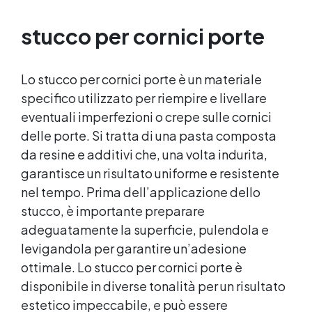
immersione o su superfici bagnate 🧱 Altissima
adesione su metallo, vetroresina, ceramica,
stucco per cornici porte
plastica, cemento e legno ⏱ Indurimento
rapido: lavorabile dopo 10 minuti,
completamente indurito in 60 min 🧊
Lo stucco per cornici porte è un materiale
Resistente a acqua, oli, benzina e agenti chimici
🪛 Può essere forato, carteggiato e verniciato
specifico utilizzato per riempire e livellare
dopo la polimerizzazione 💡 Perché scegliere
eventuali imperfezioni o crepe sulle cornici
Aqua Stick 🌊 Riparazioni subacquee Ideale per
delle porte. Si tratta di una pasta composta
piscine, barche, tubazioni e serbatoi pieni.🔩
da resine e additivi che, una volta indurita,
Adesione universale Funziona su metallo,
plastica, cemento e vetroresina.⏱ Rapidità Si
garantisce un risultato uniforme e resistente
indurisce in un’ora, anche a basse temperature.
nel tempo. Prima dell’applicazione dello
🧰 Facile da usare Non cola e si applica anche
stucco, è importante preparare
in verticale.♻️ Versatile Perfetto per uso
domestico, nautico, industriale o fai-da-te. 🧱
adeguatamente la superficie, pulendola e
Applicazioni pratiche Riparazione di fughe o
levigandola per garantire un’adesione
crepe su piscine, vasche o acquari Sigillatura di
ottimale. Lo stucco per cornici porte è
perdite su tubi, pompe o raccordi idraulici
disponibile in diverse tonalità per un risultato
Ricostruzione di parti danneggiate in plastica o
metallo Fissaggio di ganci, bulloni o supporti
estetico impeccabile, e può essere