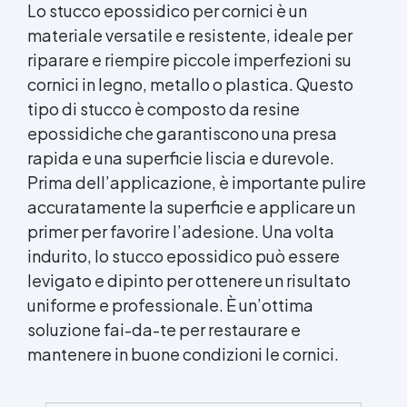
Lo stucco epossidico per cornici è un
Perfetto per Idraulici e manutentori Hobbisti e
materiale versatile e resistente, ideale per
amanti del fai-da-te Settore nautico e piscine
Laboratori e officine meccaniche Stucco
riparare e riempire piccole imperfezioni su
epossidico SteelStick - Clicca qui per scoprire
cornici in legno, metallo o plastica. Questo
di più ⚙️ Ripara, ricostruisci e sigilla metalli in
tipo di stucco è composto da resine
pochi minuti Stucco epossidico bicomponente
specifico per riparazioni rapide su acciaio, ferro,
epossidiche che garantiscono una presa
ghisa e leghe metalliche. Resistente a
rapida e una superficie liscia e durevole.
temperature, sostanze chimiche e approvato
Prima dell’applicazione, è importante pulire
per il contatto con acqua potabile. Ideale per
accuratamente la superficie e applicare un
officine, impianti idraulici e applicazioni
industriali. ⭐ Caratteristiche principali 🧲
primer per favorire l’adesione. Una volta
Adesione eccellente su tutti i metalli (acciaio,
indurito, lo stucco epossidico può essere
ghisa, rame, ottone, alluminio) 🧱 Ripara e
levigato e dipinto per ottenere un risultato
ricostruisce parti danneggiate, crepe e fori 💧
Certificato per acqua potabile (WRAS) ⏱
uniforme e professionale. È un’ottima
Indurimento rapido: lavorabile dopo 10 minuti,
soluzione fai-da-te per restaurare e
completo in 60 min 🪛 Lavorabile
mantenere in buone condizioni le cornici.
meccanicamente: carteggiabile, forabile,
filettabile e verniciabile 🔥 Resistente a
temperature da –50 °C a +150 °C e ad agenti