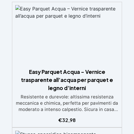
Easy Parquet Acqua – Vernice
trasparente all’acqua per parquet e
legno d’interni
Resistente e durevole: altissima resistenza
meccanica e chimica, perfetta per pavimenti da
moderato a intenso calpestio. Sicura in casa:
certificata EN 71-3 (giocattoli), DIN 53160
€
32,98
(sudore e saliva) e classe emissioni A+. Facile
da usare: pronta all’uso, applicabile a rullo o