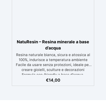
di Karité: Ricca di burro di karité, nota per le
sue proprietà nutrienti, idratanti e protettive,
ideale per una pelle morbida e ben curata.
Ideale per Saponi Decorativi: La formula di
KariSoap assicura che il sapone mantenga la
sua bellezza nel tempo, senza deteriorarsi.
Creatività Illimitata: Disponibile in due
versioni – Bianca e Trasparente – KariSoap
può essere facilmente colorata con i
NatuResin – Resina minerale a base
coloranti ColorSoap, permettendoti di creare
d’acqua
saponi dal design unico e personalizzato.
Resina naturale bianca, sicura e atossica al
100%, indurisce a temperatura ambiente
Facile da usare senza protezioni, ideale per
creare gioielli, sculture e decorazioni
Formula eco-friendly a base d’acqua,
alternativa sicura alle resine tradizionali
€
14,00
Adatta anche ai bambini, perfetta per un
utilizzo in casa senza rischi Multiuso e
versatile, pronta in soli 30 minuti per
creazioni rapide e personalizzabili.