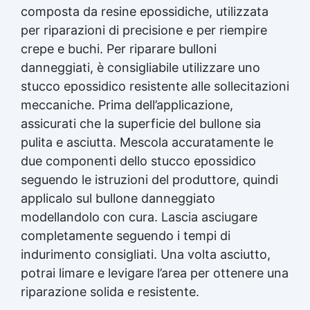
meccanicamente: carteggiabile, forabile,
composta da resine epossidiche, utilizzata
filettabile e verniciabile 🔥 Resistente a
per riparazioni di precisione e per riempire
temperature da –50 °C a +150 °C e ad agenti
crepe e buchi. Per riparare bulloni
chimici, oli e carburanti 💡 Facile da usare:
basta tagliare, impastare e applicare 🧩 Perché
danneggiati, è consigliabile utilizzare uno
scegliere Steel Stick 🔩 Riparazioni strutturali
stucco epossidico resistente alle sollecitazioni
Restituisce resistenza meccanica ai pezzi in
meccaniche. Prima dell’applicazione,
metallo.🚰 Idoneo per acqua potabile Sicuro
per tubi, serbatoi e impianti idraulici.⏱ Rapido
assicurati che la superficie del bullone sia
e pulito Si applica a mano senza bisogno di
pulita e asciutta. Mescola accuratamente le
attrezzi.🧰 Versatile Per uso domestico,
due componenti dello stucco epossidico
industriale, nautico e automotive.⚙️ Resistente
seguendo le istruzioni del produttore, quindi
e duraturo Non si ritira e non si crepa dopo
l’indurimento. 🧱 Applicazioni pratiche
applicalo sul bullone danneggiato
Riparazione di tubi, flange, valvole, raccordi,
modellandolo con cura. Lascia asciugare
pompe e serbatoi metallici Ricostruzione di
completamente seguendo i tempi di
filetti e sedi di viti danneggiate Sigillatura di
fessure o perdite su impianti idraulici e serbatoi
indurimento consigliati. Una volta asciutto,
Manutenzione di parti meccaniche o strutturali
potrai limare e levigare l’area per ottenere una
Riparazioni su barche, auto, macchinari o
riparazione solida e resistente.
sistemi industriali 🧰 Modalità d’uso Tagliare la
quantità necessaria di barretta. Impastare a