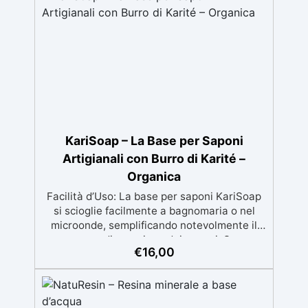
epossidica Pavimento epossidico Acquista
Non lascia superfici appiccicose, risultato
Glitter Epossidico Applicazioni di Epossidici
pulito e sicuro
Colle epossidiche Mastice epossidico Adesivo
epossidico bicomponente Malta epossidica
Colla bicomponente Pavimento epossidico pro
e contro Epossidica Colla epossidica plastica
See all articles →
KariSoap – La Base per Saponi
Artigianali con Burro di Karité –
Organica
Facilità d’Uso: La base per saponi KariSoap
si scioglie facilmente a bagnomaria o nel
microonde, semplificando notevolmente il
processo di creazione dei saponi. Super
€
16,00
Sicuro: Realizzata con ingredienti naturali e
sicuri, KariSoap è un prodotto organico che
garantisce un sapone delicato sulla pelle e
privo di sostanze nocive. Benefici del Burro