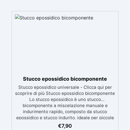
Stucco epossidico bicomponente
Stucco epossidico universale - Clicca qui per
scoprire di più Stucco epossidico bicomponente
Lo stucco epossidico è uno stucco
bicomponente a miscelazione manuale e
indurimento rapido, composto da stucco
epossidico e stucco indurito, ideale per piccole
riparazioni e riparazioni di emergenza. Versatile
€
7,90
Ampiamente utilizzato nella manutenzione