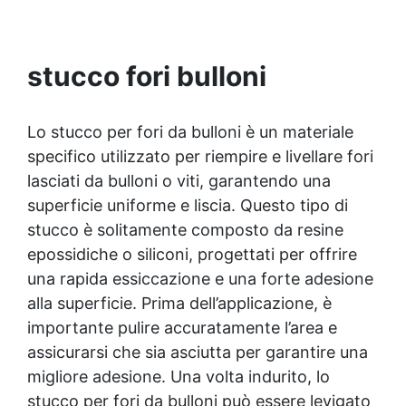
Ricostruzione di parti danneggiate in plastica o
e una fluidità elevata, garantisce dettagli
metallo Fissaggio di ganci, bulloni o supporti
precisi e una facile estrazione dei modelli.
anche in ambienti umidi Riparazioni rapide su
stucco fori bulloni
barche, gommoni, motori marini e sistemi di
raffreddamento 🧰 Modalità d’uso Tagliare la
quantità necessaria di barretta. Impastare a
Lo stucco per fori da bulloni è un materiale
mano fino a ottenere un colore uniforme (ca. 1
min). Applicare immediatamente sulla
specifico utilizzato per riempire e livellare fori
superficie pulita o leggermente bagnata.
lasciati da bulloni o viti, garantendo una
Premere per far aderire bene. Lasciare indurire
superficie uniforme e liscia. Questo tipo di
(non muovere durante la presa). 🧠 Consigli
dell’esperto Per la massima adesione,
stucco è solitamente composto da resine
rimuovere sporco o alghe prima
epossidiche o siliconi, progettati per offrire
dell’applicazione. Applicare su superfici ruvide
una rapida essiccazione e una forte adesione
per migliorare l’ancoraggio. Non usare su PE, PP
alla superficie. Prima dell’applicazione, è
o PTFE. Una volta indurito, può essere forato,
limato, carteggiato o verniciato. ❓ FAQ 👉
importante pulire accuratamente l’area e
Posso usarlo per riparare una perdita in piscina
assicurarsi che sia asciutta per garantire una
piena d’acqua? Sì! Aqua Stick è progettato per
migliore adesione. Una volta indurito, lo
applicazioni subacquee, anche a immersione
totale. 👉 Funziona anche su plastica? Sì, ma
stucco per fori da bulloni può essere levigato