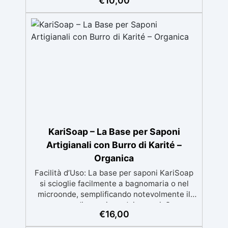
€
10,00
Versatilità: Ideale per gioielli, accessori e
decorazioni personalizzate Nuova Formula:
Non lascia superfici appiccicose, risultato
pulito e sicuro
KariSoap – La Base per Saponi
Artigianali con Burro di Karité –
Organica
Facilità d’Uso: La base per saponi KariSoap
si scioglie facilmente a bagnomaria o nel
microonde, semplificando notevolmente il
processo di creazione dei saponi. Super
€
16,00
Sicuro: Realizzata con ingredienti naturali e
sicuri, KariSoap è un prodotto organico che