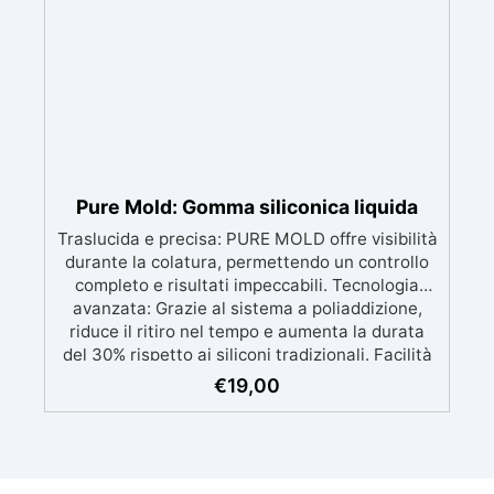
(Voc Free) Superficie lucida, autolivellante e
con filtri UV anti-ingiallimento per una finitura
durevole e brillante.
Pure Mold: Gomma siliconica liquida
Traslucida e precisa: PURE MOLD offre visibilità
durante la colatura, permettendo un controllo
completo e risultati impeccabili. Tecnologia
avanzata: Grazie al sistema a poliaddizione,
riduce il ritiro nel tempo e aumenta la durata
del 30% rispetto ai siliconi tradizionali. Facilità
d'uso: Miscelazione semplice con rapporto 1:1,
€
19,00
ideale sia per principianti che professionisti.
Versatile: Compatibile con resine, cere, metalli
a basso punto di fusione, saponi, cementi e
gessi, per progetti creativi dettagliati. Alta
qualità tecnica: Con una durezza di 13 Shore A