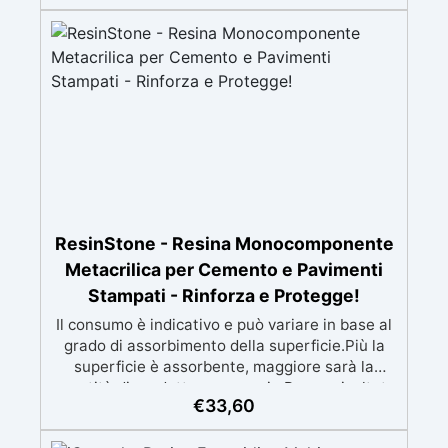
Penetrazione profonda e consolidamento:
Garantisce un'adesione uniforme e duratura,
riducendo porosità e migliorando la resistenza
del supporto. ✅ Compatibilità universale:
Sovraverniciabile con qualsiasi sistema
resinoso senza alterare il colore del supporto o
creare effetto bagnato. ✅ Facilità d’uso e
monocomponente: Applicazione semplice e
rapida, con residuo secco al 24% per risultati
estetici e funzionali ottimali.
ResinStone - Resina Monocomponente
Metacrilica per Cemento e Pavimenti
Stampati - Rinforza e Protegge!
Il consumo è indicativo e può variare in base al
grado di assorbimento della superficie.Più la
superficie è assorbente, maggiore sarà la
quantità di prodotto necessaria.Per un risultato
€
33,60
ottimale, consigliamo di acquistare una
quantità sufficiente per l’applicazione di almeno