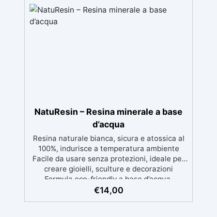
garantisce un sapone delicato sulla pelle e
privo di sostanze nocive. Benefici del Burro
di Karité: Ricca di burro di karité, nota per le
sue proprietà nutrienti, idratanti e protettive,
ideale per una pelle morbida e ben curata.
Ideale per Saponi Decorativi: La formula di
KariSoap assicura che il sapone mantenga la
sua bellezza nel tempo, senza deteriorarsi.
Creatività Illimitata: Disponibile in due
versioni – Bianca e Trasparente – KariSoap
può essere facilmente colorata con i
NatuResin – Resina minerale a base
coloranti ColorSoap, permettendoti di creare
d’acqua
saponi dal design unico e personalizzato.
Resina naturale bianca, sicura e atossica al
100%, indurisce a temperatura ambiente
Facile da usare senza protezioni, ideale per
creare gioielli, sculture e decorazioni
Formula eco-friendly a base d’acqua,
alternativa sicura alle resine tradizionali
€
14,00
Adatta anche ai bambini, perfetta per un
utilizzo in casa senza rischi Multiuso e