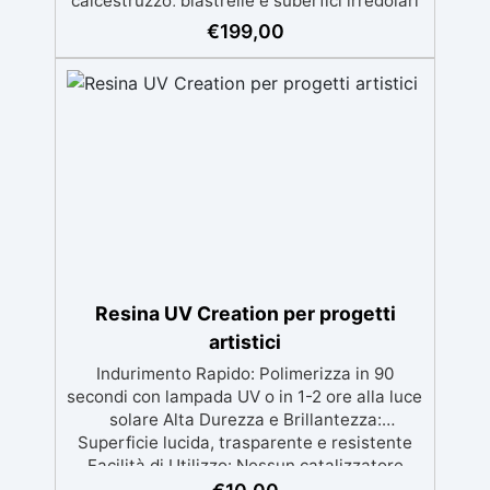
calcestruzzo, piastrelle e superfici irregolari
o danneggiate. ✅ Facile da applicare: Video
€
199,00
Guida completa inclusa, 3 semplici passaggi,
dalla preparazione della superficie alla
finitura protettiva antigraffio. ✅ Risultati
professionali: Sistema autolivellante,
resistente ai raggi UV, duraturo e con finitura
lucida o satinata. ✅ Personalizzabile:
Disponibile in kit per metrature da 2m² a
100m², con una vasta gamma di pigmenti
selezionabili.
Resina UV Creation per progetti
artistici
Indurimento Rapido: Polimerizza in 90
secondi con lampada UV o in 1-2 ore alla luce
solare Alta Durezza e Brillantezza:
Superficie lucida, trasparente e resistente
Facilità di Utilizzo: Nessun catalizzatore
richiesto, applicala e indurisce subito