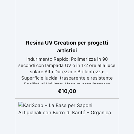
lucida o satinata. ✅ Personalizzabile:
Disponibile in kit per metrature da 2m² a
100m², con una vasta gamma di pigmenti
selezionabili.
Resina UV Creation per progetti
artistici
Indurimento Rapido: Polimerizza in 90
secondi con lampada UV o in 1-2 ore alla luce
solare Alta Durezza e Brillantezza:
Superficie lucida, trasparente e resistente
Facilità di Utilizzo: Nessun catalizzatore
richiesto, applicala e indurisce subito
€
10,00
Versatilità: Ideale per gioielli, accessori e
decorazioni personalizzate Nuova Formula:
Non lascia superfici appiccicose, risultato
pulito e sicuro