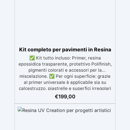
Kit completo per pavimenti in Resina
✅ Kit tutto incluso: Primer, resina
epossidica trasparente, protettivo Polifinish,
pigmenti colorati e accessori per la
miscelazione. ✅ Per ogni superficie: grazie
al primer universale è applicabile sia su
calcestruzzo, piastrelle e superfici irregolari
o danneggiate. ✅ Facile da applicare: Video
€
199,00
Guida completa inclusa, 3 semplici passaggi,
dalla preparazione della superficie alla
finitura protettiva antigraffio. ✅ Risultati
professionali: Sistema autolivellante,
resistente ai raggi UV, duraturo e con finitura