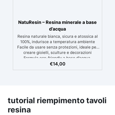
sua bellezza nel tempo, senza deteriorarsi.
Creatività Illimitata: Disponibile in due
versioni – Bianca e Trasparente – KariSoap
può essere facilmente colorata con i
NatuResin – Resina minerale a base
coloranti ColorSoap, permettendoti di creare
d’acqua
saponi dal design unico e personalizzato.
Resina naturale bianca, sicura e atossica al
100%, indurisce a temperatura ambiente
Facile da usare senza protezioni, ideale per
creare gioielli, sculture e decorazioni
Formula eco-friendly a base d’acqua,
alternativa sicura alle resine tradizionali
€
14,00
Adatta anche ai bambini, perfetta per un
utilizzo in casa senza rischi Multiuso e
versatile, pronta in soli 30 minuti per
creazioni rapide e personalizzabili.
tutorial riempimento tavoli
resina