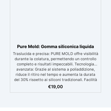
(Voc Free) Superficie lucida, autolivellante e
Filzi 18, 21020 – Taino (VA) Posti disponibili:
con filtri UV anti-ingiallimento per una finitura
[stock_quantity id="196652"] Aggiungi al
carrello [video width="1280" height="720"
durevole e brillante.
mp4="https://www.resinpro.it/wp-
content/uploads/2023/04/RESIN-PRO-
ACADEMY-30SEC-720p.mp4"][/video] Aggiungi
al carrello
Pure Mold: Gomma siliconica liquida
Traslucida e precisa: PURE MOLD offre visibilità
durante la colatura, permettendo un controllo
completo e risultati impeccabili. Tecnologia
avanzata: Grazie al sistema a poliaddizione,
riduce il ritiro nel tempo e aumenta la durata
del 30% rispetto ai siliconi tradizionali. Facilità
d'uso: Miscelazione semplice con rapporto 1:1,
€
19,00
ideale sia per principianti che professionisti.
Versatile: Compatibile con resine, cere, metalli
a basso punto di fusione, saponi, cementi e
gessi, per progetti creativi dettagliati. Alta
qualità tecnica: Con una durezza di 13 Shore A