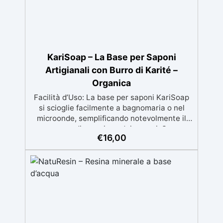
KariSoap – La Base per Saponi
Artigianali con Burro di Karité –
Organica
Facilità d’Uso: La base per saponi KariSoap
si scioglie facilmente a bagnomaria o nel
microonde, semplificando notevolmente il
processo di creazione dei saponi. Super
€
16,00
Sicuro: Realizzata con ingredienti naturali e
sicuri, KariSoap è un prodotto organico che
garantisce un sapone delicato sulla pelle e
privo di sostanze nocive. Benefici del Burro
di Karité: Ricca di burro di karité, nota per le
sue proprietà nutrienti, idratanti e protettive,
ideale per una pelle morbida e ben curata.
Ideale per Saponi Decorativi: La formula di
KariSoap assicura che il sapone mantenga la