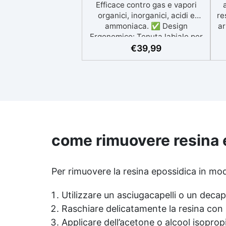
Efficace contro gas e vapori
organici, inorganici, acidi e
re
ammoniaca. ✅ Design
ar
Ergonomico: Tenuta labiale per
un'aderenza perfetta e
b
€
39,99
confortevole al viso, adatta
anche per barbe. ✅ Materiali
Resistenti: Corpo in gomma
nera flessibile e filtri in
polietilene ad alta densità
(HDPE). ✅ Filtri di Alta Qualità:
m
Modelli Climax 755 e 756, con
carbone attivo per
come rimuovere resina 
assorbimento ottimale dei gas.
✅ Certificata e Sicura:
Conforme alla norma EN
Per rimuovere la resina epossidica in mod
140:1999 e al Regolamento UE
2016/425, con certificazione CE.
Utilizzare un asciugacapelli o un decapa
Raschiare delicatamente la resina con u
Applicare dell’acetone o alcool isopropi