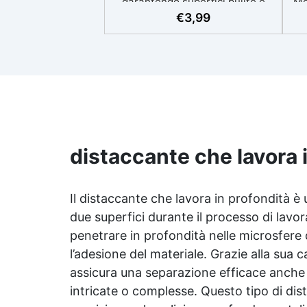
garantendo superfici pulite e
Mo
perfette. ✅ Superficie Lucida e
d'
€
3,99
Senza Imperfezioni: Si applica
al
facilmente senza bolle d'aria,
P
creando una superficie lucida e
pu
planare per le tue creazioni. ✅
Facilità di Distacco: Dopo la
F
solidificazione della resina, la
mon
pellicola si rimuove senza sforzo,
lasciando una superficie
perfettamente regolare e lucida.
distaccante che lavora 
✅ Riutilizzabile: Può essere
usata più volte senza necessità
di trattamenti aggiuntivi, pronta
Il distaccante che lavora in profondità è 
all'uso ogni volta. ✅ Resistente
due superfici durante il processo di lavo
e Versatile: Resistente a
temperature oltre i 100°C, è
penetrare in profondità nelle microsfere 
ideale per lavorare con resine e
l’adesione del materiale. Grazie alla sua c
per rivestire casseforme,
assicura una separazione efficace anche i
garantendo una protezione e
finitura impeccabile.
intricate o complesse. Questo tipo di dist