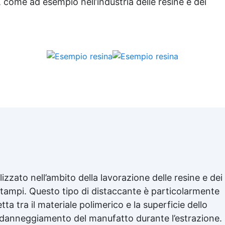
 come ad esempio nell’industria delle resine e dei
PROPRIETÀ - Distaccante p
Stampi è un lubrificante e
distaccante senza silicone fa
di prodotti naturali puri e di 
qualità
izzato nell’ambito della lavorazione delle resine e dei
i stampi. Questo tipo di distaccante è particolarmente
ta tra il materiale polimerico e la superficie dello
i danneggiamento del manufatto durante l’estrazione.