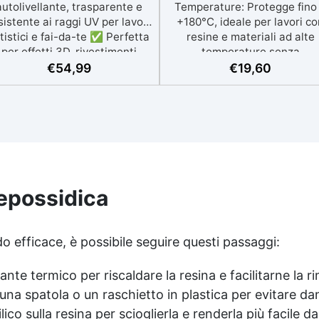
autolivellante, trasparente e
Temperature: Protegge fino
sistente ai raggi UV per lavori
+180°C, ideale per lavori co
tistici e fai-da-te ✅ Perfetta
resine e materiali ad alte
per effetti 3D, rivestimenti
temperature senza
rillanti e creazioni artistiche
compromettere l'efficacia.
€
54,99
€
19,60
con tecnica "fluid-art" ✅
Applicazione Facile: Si appli
Rapporto di miscelazione
comodamente tramite spray
100:66, lunga lavorabilità e
creando una superficie anti
catalisi completa in 24h ✅
aderente che previene
Incluso nel kit: 3 pigmenti
l'adesione della resina agli
etallici (alluminio, oro ricco,
stampi. ✅ Compatibilità co
rame) e una tela regalo
Diversi Materiali: Funziona 
(rotonda o rettangolare) ✅
legno, metallo, plastica e
epossidica
Ideale per decorare quadri e
cartone, perfetto per prepar
superfici, per un risultato
stampi e casseforme per l
sempre brillante
lavorazione delle resine. 
o efficace, è possibile seguire questi passaggi:
Sicurezza: Aerosol altamen
infiammabile, deve essere us
nte termico per riscaldare la resina e facilitarne la r
lontano da fonti di calore e 
ambienti ben ventilati per
na spatola o un raschietto in plastica per evitare dann
evitare rischi. ✅ Protezion
lico sulla resina per scioglierla e renderla più facile d