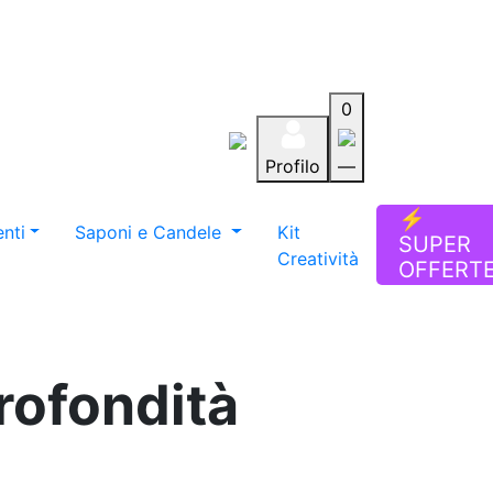
0
Profilo
—
Aiuto
Preferiti
Blog
⚡
nti
Saponi e Candele
Kit
SUPER
Creatività
OFFERT
rofondità