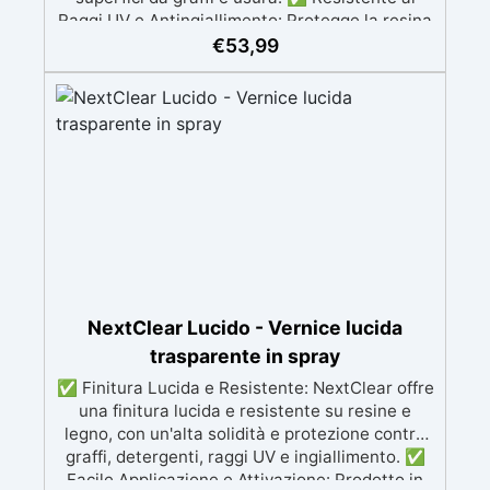
Raggi UV e Antingiallimento: Protegge la resina
e il legno dai danni dei raggi UV e previene
€
53,99
l’ingiallimento, mantenendo la trasparenza nel
tempo. ✅ Facile Applicazione: Viene fornito in
formato spray e si applica facilmente con 2
mani leggere, a distanza di 2-3 ore l'una
dall'altra, per una finitura uniforme. ✅
Essiccazione Completa in 48 Ore: La vernice
raggiunge la sua essiccazione completa dopo
48 ore, con una durata di utilizzo del prodotto
di 24 ore dopo l'attivazione della bomboletta.
✅ Lucidatura Opzionale: Dopo 72 ore, è
possibile lucidare la superficie per una
brillantezza aggiuntiva, utilizzando grana 2000-
NextClear Lucido - Vernice lucida
3000 e EpoxyPolish.
trasparente in spray
✅ Finitura Lucida e Resistente: NextClear offre
una finitura lucida e resistente su resine e
legno, con un'alta solidità e protezione contro
graffi, detergenti, raggi UV e ingiallimento. ✅
Facile Applicazione e Attivazione: Prodotto in