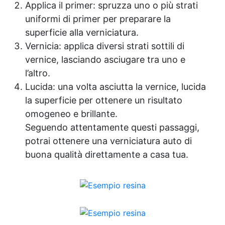
Applica il primer: spruzza uno o più strati
Dopo la reazione, è possibile verniciare
direttamente la superficie. Evitare di
uniformi di primer per preparare la
applicare su superfici zincate, cromate o in
superficie alla verniciatura.
alluminio. Per un risultato ottimale, lavorare
Vernicia: applica diversi strati sottili di
a temperatura ambiente. ❓ FAQ 👉 Devo
vernice, lasciando asciugare tra uno e
carteggiare tutta la ruggine prima dell’uso?
No, basta rimuovere quella friabile: il
l’altro.
prodotto reagisce con la ruggine stabile
Lucida: una volta asciutta la vernice, lucida
rimasta. 👉 Serve una seconda mano? Per
la superficie per ottenere un risultato
superfici molto corrose sì, attendere 3 ore
tra una mano e l’altra. 👉 Posso verniciare
omogeneo e brillante.
sopra? Sì, dopo l’asciugatura completa il
Seguendo attentamente questi passaggi,
prodotto funge da primer e migliora
potrai ottenere una verniciatura auto di
l’adesione della vernice. 🏁 Perfetto per
buona qualità direttamente a casa tua.
Officine meccaniche e carrozzerie Cantieri e
manutenzione industriale Fabbri e artigiani
del ferro Restauro di veicoli e strutture
metalliche