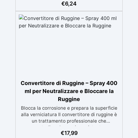
€
6,24
Rimuove facilmente sporco e residui da
resine e superfici senza lasciare tracce,
perfetto per preparare superfici e
attrezzature. ✅ Effetti Decorativi: Spruzzato
sulla resina, aiuta a eliminare le bolle d'aria e
a creare effetti decorativi unici, come celle e
venature. ✅ Versatilità: Utilizzabile anche
per la pulizia di dispositivi elettronici, la
rimozione di macchie da tessuti e legno, e in
applicazioni industriali. ✅ Precauzioni di
Sicurezza: Estremamente infiammabile, deve
essere utilizzato in ambienti ben ventilati e
lontano da fonti di calore o fiamme.
Convertitore di Ruggine – Spray 400
ml per Neutralizzare e Bloccare la
Ruggine
Blocca la corrosione e prepara la superficie
alla verniciatura Il convertitore di ruggine è
un trattamento professionale che
neutralizza la ruggine esistente,
€
17,99
trasformandola in uno strato nero protettivo