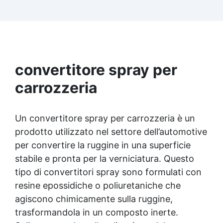
idrocarburi, garantendo una protezione a lungo
termine. ✅ Filtri UV Integrati: La formulazione
evita l'ingiallimento, mantenendo una
brillantezza costante nel tempo, ideale per uso
interno ed esterno. ✅ Applicazione Facile e
Uniforme: Si ancorano perfettamente a
qualsiasi superficie, senza colature, anche con
convertitore spray per
un'applicazione singola. ✅ Versatilità: Ideale
carrozzeria
per diverse superfici, tra cui resina, legno,
metallo e plastica, migliorando aspetto e
resistenza.
Un convertitore spray per carrozzeria è un
prodotto utilizzato nel settore dell’automotive
per convertire la ruggine in una superficie
stabile e pronta per la verniciatura. Questo
tipo di convertitori spray sono formulati con
resine epossidiche o poliuretaniche che
agiscono chimicamente sulla ruggine,
trasformandola in un composto inerte.