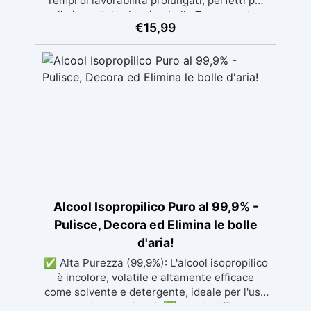
Tempi di lavorabilità prolungati, perfetti per
eliminare tutte le microbolle Trasparente,
€
15,99
resistente all'ingiallimento per colate da
2mm fino a 2 cm, minimizzando le bolle d'aria
per risultati impeccabili. Compatibile con
coloranti in pasta o polvere, permettendo
personalizzazioni uniche Sicura, BPA Free,
inodore e certificata atossica post-catalisi,
perfetta per creazioni destinate al contatto
diretto con la pelle.
Alcool Isopropilico Puro al 99,9% -
Pulisce, Decora ed Elimina le bolle
d'aria!
✅ Alta Purezza (99,9%): L'alcool isopropilico
è incolore, volatile e altamente efficace
come solvente e detergente, ideale per l'uso
con resine e polimeri. ✅ Pulizia Efficace: