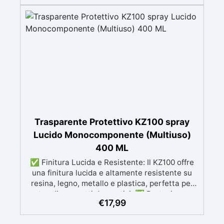
protezione duratura. ✅ Facilità di Applicazione:
Il kit include due componenti separati
(trasparente poliuretanico e catalizzatore) e un
bicchiere graduato per una preparazione
precisa. ✅ Tempi di Essiccazione Rapidi: Fuori
polvere in 15-20 minuti, asciutto al tatto in 30-
60 minuti, asciugatura completa in 48 ore. ✅
Durata della Miscela: La miscela rimane
utilizzabile per 24 ore a 20°C dopo la
preparazione, consentendo ampio tempo per
l’applicazione.
Trasparente Protettivo KZ100 spray
Lucido Monocomponente (Multiuso)
400 ML
✅ Finitura Lucida e Resistente: Il KZ100 offre
una finitura lucida e altamente resistente su
resina, legno, metallo e plastica, perfetta per
tavoli e oggetti decorativi. ✅ Protezione
€
17,99
Duratura: Resistente a graffi, agenti
atmosferici, detergenti aggressivi, alcol e