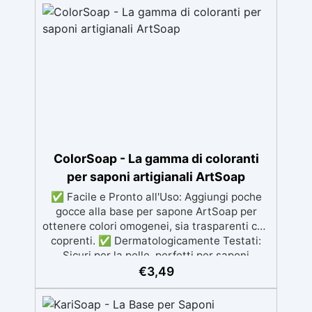
avanzata per prevenire l’ingiallimento nel
tempo Formula a bassa viscosità per
lavorazioni prolungate e correzioni facili
ColorSoap - La gamma di coloranti
per saponi artigianali ArtSoap
✅ Facile e Pronto all'Uso: Aggiungi poche
gocce alla base per sapone ArtSoap per
ottenere colori omogenei, sia trasparenti che
coprenti. ✅ Dermatologicamente Testati:
Sicuri per la pelle, perfetti per saponi
artigianali. ✅ Economico e Conveniente: 60
€
3,49
g per colorare fino a 3 kg di base per sapone.
✅ Resistente nel Tempo: Mantiene la