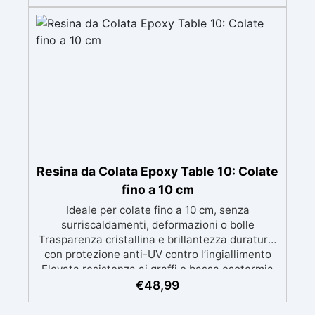
d'aria e ottenere finiture lisce. Sicura, atossica,
BPA/VOC free e certificata per il contatto
prolungato con la pelle.
Resina da Colata Epoxy Table 10: Colate
fino a 10 cm
Ideale per colate fino a 10 cm, senza
surriscaldamenti, deformazioni o bolle
Trasparenza cristallina e brillantezza duratura,
con protezione anti-UV contro l’ingiallimento
Elevata resistenza ai graffi e bassa esotermia
per risultati professionali senza compromessi
€
48,99
Facile da applicare, grazie alla bassa viscosità
e al lungo tempo di lavorazione evita le micro-