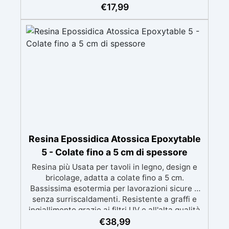
colate senza bolle, compatibile con legno,
€
17,99
silicone, vetro, metallo e altri materiali.
Certificata post-catalisi atossica e sicura per il
contatto con la pelle, Bpa Free e senza Solventi
(Voc Free) Superficie lucida, autolivellante e
con filtri UV anti-ingiallimento per una finitura
durevole e brillante.
Resina Epossidica Atossica Epoxytable
5 - Colate fino a 5 cm di spessore
Resina più Usata per tavoli in legno, design e
bricolage, adatta a colate fino a 5 cm.
Bassissima esotermia per lavorazioni sicure e
senza surriscaldamenti. Resistente a graffi e
ingiallimento grazie ai filtri UV e all'alta qualità
meccanica. Bassa viscosità per eliminare bolle
€
38,99