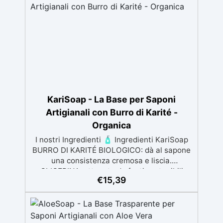
vivacità del colore anche a lungo. ✅ Ampia
Gamma di Colori: 20 tonalità versatili,
miscelabili per ottenere colori unici.
KariSoap - La Base per Saponi
Artigianali con Burro di Karité -
Organica
I nostri Ingredienti 🧴 Ingredienti KariSoap
BURRO DI KARITÉ BIOLOGICO: dà al sapone
una consistenza cremosa e liscia.
GLICERINA: ottenuta da fonti sostenibili
€
15,39
come l’Olio di Colza, è un umettante, ovvero
trattiene l'umidità. Nel sapone, è ottimo
perché aiuta a trattenere l'umidità vicino alla
pelle, rendendo il sapone idratante.