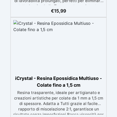
di lavorabilità prolungati, perfetti per eliminare
tutte le microbolle Trasparente, resistente
€
15,99
all'ingiallimento per colate da 2mm fino a 2 cm,
minimizzando le bolle d'aria per risultati
impeccabili. Compatibile con coloranti in pasta
o polvere, permettendo personalizzazioni
uniche Sicura, BPA Free, inodore e certificata
atossica post-catalisi, perfetta per creazioni
destinate al contatto diretto con la pelle.
iCrystal - Resina Epossidica Multiuso -
Colate fino a 1,5 cm
Resina trasparente, ideale per artigianato e
creazioni artistiche per colate da 1 mm a 1,5 cm
di spessore. Adatta a Tutti grazie al facile
rapporto di miscelazione 2:1, garantisce un
risultato senza imperfezioni Bassa viscosità per