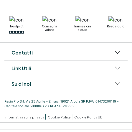
Trustpilot
Consegna
Transazioni
Reso sicuro
veloce
sicure
Contatti
Link Utili
Su di noi
Resin Pro Srl, Via 25 Aprile – Z.I.snc, 19021 Arcola SP P.IVA: 01473200119 •
Capitale sociale 50000€ i.v • REA SP-210889
|
|
Informativa sulla privacy
Cookie Policy
Cookie Policy UE