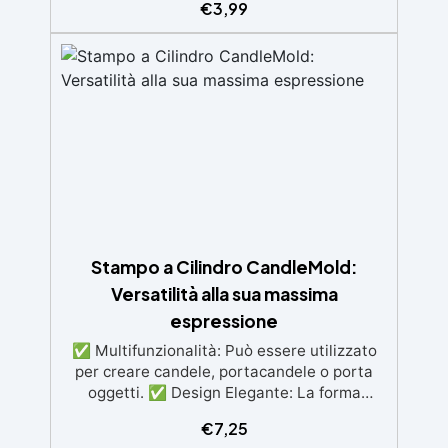
€
3,99
suono rilassante durante la combustione, da
utilizzare in coppia con cera di soia o d'api.
✅ Facile Posizionamento: Adesivo sul fondo
per fissare facilmente lo stoppino nel
contenitore o stampo. ✅ Minimo Fumo:
Progettati per ridurre il fumo durante la
combustione. ✅ Lunghezza Ideale:
Disponibili in diverse lunghezze (55-130 mm)
per soddisfare tutte le esigenze di creazione.
Stampo a Cilindro CandleMold:
Versatilità alla sua massima
espressione
✅ Multifunzionalità: Può essere utilizzato
per creare candele, portacandele o porta
oggetti. ✅ Design Elegante: La forma
cilindrica offre un aspetto sofisticato che si
€
7,25
adatta a qualsiasi arredamento. ✅