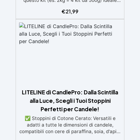
questo kit (es: 2kg = 4 kit da 500g) Ideale
per principianti: a prova di errore, perfetta
€
21,99
per chi inizia. Sempre lucida: garantisce una
finitura brillante e uniforme in ogni
condizione. Facilissima da usare: rapporto di
miscelazione intuitivo basta mescolare i 2
componenti in parti uguali Versatile e
creativa: adatta per colate, rivestimenti e
colorabile a piacere. Resistente : lucentezza
duratura e alta resistenza a graffi e umidità.
LITELINE di CandlePro: Dalla Scintilla
alla Luce, Scegli i Tuoi Stoppini
Perfetti per Candele!
✅ Stoppini di Cotone Cerato: Versatili e
adatti a tutte le dimensioni di candele,
compatibili con cere di paraffina, soia, d'api e
naturali. ✅ Stoppini di Legno: Ideali per un