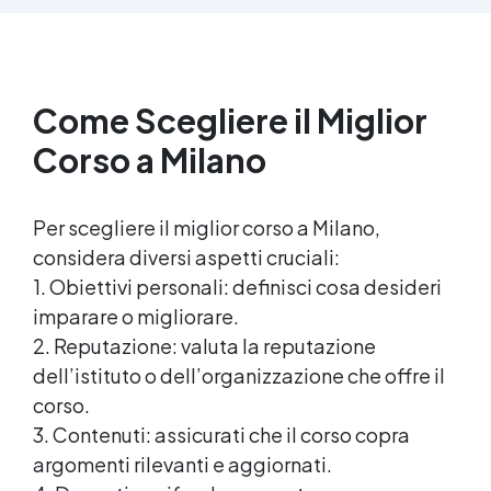
pavimenti in cemento e calcestruzzo ✅
Penetrazione profonda grazie alla bassa
viscosità, aumentando resistenza meccanica e
chimica ✅ Finitura lucida che ravviva il colore,
Come Scegliere il Miglior
protegge dall'umidità, raggi UV e rende la
superficie antipolvere ✅ Facile applicazione
Corso a Milano
con rullo, asciugatura in meno di 12 ore per una
protezione rapida e duratura ✅ Ideale per
garage, cortili, magazzini e piazzali, resistente
Per scegliere il miglior corso a Milano,
a temperature estreme e agenti chimici
considera diversi aspetti cruciali:
1. Obiettivi personali: definisci cosa desideri
imparare o migliorare.
2. Reputazione: valuta la reputazione
dell’istituto o dell’organizzazione che offre il
corso.
3. Contenuti: assicurati che il corso copra
argomenti rilevanti e aggiornati.