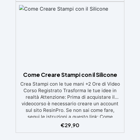
Flessibilità Creativa: Perfetto per candele,
resine, saponi e altri progetti artigianali. ✅
Dimensioni Ottimali: Stampi con dimensioni
ideali per creazioni eleganti e funzionali. ✅
Facile da Usare: Semplice da utilizzare per
una varietà di materiali e progetti, con
possibilità di personalizzare con coloranti e
decorazioni.
Come Creare Stampi con il Silicone
Crea Stampi con le tue mani +2 Ore di Video
Corso Registrato Trasforma le tue idee in
realtà Attenzione: Prima di acquistare il
videocorso è necessario creare un account
sul sito ResinPro. Se non sai come fare,
segui le istruzioni a questo link: Come
registrare un account su ResinPro Guarda
€
29,90
ora Video di presentazione del Corso👇👇
Scoprirai come realizzare stampi artigianali