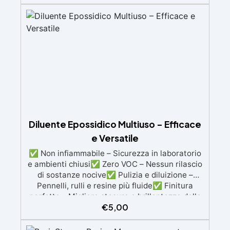
realizzare la tua visione artistica con
Protezione anti-UV avanzata per prevenire
semplicità.
l’ingiallimento nel tempo Formula a bassa
viscosità per lavorazioni prolungate e
correzioni facili
Diluente Epossidico Multiuso – Efficace
e Versatile
✅ Non infiammabile – Sicurezza in laboratorio
e ambienti chiusi✅ Zero VOC – Nessun rilascio
di sostanze nocive✅ Pulizia e diluizione –
Pennelli, rulli e resine più fluide✅ Finitura
perfetta – Migliore stesura e brillantezza della
€
5,00
resina