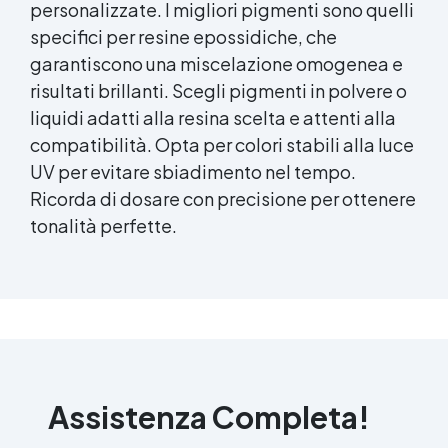
personalizzate. I migliori pigmenti sono quelli
modellazione di materiali come: Silicone e
specifici per resine epossidiche, che
Resina Epossidica. Esperti nella risoluzione
delle problematiche Tecniche legate alla
garantiscono una miscelazione omogenea e
lavorazione delle Resine e dei Siliconi ed alle
risultati brillanti. Scegli pigmenti in polvere o
corrette procedure applicative per la
liquidi adatti alla resina scelta e attenti alla
creazione di opere perfette! Vuoi saperne di
compatibilità. Opta per colori stabili alla luce
più o hai ancora dubbi? Chatta direttamente
con i nostri insegnanti per avere tutte le
UV per evitare sbiadimento nel tempo.
informazioni di cui hai bisogno!
Ricorda di dosare con precisione per ottenere
tonalità perfette.
Assistenza Completa!