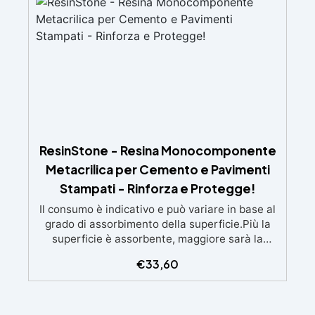
ResinStone - Resina Monocomponente
Metacrilica per Cemento e Pavimenti
Stampati - Rinforza e Protegge!
Il consumo è indicativo e può variare in base al
grado di assorbimento della superficie.Più la
superficie è assorbente, maggiore sarà la
quantità di prodotto necessaria.Per un risultato
€
33,60
ottimale, consigliamo di acquistare una
quantità sufficiente per l’applicazione di almeno
due mani. ✅ Resina metacrilica
monocomponente per consolidare e proteggere