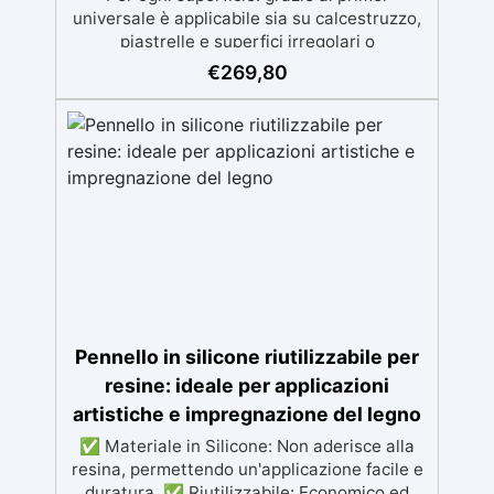
universale è applicabile sia su calcestruzzo,
piastrelle e superfici irregolari o
danneggiate. ✅ Facile da applicare: Video
€
269,80
Guida completa inclusa, 3 semplici passaggi,
dalla preparazione della superficie alla
finitura protettiva antigraffio. ✅ Risultati
professionali: Sistema autolivellante,
resistente ai raggi UV, duraturo e con finitura
lucida o satinata. ✅ Personalizzabile:
Disponibile in kit per metrature da 2m² a
100m², con una vasta gamma di pigmenti
selezionabili.
Pennello in silicone riutilizzabile per
resine: ideale per applicazioni
artistiche e impregnazione del legno
✅ Materiale in Silicone: Non aderisce alla
resina, permettendo un'applicazione facile e
duratura. ✅ Riutilizzabile: Economico ed