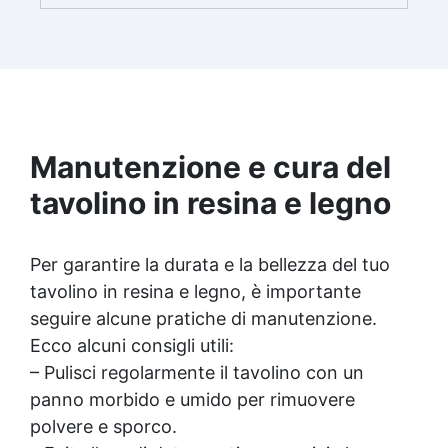
brillante e uniforme in ogni condizione.
Facilissima da usare: rapporto di miscelazione
intuitivo basta mescolare i 2 componenti in
parti uguali Versatile e creativa: adatta per
colate, rivestimenti e colorabile a piacere.
Resistente : lucentezza duratura e alta
resistenza a graffi e umidità.
Manutenzione e cura del
tavolino in resina e legno
Per garantire la durata e la bellezza del tuo
tavolino in resina e legno, è importante
seguire alcune pratiche di manutenzione.
Ecco alcuni consigli utili:
– Pulisci regolarmente il tavolino con un
panno morbido e umido per rimuovere
polvere e sporco.