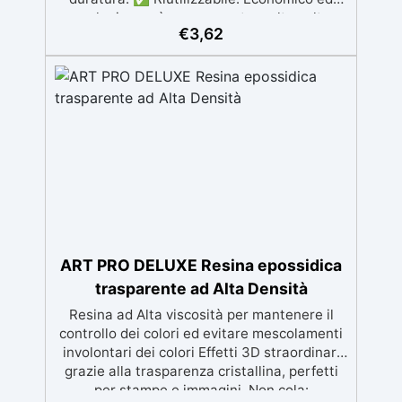
ecologico, può essere usato molte volte
€
3,62
senza perdere efficacia. ✅ Precisione e
Uniformità: Assicura un'applicazione precisa
e uniforme della resina. ✅ Versatilità:
Perfetto per applicazioni artistiche e per
impregnare legno e materiali porosi. ✅
Facile da Pulire: Si pulisce facilmente con
acqua calda e sapone, garantendo una
manutenzione semplice.
ART PRO DELUXE Resina epossidica
trasparente ad Alta Densità
Resina ad Alta viscosità per mantenere il
controllo dei colori ed evitare mescolamenti
involontari dei colori Effetti 3D straordinari
grazie alla trasparenza cristallina, perfetti
per stampe e immagini. Non cola: