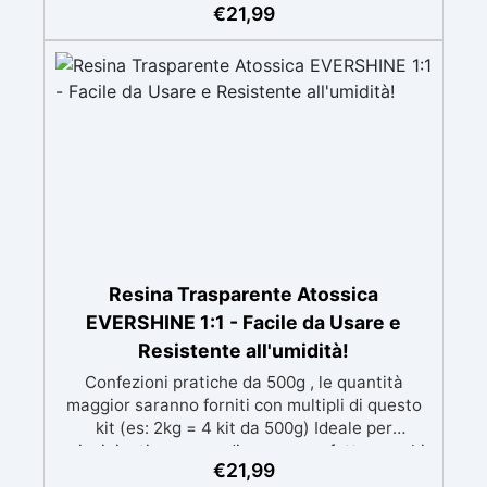
speciali filtri UV Formula densa : non cola via,
€
21,99
mantenendo i design precisi e puliti. Indurisce
in 12-24h garantendo una superficie lucida e
brillante
Resina Trasparente Atossica
EVERSHINE 1:1 - Facile da Usare e
Resistente all'umidità!
Confezioni pratiche da 500g , le quantità
maggior saranno forniti con multipli di questo
kit (es: 2kg = 4 kit da 500g) Ideale per
principianti: a prova di errore, perfetta per chi
€
21,99
inizia. Sempre lucida: garantisce una finitura