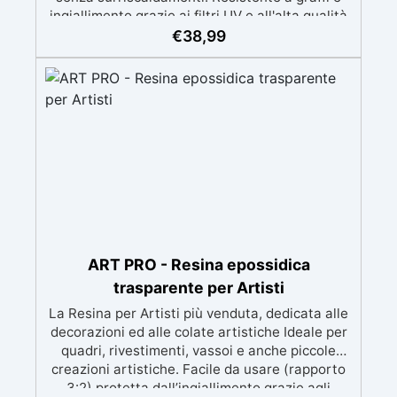
ingiallimento grazie ai filtri UV e all'alta qualità
meccanica. Bassa viscosità per eliminare bolle
€
38,99
d'aria e ottenere finiture lisce. Sicura, atossica,
BPA/VOC free e certificata per il contatto
prolungato con la pelle.
ART PRO - Resina epossidica
trasparente per Artisti
La Resina per Artisti più venduta, dedicata alle
decorazioni ed alle colate artistiche Ideale per
quadri, rivestimenti, vassoi e anche piccole
creazioni artistiche. Facile da usare (rapporto
3:2) protetta dall’ingiallimento grazie agli