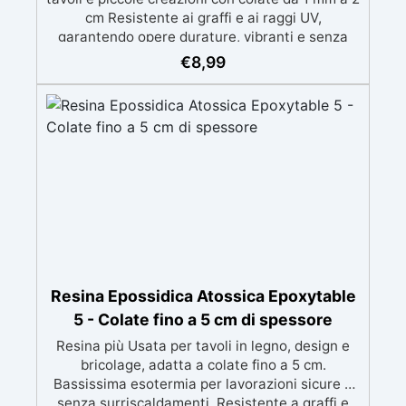
cm Resistente ai graffi e ai raggi UV,
garantendo opere durature, vibranti e senza
ingiallimenti nel tempo Bassa viscosità e
€
8,99
formula anti-bolle per risultati impeccabili,
perfetti per colate di stampi e inglobamenti
Certificata Atossica post catalisi per contatto
con la pelle, BPA free e VoC Free
Resina Epossidica Atossica Epoxytable
5 - Colate fino a 5 cm di spessore
Resina più Usata per tavoli in legno, design e
bricolage, adatta a colate fino a 5 cm.
Bassissima esotermia per lavorazioni sicure e
senza surriscaldamenti. Resistente a graffi e