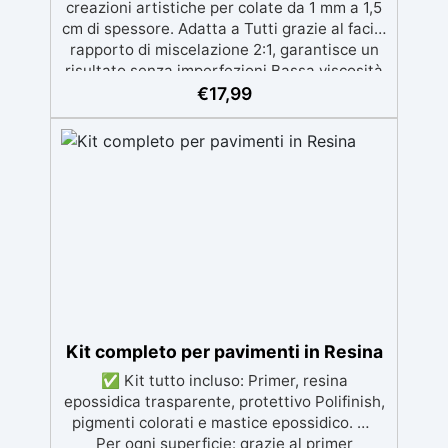
creazioni artistiche per colate da 1 mm a 1,5
cm di spessore. Adatta a Tutti grazie al facile
rapporto di miscelazione 2:1, garantisce un
risultato senza imperfezioni Bassa viscosità
per colate senza bolle, compatibile con
€
17,99
legno, silicone, vetro, metallo e altri
materiali. Certificata post-catalisi atossica e
sicura per il contatto con la pelle, Bpa Free e
senza Solventi (Voc Free) Superficie lucida,
autolivellante e con filtri UV anti-
ingiallimento per una finitura durevole e
brillante.
Kit completo per pavimenti in Resina
✅ Kit tutto incluso: Primer, resina
epossidica trasparente, protettivo Polifinish,
pigmenti colorati e mastice epossidico. ✅
Per ogni superficie: grazie al primer