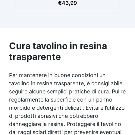
Applicazione versatile su superfici inclinate,
€
43,99
verticali o curve per dipinti e rivestimenti.
Resistente all'umidità con una superficie
lucida e protettiva adatta a qualsiasi
ambiente. Sicura e inodore, priva di solventi
e BPA, ideale per un lavoro confortevole e
divertente
Cura tavolino in resina
trasparente
Per mantenere in buone condizioni un
tavolino in
resina trasparente
, è consigliabile
seguire alcune semplici pratiche di cura. Pulire
regolarmente la superficie con un panno
morbido e detergenti delicati. Evitare l’utilizzo
di prodotti abrasivi che potrebbero
danneggiare la resina. Proteggere il tavolino
dai raggi solari diretti per prevenire eventuali