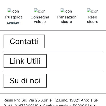
Trustpilot
Consegna
Transazioni
Reso
veloce
sicure
sicuro
Contatti
Link Utili
Su di noi
Resin Pro Srl, Via 25 Aprile – Z.I.snc, 19021 Arcola SP
P.IVA: 01473200119 • Capitale sociale 50000€ i.v •