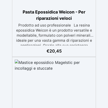
Pasta Epossidica Weicon - Per
riparazioni veloci
Prodotto ad uso professionale La resina
epossidica Weicon è un prodotto versatile e
modellabile, formulato con polveri minerali,
ideale per una vasta gamma di riparazioni e
applicazioni. Grazie alla sua resistenza
termica fino a +200°C (+392°F) e alla
€
20,45
capacità di essere lavorata e verniciata una
volta polimerizzata, offre soluzioni affidabili
per professionisti e hobbisti. Caratteristiche
principali: Specifiche tecniche: Quantità: 100
g / 400 g Colore: Verde dopo catalizzazione
Rapporto di miscelazione: 1:1
(resina/catalizzatore) Tempo di lavorabilità:
resistente meccanicamente dopo 2 ore,
indurimento completo in 3 ore Resistenza a
pressione: 80 MPa Resistenza a trazione: 30
MPa Resistenza a flessione: 56 MPa