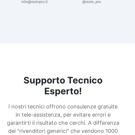
info@resinpro.it
@resin_pro
bicomponente Malta epossidica Colla
bicomponente Pavimento epossidico pro e
contro Epossidica Colla epossidica plastica
See all articles →
Supporto Tecnico
Esperto!
I nostri tecnici offrono consulenze gratuite
in tele-assistenza, per evitare errori e
garantirti il risultato che cerchi. A differenza
dei "rivenditori generici" che vendono 1000