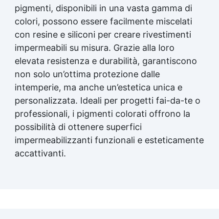
Calcolo resina epossidica Calcolatore resina
pigmenti, disponibili in una vasta gamma di
epossidica See all articles → Manutenzione
colori, possono essere facilmente miscelati
piastrelle in resina 22 articles ▸ Resina
con resine e siliconi per creare rivestimenti
epossidica vetroresina Resina epossidica
trasparente Resina trasparente epossidica
impermeabili su misura. Grazie alla loro
Resina epossidica trasparente come si usa
elevata resistenza e durabilità, garantiscono
Resina epossidica o poliestere Resina
non solo un’ottima protezione dalle
epossidica asciugatura rapida Resina
epossidica plastica La migliore resina
intemperie, ma anche un’estetica unica e
epossidica Pellicola distaccante per resina
personalizzata. Ideali per progetti fai-da-te o
epossidica Kit resina epossidica Resin pro
professionali, i pigmenti colorati offrono la
resina epossidica Resina epossidica per
possibilità di ottenere superfici
vetroresina Resina epossidica poliestere
Resina epossidica gioielli Scacchiera in
impermeabilizzanti funzionali e esteticamente
resina epossidica Lampada uv per resina
accattivanti.
epossidica Resina epossidica su plastica
Resina epossidica per plastica Resina
poliestere o epossidica Lampade resina
epossidica Migliore resina epossidica
Lampada resina epossidica See all articles
→ Epossidico per pavimenti 41 articles ▸
Epossidico per pavimenti Pavimenti