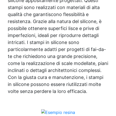
silicone appositamente progettati. Questi
per nautica Resina epossidica alimentare
stampi sono realizzati con materiali di alta
Resina epossidica per esterno Resina
qualità che garantiscono flessibilità e
epossidica legno Resina epossidica per
resistenza. Grazie alla natura del silicone, è
legno come si usa Resina epossidica per
alimenti Resina epossidica bicomponente
possibile ottenere superfici lisce e prive di
per metalli Additivi per Resine epossidiche
imperfezioni, ideali per riprodurre dettagli
Impermeabilizzare legno con resina
intricati. I stampi in silicone sono
epossidica See all articles → Costi e prezzi
resina 23 articles ▸ Lavori con resina
particolarmente adatti per progetti di fai-da-
epossidica Applicazione di Resine
te che richiedono una grande precisione,
Epossidiche Resina epossidica come si usa
come la realizzazione di scale modellate, piani
Lavori in resina epossidica Lucidare resina
inclinati o dettagli architettonici complessi.
epossidica Come lucidare resina epossidica
Rullo per resina epossidica Come usare
Con la giusta cura e manutenzione, i stampi
resina epossidica Come pulire la resina
in silicone possono essere riutilizzati molte
epossidica Come lavorare la resina
volte senza perdere la loro efficacia.
epossidica Come usare la resina epossidica
Come si usa la resina epossidica Come si
applica la resina epossidica Abrasivi per
resina epossidica Rimuovere resina
epossidica indurita Come lucidare la resina