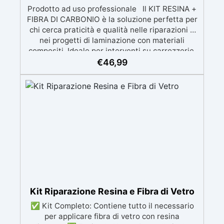
Prodotto ad uso professionale Il KIT RESINA +
FIBRA DI CARBONIO è la soluzione perfetta per
chi cerca praticità e qualità nelle riparazioni e
nei progetti di laminazione con materiali
compositi. Ideale per interventi su carrozzerie,
barche, parafanghi, piscine e molto altro,
€
46,99
questo kit offre tutto il necessario per
riparazioni veloci e durature, oltre a garantire
un'ottima integrazione con fibra di carbonio e
fibra di vetro. ✨ Resina epossidica per
laminazione La resina inclusa nel kit (500 gr di
componente A + 275 gr di componente B) è
stata sviluppata specificamente per
laminazione con tessuti tecnici come fibra di
carbonio e fibra di vetro. Grazie alla sua
formulazione avanzata, permette
un'impregnazione perfetta delle fibre,
garantendo una resistenza meccanica
Kit Riparazione Resina e Fibra di Vetro
eccellente e una finitura lucida e resistente
✅ Kit Completo: Contiene tutto il necessario
all'umidità. ⚡ Riparazioni affidabili e durature
per applicare fibra di vetro con resina
Progettata per riparazioni strutturali, la resina