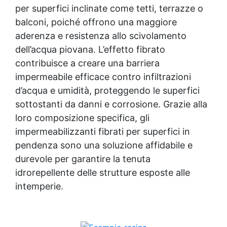
riparazione vetro Riparazione con vetroresina
per superfici inclinate come tetti, terrazze o
Riparare la vetroresina Come riparare la
balconi, poiché offrono una maggiore
vetroresina Riparazione vetroresina fai da te
aderenza e resistenza allo scivolamento
Resina per vetroresina Resina fibra di vetro Kit
riparazione vetroresina Kit per riparazione
dell’acqua piovana. L’effetto fibrato
vetroresina Kit vetroresina per carrozzeria Kit
contribuisce a creare una barriera
vetroresina per plastica Resina per riparazione
impermeabile efficace contro infiltrazioni
vetro Resina riparazione plastica See all
d’acqua e umidità, proteggendo le superfici
articles →
sottostanti da danni e corrosione. Grazie alla
loro composizione specifica, gli
impermeabilizzanti fibrati per superfici in
pendenza sono una soluzione affidabile e
durevole per garantire la tenuta
idrorepellente delle strutture esposte alle
intemperie.