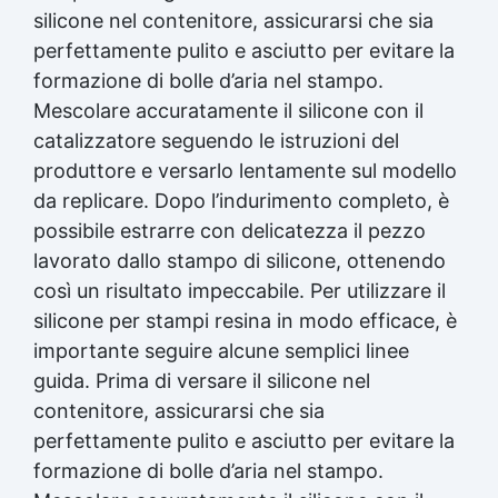
Gomma da stampi Gomma al silicone per stampi
silicone nel contenitore, assicurarsi che sia
Gomma siliconica per stampi Gomma siliconica
perfettamente pulito e asciutto per evitare la
liquida per stampi Gomma siliconica fai da te
formazione di bolle d’aria nel stampo.
Gomma siliconica da colata Gomma liquida per
stampi Gomma siliconica per stampi durevoli
Mescolare accuratamente il silicone con il
Gomma siliconica per colata Gomma siliconica
catalizzatore seguendo le istruzioni del
per calchi Gomma siliconica colata Gomma
produttore e versarlo lentamente sul modello
siliconica per stampi 5 kg Gomma al silicone
Gomma silicone Gomme siliconiche Gomma
da replicare. Dopo l’indurimento completo, è
liquida trasparente Gomma per stampi Gomma
possibile estrarre con delicatezza il pezzo
siliconica resistente Gomma siliconica per
lavorato dallo stampo di silicone, ottenendo
stampi complessi Gomma siliconica liquida
così un risultato impeccabile. Per utilizzare il
Gomma siliconica morbida Gomma colata
Gomma siliconica per calchi resistenti Gomma
silicone per stampi resina in modo efficace, è
siliconica Gomma siliconica antiaderente See
importante seguire alcune semplici linee
all articles →
guida. Prima di versare il silicone nel
contenitore, assicurarsi che sia
perfettamente pulito e asciutto per evitare la
formazione di bolle d’aria nel stampo.