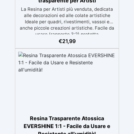
trasparente per Artisti
La Resina per Artisti più venduta, dedicata
alle decorazioni ed alle colate artistiche
Ideale per quadri, rivestimenti, vassoi e
anche piccole creazioni artistiche. Facile da
usare (rapporto 3:2) protetta
dall’ingiallimento grazie agli speciali filtri UV
€
21,99
Formula densa : non cola via, mantenendo i
design precisi e puliti. Indurisce in 12-24h
garantendo una superficie lucida e brillante
Resina Trasparente Atossica
EVERSHINE 1:1 - Facile da Usare e
Resistente all'umidità!