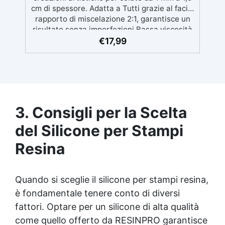
cm di spessore. Adatta a Tutti grazie al facile
rapporto di miscelazione 2:1, garantisce un
risultato senza imperfezioni Bassa viscosità
per colate senza bolle, compatibile con
€
17,99
legno, silicone, vetro, metallo e altri
materiali. Certificata post-catalisi atossica e
sicura per il contatto con la pelle, Bpa Free e
senza Solventi (Voc Free) Superficie lucida,
autolivellante e con filtri UV anti-
ingiallimento per una finitura durevole e
3. Consigli per la Scelta
brillante.
del Silicone per Stampi
Resina
Quando si sceglie il silicone per stampi resina,
è fondamentale tenere conto di diversi
fattori. Optare per un silicone di alta qualità
come quello offerto da RESINPRO garantisce