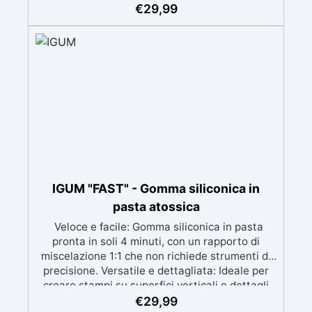
complessi con un risultato professionale.
€
29,99
Versatile: Compatibile con resina, gesso, cera,
metallo a basso punto di fusione, sapone e
cemento. Resistente e durevole: Consente oltre
50 tirature con materiali diversi, mantenendo
una durezza di 38 Shore A.
IGUM "FAST" - Gomma siliconica in
pasta atossica
Veloce e facile: Gomma siliconica in pasta
pronta in soli 4 minuti, con un rapporto di
miscelazione 1:1 che non richiede strumenti di
precisione. Versatile e dettagliata: Ideale per
creare stampi su superfici verticali e dettagli
intricati, compatibile con resine, gesso, cera,
€
29,99