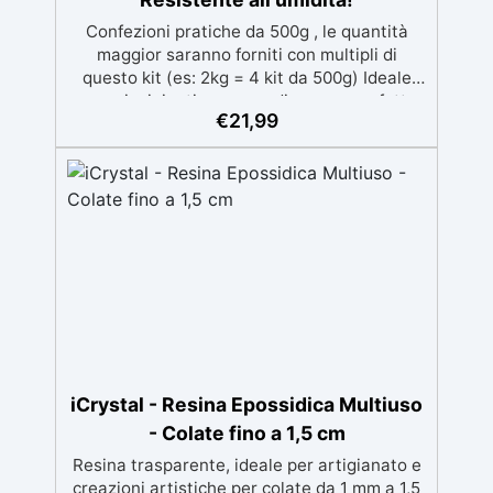
Confezioni pratiche da 500g , le quantità
maggior saranno forniti con multipli di
questo kit (es: 2kg = 4 kit da 500g) Ideale
per principianti: a prova di errore, perfetta
€
21,99
per chi inizia. Sempre lucida: garantisce una
finitura brillante e uniforme in ogni
condizione. Facilissima da usare: rapporto di
miscelazione intuitivo basta mescolare i 2
componenti in parti uguali Versatile e
creativa: adatta per colate, rivestimenti e
colorabile a piacere. Resistente : lucentezza
duratura e alta resistenza a graffi e umidità.
iCrystal - Resina Epossidica Multiuso
- Colate fino a 1,5 cm
Resina trasparente, ideale per artigianato e
creazioni artistiche per colate da 1 mm a 1,5