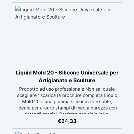
metalli a bassa fusione, sapone e cemento.
Atossica e sicura: Formulazione inodore,
atossica e facile da maneggiare senza guanti o
mascherina. Alta resistenza e durabilità:
Consente oltre 50 tirature, con durezza Shore A
di 24 e minimo ritiro lineare (<0,1%). Pratica e
pulita: Antiaderente, non necessita di agenti
distaccanti né di pulizia degli strumenti dopo
l’uso.
Liquid Mold 20 - Silicone Universale per
Artigianato e Sculture
Prodotto ad uso professionale Non sai quale
scegliere? scarica la brochure completa Liquid
Mold 20 è una gomma siliconica versatile,
ideale per creare stampi di media durezza con
dettagli precisi. Perfetto per gioielleria,
sculture, oggetti artistici, prototipi, saponi,
€
24,33
cosmetici solidi, candele decorative e progetti
artigianali con dettagli complessi. Compatibile