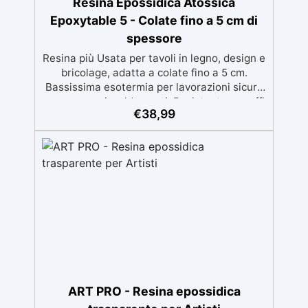
Resina Epossidica Atossica
Epoxytable 5 - Colate fino a 5 cm di
spessore
Resina più Usata per tavoli in legno, design e
bricolage, adatta a colate fino a 5 cm.
Bassissima esotermia per lavorazioni sicure
e senza surriscaldamenti. Resistente a graffi
€
38,99
e ingiallimento grazie ai filtri UV e all'alta
qualità meccanica. Bassa viscosità per
eliminare bolle d'aria e ottenere finiture
lisce. Sicura, atossica, BPA/VOC free e
certificata per il contatto prolungato con la
pelle.
ART PRO - Resina epossidica