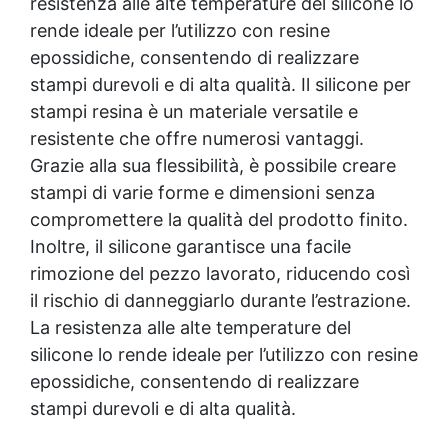
resistenza alle alte temperature del silicone lo
silicone Bicchieri in silicone Creare stampo in
silicone Ricetta per stampi in silicone Come
rende ideale per l’utilizzo con resine
fare un calco in silicone Come fare stampi in
epossidiche, consentendo di realizzare
silicone 3d Silicone alimentare per stampi
stampi durevoli e di alta qualità. Il silicone per
Come fare uno stampo in silicone Come usare
gli stampi in silicone Come mettere lo stoppino
stampi resina è un materiale versatile e
negli stampi in silicone Come fare uno stampo
resistente che offre numerosi vantaggi.
di silicone Come creare uno stampo in silicone
Grazie alla sua flessibilità, è possibile creare
Cera di soia per stampi Siliconi per stampi
stampi di varie forme e dimensioni senza
Forma in silicone Forme di silicone Creare
stampi in silicone Come creare stampi in
compromettere la qualità del prodotto finito.
silicone Silicone per stampi alimentari Bicchiere
Inoltre, il silicone garantisce una facile
silicone See all articles → Gomma siliconica per
rimozione del pezzo lavorato, riducendo così
dettagli 22 articles ▸ Gomma siliconica per
modelli dettagliati Gomma siliconica per oggetti
il rischio di danneggiarlo durante l’estrazione.
complessi Gomma siliconica per modelli
La resistenza alle alte temperature del
complessi Gomma siliconica per dettagli precisi
silicone lo rende ideale per l’utilizzo con resine
Gomma siliconica per dettagli artistici Gomma
epossidiche, consentendo di realizzare
siliconica per modelli artistici Gomma siliconica
per modelli durevoli Gomma siliconica per calchi
stampi durevoli e di alta qualità.
dettagliati Gomma siliconica per dettagli
complessi Gomma siliconica per modellini