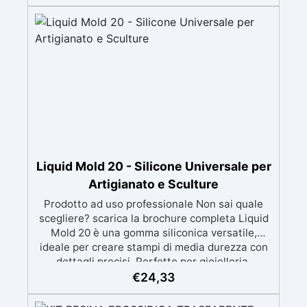
metalli a bassa fusione, sapone e cemento.
Atossica e sicura: Formulazione inodore,
atossica e facile da maneggiare senza guanti o
mascherina. Alta resistenza e durabilità:
Consente oltre 50 tirature, con durezza Shore A
di 24 e minimo ritiro lineare (<0,1%). Pratica e
pulita: Antiaderente, non necessita di agenti
distaccanti né di pulizia degli strumenti dopo
l’uso.
Liquid Mold 20 - Silicone Universale per
Artigianato e Sculture
Prodotto ad uso professionale Non sai quale
scegliere? scarica la brochure completa Liquid
Mold 20 è una gomma siliconica versatile,
ideale per creare stampi di media durezza con
dettagli precisi. Perfetto per gioielleria,
sculture, oggetti artistici, prototipi, saponi,
€
24,33
cosmetici solidi, candele decorative e progetti
artigianali con dettagli complessi. Compatibile