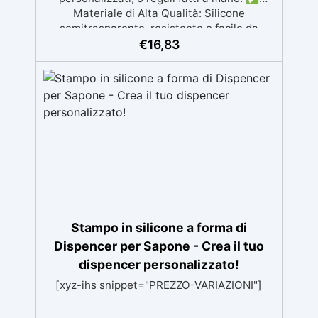
Materiale di Alta Qualità: Silicone
semitrasparente, resistente e facile da
usare, garantendo risultati eccellenti. ✅
€
16,83
Riutilizzabile e Facile da Pulire: Antiaderenti,
facili da lavare e pronti per essere usati più
volte. ✅ Resistenza a Temperature Estreme:
Supporta temperature da -40°C a +210°C,
ideale per diverse tecniche e materiali. ✅
Dimensioni Pratiche: Ogni stampo misura 9.0
x 8.0 cm, perfetto per creare piccole opere
d'arte personalizzate.
Stampo in silicone a forma di
Dispencer per Sapone - Crea il tuo
dispencer personalizzato!
[xyz-ihs snippet="PREZZO-VARIAZIONI"]