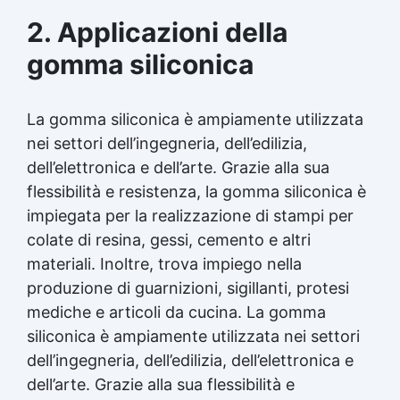
dettagliati Gomma siliconica dettagliata
2. Applicazioni della
Gomma siliconica per modelli precisi Gomma
siliconica per calchi precisi Gomma siliconica
gomma siliconica
per oggetti artistici Gomma siliconica per
dettagli Gomma siliconica per calchi artistici
Gomma siliconica per oggetti durevoli Gomma
La gomma siliconica è ampiamente utilizzata
siliconica per modelli Gomma siliconica ad alta
nei settori dell’ingegneria, dell’edilizia,
precisione Gomma siliconica per dettagli
durevoli Gomma siliconica per modellini Gomma
dell’elettronica e dell’arte. Grazie alla sua
siliconica per modelli resistenti See all articles
flessibilità e resistenza, la gomma siliconica è
→ Silicone e tempi di asciugatura 15 articles ▸
impiegata per la realizzazione di stampi per
Formine al silicone Calco silicone Silicone
colate di resina, gessi, cemento e altri
bicomponente Silicone per calchi Olio di
silicone In quanto tempo asciuga il silicone
materiali. Inoltre, trova impiego nella
trasparente Siliconi liquidi Silicone quanto
produzione di guarnizioni,
sigillanti
, protesi
tempo per asciugare Silicone tempo
mediche e articoli da cucina. La gomma
asciugatura Formine silicone In quanto tempo si
asciuga il silicone Olio di silicone spray a cosa
siliconica è ampiamente utilizzata nei settori
serve Silicone liquido trasparente Olio
dell’ingegneria, dell’edilizia, dell’elettronica e
siliconico Silicone olio See all articles →
dell’arte. Grazie alla sua flessibilità e
Gomma silicone per stampi 25 articles ▸