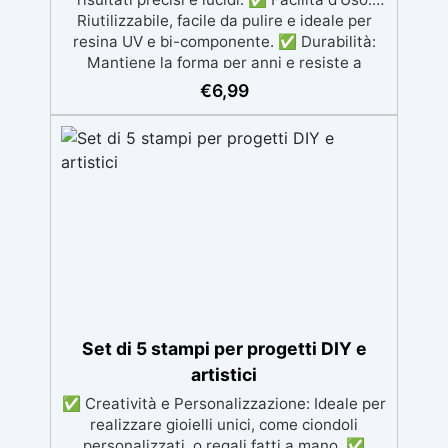
chimici
Riutilizzabile, facile da pulire e ideale per
resina UV e bi-componente. ✅ Durabilità:
Mantiene la forma per anni e resiste a
temperature da -40°C a +210°C. ✅
€
6,99
Dimensioni: Ogni goccia misura 28 x 20 mm,
perfetta per creare gioielli e decorazioni. ✅
Sicurezza e Qualità: Morbido, non tossico e
insapore, adatto a progetti creativi di lunga
durata.
Set di 5 stampi per progetti DIY e
artistici
✅ Creatività e Personalizzazione: Ideale per
realizzare gioielli unici, come ciondoli
personalizzati, o regali fatti a mano. ✅