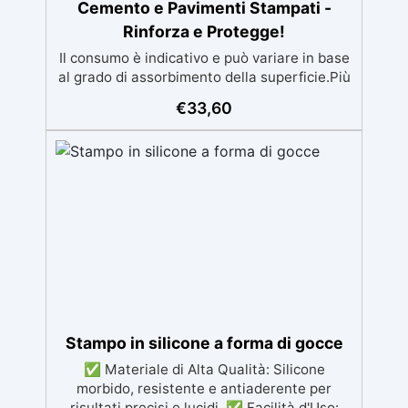
Cemento e Pavimenti Stampati -
Rinforza e Protegge!
Il consumo è indicativo e può variare in base
al grado di assorbimento della superficie.Più
la superficie è assorbente, maggiore sarà la
€
33,60
quantità di prodotto necessaria.Per un
risultato ottimale, consigliamo di acquistare
una quantità sufficiente per l’applicazione di
almeno due mani. ✅ Resina metacrilica
monocomponente per consolidare e
proteggere pavimenti in cemento e
calcestruzzo ✅ Penetrazione profonda
grazie alla bassa viscosità, aumentando
resistenza meccanica e chimica ✅ Finitura
lucida che ravviva il colore, protegge
dall'umidità, raggi UV e rende la superficie
antipolvere ✅ Facile applicazione con rullo,
Stampo in silicone a forma di gocce
asciugatura in meno di 12 ore per una
protezione rapida e duratura ✅ Ideale per
✅ Materiale di Alta Qualità: Silicone
garage, cortili, magazzini e piazzali,
morbido, resistente e antiaderente per
resistente a temperature estreme e agenti
risultati precisi e lucidi. ✅ Facilità d'Uso: