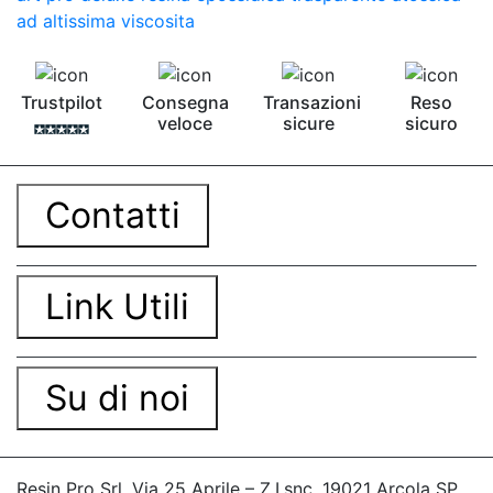
ad altissima viscosita
Trustpilot
Consegna
Transazioni
Reso
veloce
sicure
sicuro
Contatti
Link Utili
Su di noi
Resin Pro Srl, Via 25 Aprile – Z.I.snc, 19021 Arcola SP