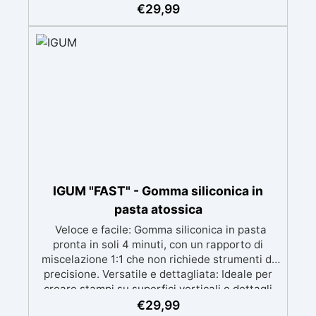
complessi con un risultato professionale.
€
29,99
Versatile: Compatibile con resina, gesso, cera,
metallo a basso punto di fusione, sapone e
cemento. Resistente e durevole: Consente oltre
50 tirature con materiali diversi, mantenendo
una durezza di 38 Shore A.
IGUM "FAST" - Gomma siliconica in
pasta atossica
Veloce e facile: Gomma siliconica in pasta
pronta in soli 4 minuti, con un rapporto di
miscelazione 1:1 che non richiede strumenti di
precisione. Versatile e dettagliata: Ideale per
creare stampi su superfici verticali e dettagli
intricati, compatibile con resine, gesso, cera,
€
29,99