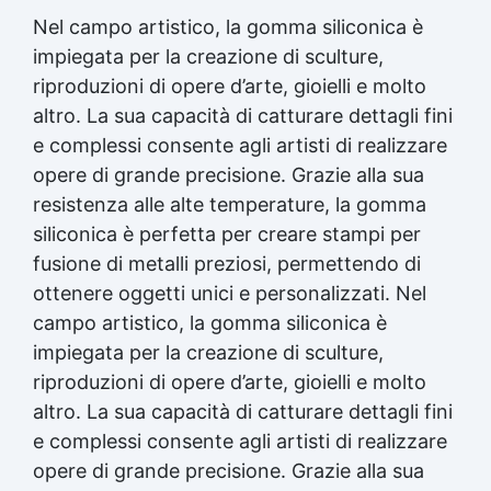
silicone In quanto tempo asciuga il silicone
Nel campo artistico, la gomma siliconica è
trasparente Siliconi liquidi Silicone quanto
impiegata per la creazione di sculture,
tempo per asciugare Silicone tempo
asciugatura Formine silicone In quanto tempo si
riproduzioni di opere d’arte, gioielli e molto
asciuga il silicone Olio di silicone spray a cosa
altro. La sua capacità di catturare dettagli fini
serve Silicone liquido trasparente Olio
e complessi consente agli artisti di realizzare
siliconico Silicone olio See all articles →
Gomma silicone per stampi 25 articles ▸
opere di grande precisione. Grazie alla sua
Gomma da stampi Gomma al silicone per stampi
resistenza alle alte temperature, la gomma
Gomma siliconica per stampi Gomma siliconica
siliconica è perfetta per creare stampi per
liquida per stampi Gomma siliconica fai da te
fusione di metalli preziosi, permettendo di
Gomma siliconica da colata Gomma liquida per
stampi Gomma siliconica per stampi durevoli
ottenere oggetti unici e personalizzati. Nel
Gomma siliconica per colata Gomma siliconica
campo artistico, la gomma siliconica è
per calchi Gomma siliconica colata Gomma
impiegata per la creazione di sculture,
siliconica per stampi 5 kg Gomma al silicone
Gomma silicone Gomme siliconiche Gomma
riproduzioni di opere d’arte, gioielli e molto
liquida trasparente Gomma per stampi Gomma
altro. La sua capacità di catturare dettagli fini
siliconica resistente Gomma siliconica per
e complessi consente agli artisti di realizzare
stampi complessi Gomma siliconica liquida
opere di grande precisione. Grazie alla sua
Gomma siliconica morbida Gomma colata