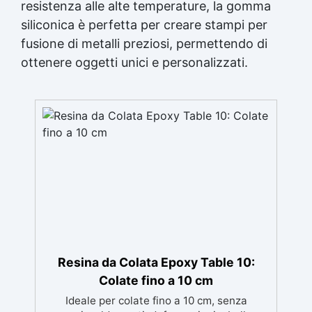
Gomma siliconica per calchi resistenti Gomma
resistenza alle alte temperature, la gomma
siliconica Gomma siliconica antiaderente See
siliconica è perfetta per creare stampi per
all articles →
fusione di metalli preziosi, permettendo di
ottenere oggetti unici e personalizzati.
Resina da Colata Epoxy Table 10:
Colate fino a 10 cm
Ideale per colate fino a 10 cm, senza