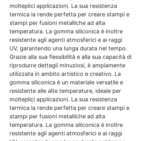
Silicone Molds 32 articles ▸ Silicone per stampi
molteplici applicazioni. La sua resistenza
fai da te Silicone per stampo Silicone per creare
termica la rende perfetta per creare stampi e
stampi Creare stampi silicone Silicone per
stampi in gesso Silicone liquido per stampi
stampi per fusioni metalliche ad alta
Silicone da stampo Silicone liquido stampi Fare
temperatura. La gomma siliconica è inoltre
uno stampo in silicone Come fare gli stampi in
resistente agli agenti atmosferici e ai raggi
silicone Creare uno stampo in silicone
Portachiavi in silicone Come fare stampi in
UV, garantendo una lunga durata nel tempo.
silicone Bicchieri in silicone Creare stampo in
Grazie alla sua flessibilità e alla sua capacità di
silicone Ricetta per stampi in silicone Come
riprodurre dettagli minuziosi, è ampiamente
fare un calco in silicone Come fare stampi in
utilizzata in ambito artistico e creativo. La
silicone 3d Silicone alimentare per stampi
Come fare uno stampo in silicone Come usare
gomma siliconica è un materiale versatile e
gli stampi in silicone Come mettere lo stoppino
resistente alle alte temperature, ideale per
negli stampi in silicone Come fare uno stampo
molteplici applicazioni. La sua resistenza
di silicone Come creare uno stampo in silicone
Cera di soia per stampi Siliconi per stampi
termica la rende perfetta per creare stampi e
Forma in silicone Forme di silicone Creare
stampi per fusioni metalliche ad alta
stampi in silicone Come creare stampi in
temperatura. La gomma siliconica è inoltre
silicone Silicone per stampi alimentari Bicchiere
resistente agli agenti atmosferici e ai raggi
silicone See all articles → Gomma siliconica per
dettagli 22 articles ▸ Gomma siliconica per