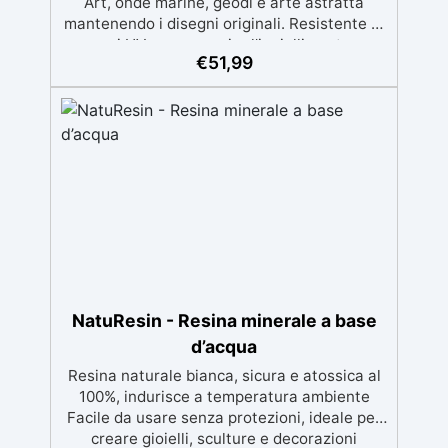
Art, onde marine, geodi e arte astratta
mantenendo i disegni originali. Resistente ai
raggi UV per prevenire l'ingiallimento e
€
51,99
mantenere le creazioni vibranti nel tempo.
Adatta a condizioni di alta umidità,
garantendo risultati sempre lucidi. Superficie
lucida, autolivellante, inodore e priva di
solventi, sicura dopo la catalisi. Ideale per
rivestimenti protettivi, pannelli artistici e
quadri trasformando ogni progetto in un
capolavoro.
NatuResin - Resina minerale a base
d’acqua
Resina naturale bianca, sicura e atossica al
100%, indurisce a temperatura ambiente
Facile da usare senza protezioni, ideale per
creare gioielli, sculture e decorazioni