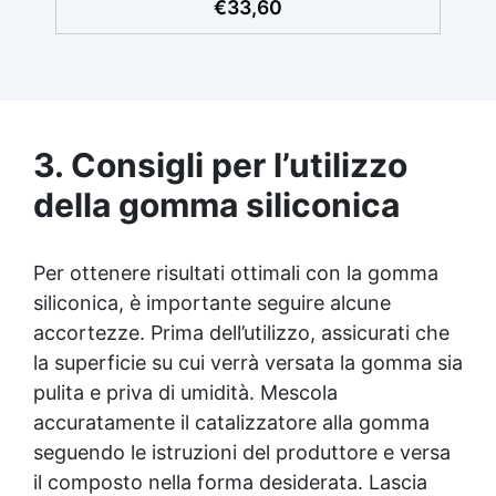
€
33,60
quantità di prodotto necessaria.Per un
risultato ottimale, consigliamo di acquistare
una quantità sufficiente per l’applicazione di
almeno due mani. ✅ Resina metacrilica
monocomponente per consolidare e
proteggere pavimenti in cemento e
3. Consigli per l’utilizzo
calcestruzzo ✅ Penetrazione profonda
grazie alla bassa viscosità, aumentando
della gomma siliconica
resistenza meccanica e chimica ✅ Finitura
lucida che ravviva il colore, protegge
dall'umidità, raggi UV e rende la superficie
Per ottenere risultati ottimali con la gomma
antipolvere ✅ Facile applicazione con rullo,
asciugatura in meno di 12 ore per una
siliconica, è importante seguire alcune
protezione rapida e duratura ✅ Ideale per
accortezze. Prima dell’utilizzo, assicurati che
garage, cortili, magazzini e piazzali,
la superficie su cui verrà versata la gomma sia
resistente a temperature estreme e agenti
chimici
pulita e priva di umidità. Mescola
accuratamente il catalizzatore alla gomma
seguendo le istruzioni del produttore e versa
il composto nella forma desiderata. Lascia