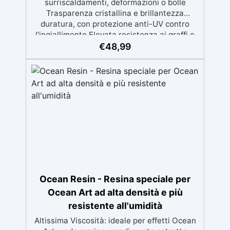
surriscaldamenti, deformazioni o bolle
Trasparenza cristallina e brillantezza
duratura, con protezione anti-UV contro
l’ingiallimento Elevata resistenza ai graffi e
bassa esotermia per risultati professionali
€
48,99
senza compromessi Facile da applicare,
grazie alla bassa viscosità e al lungo tempo
di lavorazione evita le micro-bolle Perfetta
per grandi tavoli, opere artistiche importanti
e progetti di grandi spessori con qualità
eccellente
Ocean Resin - Resina speciale per
Ocean Art ad alta densità e più
resistente all'umidità
Altissima Viscosità: ideale per effetti Ocean