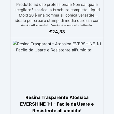
Prodotto ad uso professionale Non sai quale
scegliere? scarica la brochure completa Liquid
Mold 20 è una gomma siliconica versatile,
ideale per creare stampi di media durezza con
dettagli precisi. Perfetto per gioielleria,
sculture, oggetti artistici, prototipi, saponi,
€
24,33
cosmetici solidi, candele decorative e progetti
artigianali con dettagli complessi. Compatibile
con: resina epossidica, gesso, cera, poliuretano,
cemento e materiali compositi. ✔️ EQUILIBRIO
TRA FLESSIBILITÀ E STABILITÀ Durezza Shore
A 20±2, offre la giusta elasticità per facilitare la
rimozione dei pezzi dallo stampo senza
comprometterne la forma. ✔️ PROFESSIONALE
E DETTAGLIATO Parte A: viscosità di 26000
mPa.s, perfetta per modelli molto dettagliati.
✔️ UTILIZZI CONSIGLIATI Ideale per gioielleria,
sculture, oggetti artistici e prototipazione. ✔️
Resina Trasparente Atossica
TEMPI TECNICI Tempo di lavoro (WT): 60-80
EVERSHINE 1:1 - Facile da Usare e
minuti. Tempo di indurimento: 24 ore. Modalità
Resistente all'umidità!
d’uso per tutta la linea Liquid Mold