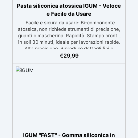
Pasta siliconica atossica IGUM - Veloce
e Facile da Usare
Facile e sicura da usare: Bi-componente
atossica, non richiede strumenti di precisione,
guanti o mascherina. Rapidità: Stampo pronto
in soli 30 minuti, ideale per lavorazioni rapide.
Alta precisione: Riproduce dettagli fini e
complessi con un risultato professionale.
€
29,99
Versatile: Compatibile con resina, gesso, cera,
metallo a basso punto di fusione, sapone e
cemento. Resistente e durevole: Consente oltre
50 tirature con materiali diversi, mantenendo
una durezza di 38 Shore A.
IGUM "FAST" - Gomma siliconica in