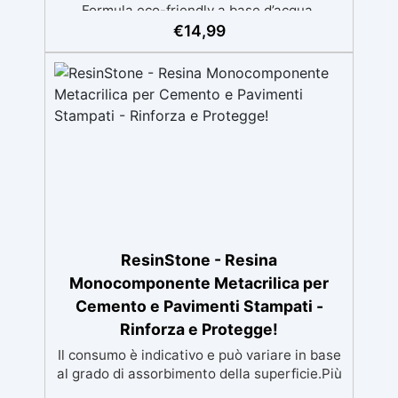
Formula eco-friendly a base d’acqua,
alternativa sicura alle resine tradizionali
€
14,99
Adatta anche ai bambini, perfetta per un
utilizzo in casa senza rischi Multiuso e
versatile, pronta in soli 30 minuti per
creazioni rapide e personalizzabili.
ResinStone - Resina
Monocomponente Metacrilica per
Cemento e Pavimenti Stampati -
Rinforza e Protegge!
Il consumo è indicativo e può variare in base
al grado di assorbimento della superficie.Più
la superficie è assorbente, maggiore sarà la