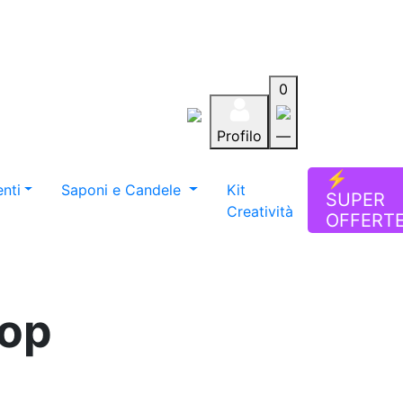
0
Profilo
—
Aiuto
Preferiti
Blog
⚡
nti
Saponi e Candele
Kit
SUPER
Creatività
OFFERT
hop