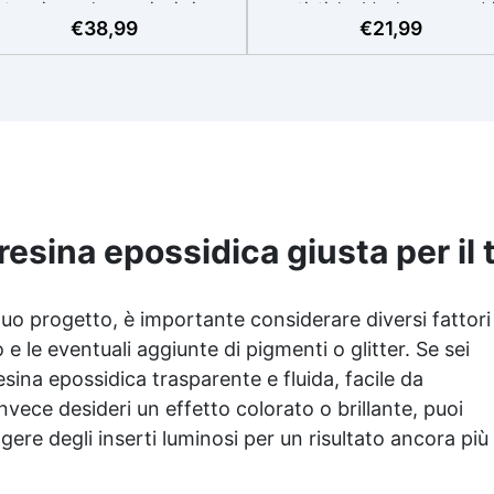
termia per lavorazioni sicure
artistiche Ideale per quadri
€
38,99
€
21,99
e senza surriscaldamenti.
rivestimenti, vassoi e anch
Resistente a graffi e
piccole creazioni artistiche
iallimento grazie ai filtri UV e
Facile da usare (rapporto 3
'alta qualità meccanica. Bassa
protetta dall’ingiallimento gr
iscosità per eliminare bolle
agli speciali filtri UV Formu
aria e ottenere finiture lisce.
densa : non cola via,
ura, atossica, BPA/VOC free e
mantenendo i design precisi
certificata per il contatto
puliti. Indurisce in 12-24h
prolungato con la pelle.
garantendo una superficie lu
e brillante
resina epossidica giusta per il
 tuo progetto, è importante considerare diversi fattori
e le eventuali aggiunte di pigmenti o glitter. Se sei
esina epossidica
trasparente e fluida, facile da
 invece desideri un effetto colorato o brillante, puoi
ere degli inserti luminosi per un risultato ancora più