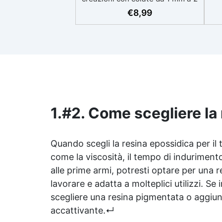
eso
cm Resistente ai graffi e ai raggi
€
8,99
UV, garantendo opere durature,
vibranti e senza ingiallimenti nel
ing
tempo Bassa viscosità e formula
all
anti-bolle per risultati
v
impeccabili, perfetti per colate di
d'
stampi e inglobamenti
Sic
Certificata Atossica post catalisi
per contatto con la pelle, BPA
free e VoC Free
1.
#2. Come scegliere la 
Quando scegli la
resina epossidica
per il
come la viscosità, il tempo di indurimento 
alle prime armi, potresti optare per una
r
lavorare e adatta a molteplici utilizzi. Se
scegliere una resina pigmentata o aggiung
accattivante.↵