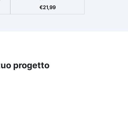
,
con multipli di questo kit (es: 2kg
€
21,99
e
= 4 kit da 500g) Ideale per
.
principianti: a prova di errore,
:2)
perfetta per chi inizia. Sempre
azie
lucida: garantisce una finitura
la
brillante e uniforme in ogni
condizione. Facilissima da usare:
 e
rapporto di miscelazione
intuitivo basta mescolare i 2
cida
componenti in parti uguali
 tuo progetto
Versatile e creativa: adatta per
colate, rivestimenti e colorabile
a piacere. Resistente :
lucentezza duratura e alta
resistenza a graffi e umidità.