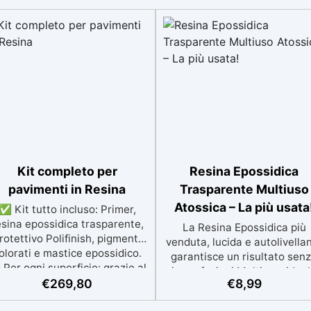
Kit completo per
Resina Epossidica
pavimenti in Resina
Trasparente Multiuso
Atossica – La più usata
✅ Kit tutto incluso: Primer,
esina epossidica trasparente,
La Resina Epossidica più
rotettivo Polifinish, pigmenti
venduta, lucida e autolivella
olorati e mastice epossidico.
garantisce un risultato sen
Per ogni superficie: grazie al
imperfezioni Multiuso: idea
rimer universale è applicabile
€
269,80
€
8,99
opere artistiche, tavoli e picc
a su calcestruzzo, piastrelle e
creazioni con colate da 1 mm