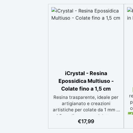
iCrystal - Resina
Epossidica Multiuso -
Colate fino a 1,5 cm
r
Resina trasparente, ideale per
p
artigianato e creazioni
c
artistiche per colate da 1 mm a
✅ 
1,5 cm di spessore. Adatta a
p
€
17,99
Tutti grazie al facile rapporto di
si
miscelazione 2:1, garantisce un