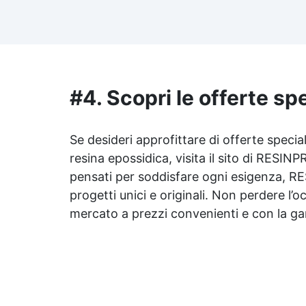
risultato senza imperfezioni
Bassa viscosità per colate
ap
senza bolle, compatibile con
i
legno, silicone, vetro, metallo e
altri materiali. Certificata post-
catalisi atossica e sicura per il
contatto con la pelle, Bpa Free
#4. Scopri le offerte sp
Ri
e senza Solventi (Voc Free)
Superficie lucida, autolivellante
ra
e con filtri UV anti-ingiallimento
Se desideri approfittare di offerte specia
per una finitura durevole e
resina epossidica
, visita il sito di RESI
Pe
brillante.
pensati per soddisfare ogni esigenza, RES
10
progetti unici e originali. Non perdere l’
mercato a prezzi convenienti e con la ga