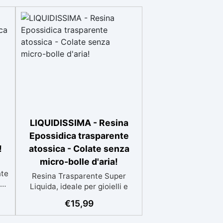
LIQUIDISSIMA - Resina
Epossidica trasparente
!
atossica - Colate senza
micro-bolle d'aria!
nte
Resina Trasparente Super
za
Liquida, ideale per gioielli e
le
decorazioni senza alcuna bolla
€
15,99
ole
Tempi di lavorabilità prolungati,
 a
perfetti per eliminare tutte le