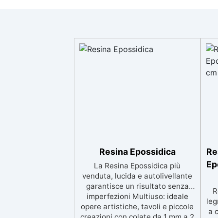
Resina Epossidica
Re
Ep
La Resina Epossidica più
venduta, lucida e autolivellante
garantisce un risultato senza
R
imperfezioni Multiuso: ideale
leg
opere artistiche, tavoli e piccole
a 
creazioni con colate da 1 mm a 2