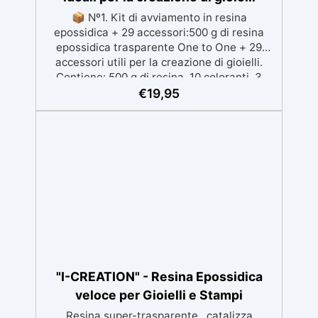
📦 Nº1. Kit di avviamento in resina
epossidica + 29 accessori:500 g di resina
epossidica trasparente One to One + 29
accessori utili per la creazione di gioielli.
Contiene: 500 g di resina, 10 coloranti, 3
pigmenti, contagocce, bastoncini per
€
19,95
miscelare, guanti e bicchieri. 📦 Nº2. Kit di
avviamento in resina epossidica + 100
accessori:500 g di resina epossidica
trasparente One to One + 100 accessori utili
per la creazione di gioielli. Contiene: 500 g di
resina, 12 additivi decorativi, fiori secchi,
stampo in silicone per lettere, portachiavi,
punte per minitrapano, oltre 100 pezzi.
"I-CREATION" - Resina Epossidica
veloce per Gioielli e Stampi
Resina super-trasparente , catalizza