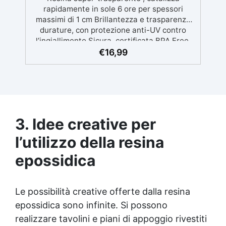
rapidamente in sole 6 ore per spessori
massimi di 1 cm Brillantezza e trasparenza
durature, con protezione anti-UV contro
l’ingiallimento Sicura, certificata BPA Free,
senza solventi e inodore, prodotta al 100% in
€
16,99
Italia Facile da usare (rapporto 2:1) e
lavorare, con bassa viscosità per ridurre le
bolle Ideale per gioielli, piccole colate,
decorazioni e prototipazione rapida.
3. Idee creative per
l’utilizzo della
resina
epossidica
Le possibilità creative offerte dalla
resina
epossidica
sono infinite. Si possono
realizzare tavolini e piani di appoggio rivestiti