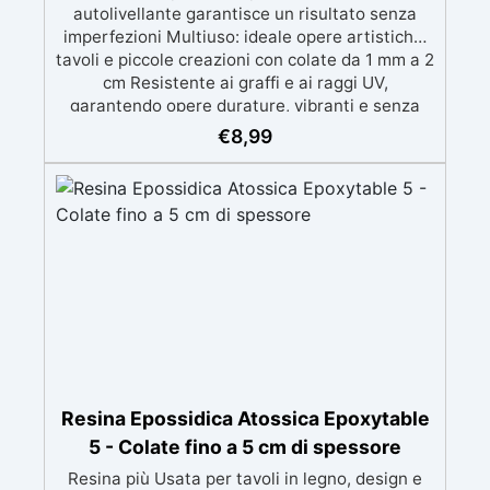
autolivellante garantisce un risultato senza
imperfezioni Multiuso: ideale opere artistiche,
tavoli e piccole creazioni con colate da 1 mm a 2
cm Resistente ai graffi e ai raggi UV,
garantendo opere durature, vibranti e senza
ingiallimenti nel tempo Bassa viscosità e
€
8,99
formula anti-bolle per risultati impeccabili,
perfetti per colate di stampi e inglobamenti
Certificata Atossica post catalisi per contatto
con la pelle, BPA free e VoC Free
Resina Epossidica Atossica Epoxytable
5 - Colate fino a 5 cm di spessore
Resina più Usata per tavoli in legno, design e