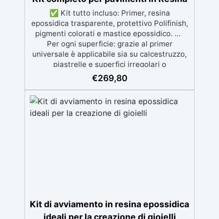
✅ Kit tutto incluso: Primer, resina
epossidica trasparente, protettivo Polifinish,
pigmenti colorati e mastice epossidico. ✅
Per ogni superficie: grazie al primer
universale è applicabile sia su calcestruzzo,
piastrelle e superfici irregolari o
danneggiate. ✅ Facile da applicare: Video
€
269,80
Guida completa inclusa, 3 semplici passaggi,
dalla preparazione della superficie alla
finitura protettiva antigraffio. ✅ Risultati
professionali: Sistema autolivellante,
resistente ai raggi UV, duraturo e con finitura
lucida o satinata. ✅ Personalizzabile:
Disponibile in kit per metrature da 2m² a
100m², con una vasta gamma di pigmenti
selezionabili.
Kit di avviamento in resina epossidica
ideali per la creazione di gioielli