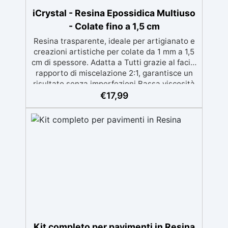
iCrystal - Resina Epossidica Multiuso
- Colate fino a 1,5 cm
Resina trasparente, ideale per artigianato e
creazioni artistiche per colate da 1 mm a 1,5
cm di spessore. Adatta a Tutti grazie al facile
rapporto di miscelazione 2:1, garantisce un
risultato senza imperfezioni Bassa viscosità
per colate senza bolle, compatibile con
€
17,99
legno, silicone, vetro, metallo e altri
materiali. Certificata post-catalisi atossica e
sicura per il contatto con la pelle, Bpa Free e
senza Solventi (Voc Free) Superficie lucida,
autolivellante e con filtri UV anti-
ingiallimento per una finitura durevole e
brillante.
Kit completo per pavimenti in Resina