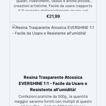
quadri, rivestimenti, vassoi e anche piccole
creazioni artistiche. Facile da usare (rapporto
3:2) protetta dall’ingiallimento grazie agli
speciali filtri UV Formula densa : non cola via,
€
21,99
mantenendo i design precisi e puliti. Indurisce
in 12-24h garantendo una superficie lucida e
brillante
Resina Trasparente Atossica
EVERSHINE 1:1 - Facile da Usare e
Resistente all'umidità!
Confezioni pratiche da 500g , le quantità
maggior saranno forniti con multipli di questo