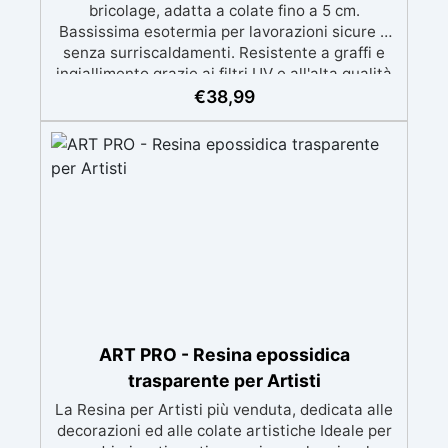
bricolage, adatta a colate fino a 5 cm.
Bassissima esotermia per lavorazioni sicure e
senza surriscaldamenti. Resistente a graffi e
ingiallimento grazie ai filtri UV e all'alta qualità
meccanica. Bassa viscosità per eliminare bolle
€
38,99
d'aria e ottenere finiture lisce. Sicura, atossica,
BPA/VOC free e certificata per il contatto
prolungato con la pelle.
ART PRO - Resina epossidica
trasparente per Artisti
La Resina per Artisti più venduta, dedicata alle
decorazioni ed alle colate artistiche Ideale per