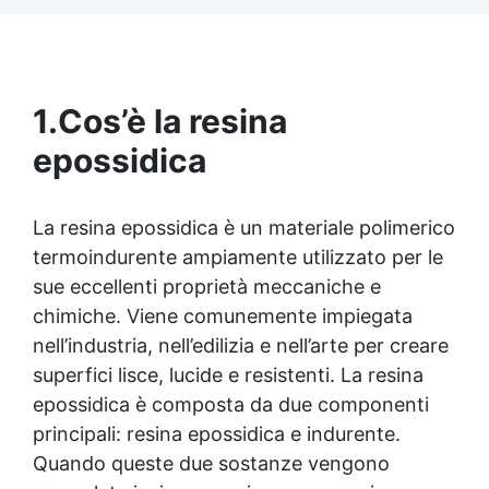
parti uguali Versatile e creativa: adatta per
colate, rivestimenti e colorabile a piacere.
Resistente : lucentezza duratura e alta
resistenza a graffi e umidità.
1.
Cos’è la resina
epossidica
La
resina epossidica
è un materiale polimerico
termoindurente ampiamente utilizzato per le
sue eccellenti proprietà meccaniche e
chimiche. Viene comunemente impiegata
nell’industria, nell’edilizia e nell’arte per creare
superfici lisce, lucide e resistenti. La
resina
epossidica
è composta da due componenti
principali:
resina epossidica
e indurente.
Quando queste due sostanze vengono