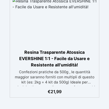
brillante
Resina Trasparente Atossica
EVERSHINE 1:1 - Facile da Usare e
Resistente all'umidità!
Confezioni pratiche da 500g , le quantità
maggior saranno forniti con multipli di questo
kit (es: 2kg = 4 kit da 500g) Ideale per
principianti: a prova di errore, perfetta per chi
€
21,99
inizia. Sempre lucida: garantisce una finitura
brillante e uniforme in ogni condizione.
Facilissima da usare: rapporto di miscelazione
intuitivo basta mescolare i 2 componenti in