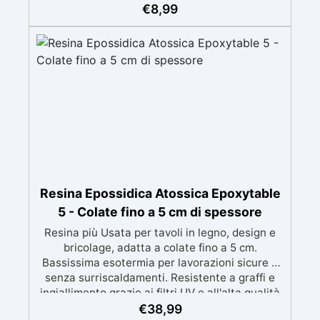
ingiallimenti nel tempo Bassa viscosità e
€
8,99
formula anti-bolle per risultati impeccabili,
perfetti per colate di stampi e inglobamenti
Certificata Atossica post catalisi per contatto
con la pelle, BPA free e VoC Free
Resina Epossidica Atossica Epoxytable
5 - Colate fino a 5 cm di spessore
Resina più Usata per tavoli in legno, design e
bricolage, adatta a colate fino a 5 cm.
Bassissima esotermia per lavorazioni sicure e
senza surriscaldamenti. Resistente a graffi e
ingiallimento grazie ai filtri UV e all'alta qualità
meccanica. Bassa viscosità per eliminare bolle
€
38,99