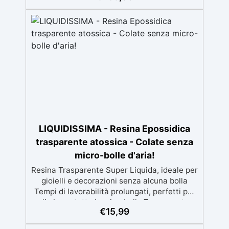
Guida completa inclusa, 3 semplici passaggi,
dalla preparazione della superficie alla
finitura protettiva antigraffio. ✅ Risultati
professionali: Sistema autolivellante,
resistente ai raggi UV, duraturo e con finitura
lucida o satinata. ✅ Personalizzabile:
Disponibile in kit per metrature da 2m² a
100m², con una vasta gamma di pigmenti
selezionabili.
LIQUIDISSIMA - Resina Epossidica
trasparente atossica - Colate senza
micro-bolle d'aria!
Resina Trasparente Super Liquida, ideale per
gioielli e decorazioni senza alcuna bolla
Tempi di lavorabilità prolungati, perfetti per
eliminare tutte le microbolle Trasparente,
€
15,99
resistente all'ingiallimento per colate da
2mm fino a 2 cm, minimizzando le bolle d'aria