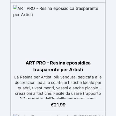
d'aria e ottenere finiture lisce. Sicura, atossica,
BPA/VOC free e certificata per il contatto
prolungato con la pelle.
ART PRO - Resina epossidica
trasparente per Artisti
La Resina per Artisti più venduta, dedicata alle
decorazioni ed alle colate artistiche Ideale per
quadri, rivestimenti, vassoi e anche piccole
creazioni artistiche. Facile da usare (rapporto
3:2) protetta dall’ingiallimento grazie agli
speciali filtri UV Formula densa : non cola via,
€
21,99
mantenendo i design precisi e puliti. Indurisce
in 12-24h garantendo una superficie lucida e