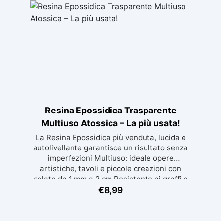
per risultati impeccabili. Compatibile con
coloranti in pasta o polvere, permettendo
personalizzazioni uniche Sicura, BPA Free,
inodore e certificata atossica post-catalisi,
perfetta per creazioni destinate al contatto
diretto con la pelle.
Resina Epossidica Trasparente
Multiuso Atossica – La più usata!
La Resina Epossidica più venduta, lucida e
autolivellante garantisce un risultato senza
imperfezioni Multiuso: ideale opere
artistiche, tavoli e piccole creazioni con
colate da 1 mm a 2 cm Resistente ai graffi e
ai raggi UV, garantendo opere durature,
€
8,99
vibranti e senza ingiallimenti nel tempo
Bassa viscosità e formula anti-bolle per
risultati impeccabili, perfetti per colate di