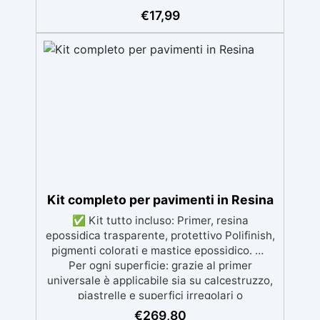
per colate senza bolle, compatibile con
€
17,99
legno, silicone, vetro, metallo e altri
materiali. Certificata post-catalisi atossica e
sicura per il contatto con la pelle, Bpa Free e
senza Solventi (Voc Free) Superficie lucida,
autolivellante e con filtri UV anti-
ingiallimento per una finitura durevole e
brillante.
Kit completo per pavimenti in Resina
✅ Kit tutto incluso: Primer, resina
epossidica trasparente, protettivo Polifinish,
pigmenti colorati e mastice epossidico. ✅
Per ogni superficie: grazie al primer
universale è applicabile sia su calcestruzzo,
piastrelle e superfici irregolari o
danneggiate. ✅ Facile da applicare: Video
€
269,80