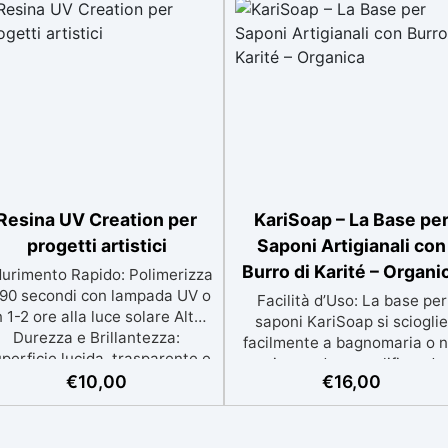
Resina UV Creation per
KariSoap – La Base pe
progetti artistici
Saponi Artigianali con
Burro di Karité – Organi
durimento Rapido: Polimerizza
 90 secondi con lampada UV o
Facilità d’Uso: La base per
n 1-2 ore alla luce solare Alta
saponi KariSoap si scioglie
Durezza e Brillantezza:
facilmente a bagnomaria o n
perficie lucida, trasparente e
microonde, semplificando
esistente Facilità di Utilizzo:
€
10,00
€
16,00
notevolmente il processo d
ssun catalizzatore richiesto,
creazione dei saponi. Super
applicala e indurisce subito
Sicuro: Realizzata con
ersatilità: Ideale per gioielli,
ingredienti naturali e sicuri