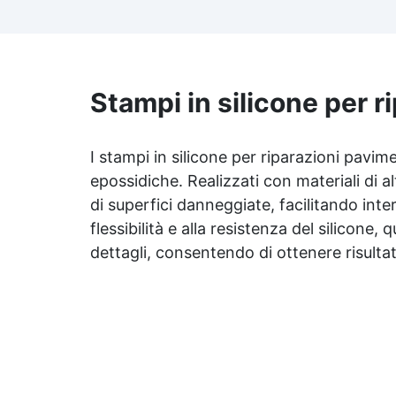
danneggiate. ✅ Facile da
applicare: Video Guida completa
p
inclusa, 3 semplici passaggi,
dalla preparazione della
a
superficie alla finitura
Stampi in silicone per r
protettiva antigraffio. ✅
Risultati professionali: Sistema
autolivellante, resistente ai
I stampi in silicone per riparazioni pavim
raggi UV, duraturo e con finitura
epossidiche. Realizzati con materiali di a
lucida o satinata. ✅
Personalizzabile: Disponibile in
di superfici danneggiate, facilitando inter
kit per metrature da 2m² a
flessibilità e alla resistenza del silicone
100m², con una vasta gamma di
dettagli, consentendo di ottenere risultat
pigmenti selezionabili.