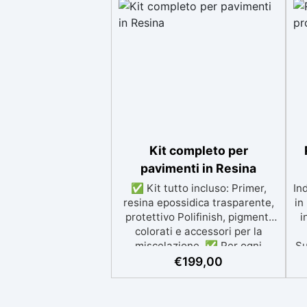
Kit completo per
pavimenti in Resina
✅ Kit tutto incluso: Primer,
In
resina epossidica trasparente,
in
protettivo Polifinish, pigmenti
i
colorati e accessori per la
miscelazione. ✅ Per ogni
Su
superficie: grazie al primer
r
€
199,00
universale è applicabile sia su
Ne
calcestruzzo, piastrelle e
superfici irregolari o
V