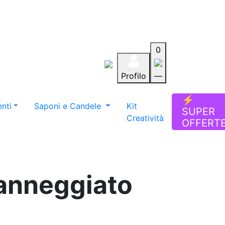
0
Profilo
—
Aiuto
Preferiti
Blog
⚡
nti
Saponi e Candele
Kit
SUPER
Creatività
OFFERT
danneggiato