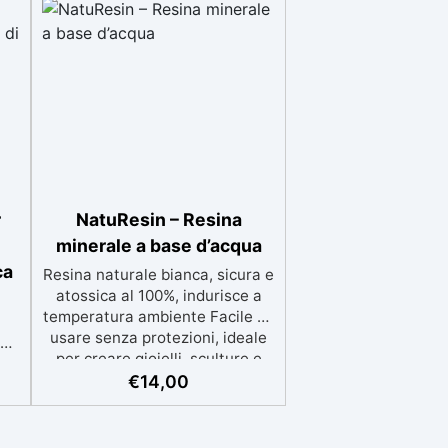
r
NatuResin – Resina
minerale a base d’acqua
ca
Resina naturale bianca, sicura e
atossica al 100%, indurisce a
temperatura ambiente Facile da
usare senza protezioni, ideale
el
per creare gioielli, sculture e
decorazioni Formula eco-
€
14,00
i
friendly a base d’acqua,
alternativa sicura alle resine
tradizionali Adatta anche ai
,