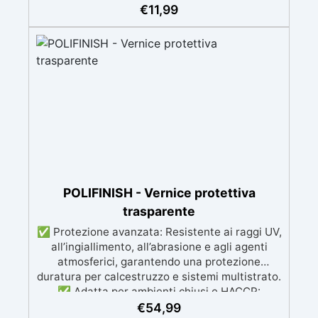
decorazioni. ✅ Resistenza alle Temperature:
€
11,99
Utilizzabile da -60°C a +230°C, per progetti in
resina e altri materiali. ✅ Facilità di Estrazione
e Manutenzione: Superficie liscia che permette
una facile estrazione e pulizia senza
danneggiare le creazioni. ✅ Versatilità: Adatto
per una vasta gamma di progetti, dai gioielli agli
elementi decorativi per la casa o l'ufficio.
POLIFINISH - Vernice protettiva
trasparente
✅ Protezione avanzata: Resistente ai raggi UV,
all’ingiallimento, all’abrasione e agli agenti
atmosferici, garantendo una protezione
duratura per calcestruzzo e sistemi multistrato.
✅ Adatta per ambienti chiusi e HACCP:
Formulazione inodore, ideale per spazi chiusi e
€
54,99