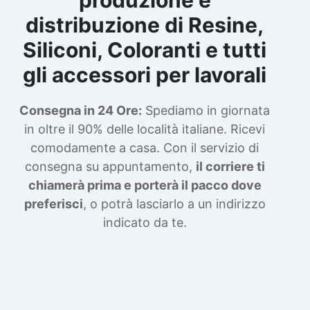
siliconica per stampi 5 kg Gomma al silicone
siliconica per colata Gomma siliconica per
distribuzione di Resine,
Gomma silicone Gomme siliconiche Gomma
calchi Gomma siliconica colata Gomma
siliconica per stampi 5 kg Gomma al silicone
liquida trasparente Gomma per stampi
Siliconi, Coloranti e tutti
Gomma silicone Gomme siliconiche Gomma
Gomma siliconica resistente Gomma
gli accessori per lavorali
siliconica per stampi complessi Gomma
liquida trasparente Gomma per stampi
siliconica liquida Gomma siliconica morbida
Gomma siliconica resistente Gomma
Gomma colata Gomma siliconica per calchi
siliconica per stampi complessi Gomma
Consegna in 24 Ore:
Spediamo in giornata
siliconica liquida Gomma siliconica morbida
resistenti Gomma siliconica Gomma
in oltre il 90% delle località italiane. Ricevi
Gomma colata Gomma siliconica per calchi
siliconica antiaderente See all articles →
resistenti Gomma siliconica Gomma
comodamente a casa. Con il servizio di
siliconica antiaderente See all articles →
consegna su appuntamento,
il corriere ti
chiamerà prima e porterà il pacco dove
preferisci
, o potrà lasciarlo a un indirizzo
indicato da te.