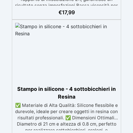
risultato senza imperfezioni Bassa viscosità per
colate senza bolle, compatibile con legno,
€
17,99
silicone, vetro, metallo e altri materiali.
Certificata post-catalisi atossica e sicura per il
contatto con la pelle, Bpa Free e senza Solventi
(Voc Free) Superficie lucida, autolivellante e
con filtri UV anti-ingiallimento per una finitura
durevole e brillante.
Stampo in silicone - 4 sottobicchieri in
Resina
✅ Materiale di Alta Qualità: Silicone flessibile e
durevole, ideale per creare oggetti in resina con
risultati professionali. ✅ Dimensioni Ottimali:
Diametro di 21 cm e altezza di 0.8 cm, perfetto
per realizzare sottobicchieri, orologi, e