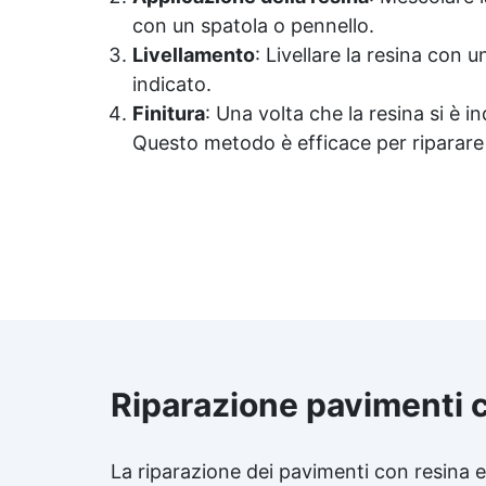
bri
applicazione con rullo,
con un spatola o pennello.
p
asciugatura in meno di 12 ore
Livellamento
: Livellare la resina con 
per una protezione rapida e
ric
duratura ✅ Ideale per garage,
indicato.
di 
cortili, magazzini e piazzali,
Finitura
: Una volta che la resina si è 
resistente a temperature
Questo metodo è efficace per riparare
estreme e agenti chimici
tot
0
co
Co
S
in
de
Riparazione pavimenti 
La riparazione dei pavimenti con resina e