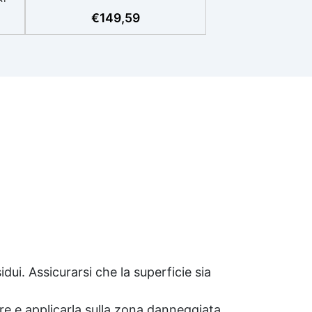
al
ile
€
149,59
e e
eta
i,
tiva
i
tura
 in
a
 di
ui. Assicurarsi che la superficie sia
ore e applicarla sulla zona danneggiata