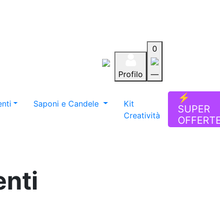
0
Profilo
—
Aiuto
Preferiti
Blog
⚡
nti
Saponi e Candele
Kit
SUPER
Creatività
OFFERT
nti