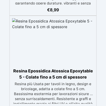
garantendo opere durature, vibranti e senza
ingiallimenti nel tempo Bassa viscosità e
€
8,99
formula anti-bolle per risultati impeccabili,
perfetti per colate di stampi e inglobamenti
Certificata Atossica post catalisi per contatto
con la pelle, BPA free e VoC Free
Resina Epossidica Atossica Epoxytable
5 - Colate fino a 5 cm di spessore
Resina più Usata per tavoli in legno, design e
bricolage, adatta a colate fino a 5 cm.
Bassissima esotermia per lavorazioni sicure e
senza surriscaldamenti. Resistente a graffi e
ingiallimento grazie ai filtri UV e all'alta qualità