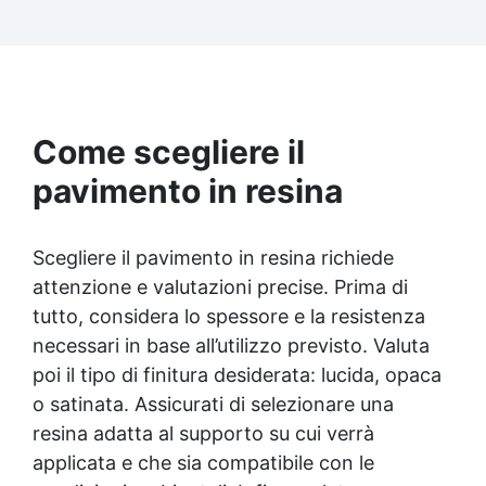
Facilissima da usare: rapporto di miscelazione
intuitivo basta mescolare i 2 componenti in
parti uguali Versatile e creativa: adatta per
colate, rivestimenti e colorabile a piacere.
Resistente : lucentezza duratura e alta
resistenza a graffi e umidità.
Come scegliere il
pavimento in resina
Scegliere il pavimento in resina richiede
attenzione e valutazioni precise. Prima di
tutto, considera lo spessore e la resistenza
necessari in base all’utilizzo previsto. Valuta
poi il tipo di finitura desiderata: lucida, opaca
o satinata. Assicurati di selezionare una
resina adatta al supporto su cui verrà
applicata e che sia compatibile con le