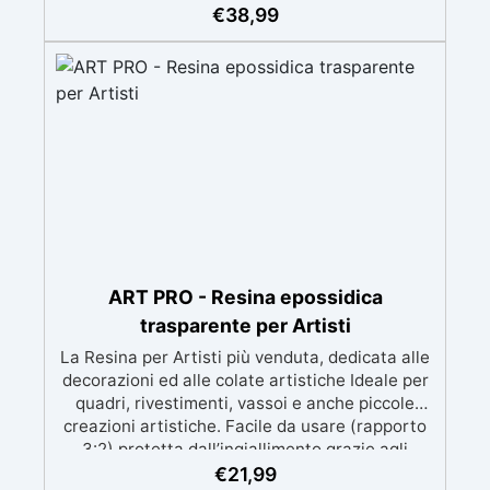
meccanica. Bassa viscosità per eliminare bolle
€
38,99
d'aria e ottenere finiture lisce. Sicura, atossica,
BPA/VOC free e certificata per il contatto
prolungato con la pelle.
ART PRO - Resina epossidica
trasparente per Artisti
La Resina per Artisti più venduta, dedicata alle
decorazioni ed alle colate artistiche Ideale per
quadri, rivestimenti, vassoi e anche piccole
creazioni artistiche. Facile da usare (rapporto
3:2) protetta dall’ingiallimento grazie agli
speciali filtri UV Formula densa : non cola via,
€
21,99