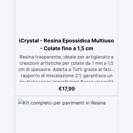
iCrystal - Resina Epossidica Multiuso
- Colate fino a 1,5 cm
Resina trasparente, ideale per artigianato e
creazioni artistiche per colate da 1 mm a 1,5
cm di spessore. Adatta a Tutti grazie al facile
rapporto di miscelazione 2:1, garantisce un
risultato senza imperfezioni Bassa viscosità
per colate senza bolle, compatibile con
€
17,99
legno, silicone, vetro, metallo e altri
materiali. Certificata post-catalisi atossica e
sicura per il contatto con la pelle, Bpa Free e
senza Solventi (Voc Free) Superficie lucida,
autolivellante e con filtri UV anti-
ingiallimento per una finitura durevole e
brillante.