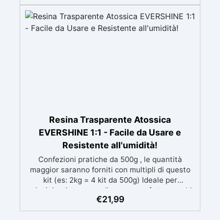
mantenendo i design precisi e puliti. Indurisce
in 12-24h garantendo una superficie lucida e
brillante
Resina Trasparente Atossica
EVERSHINE 1:1 - Facile da Usare e
Resistente all'umidità!
Confezioni pratiche da 500g , le quantità
maggior saranno forniti con multipli di questo
kit (es: 2kg = 4 kit da 500g) Ideale per
principianti: a prova di errore, perfetta per chi
€
21,99
inizia. Sempre lucida: garantisce una finitura
brillante e uniforme in ogni condizione.