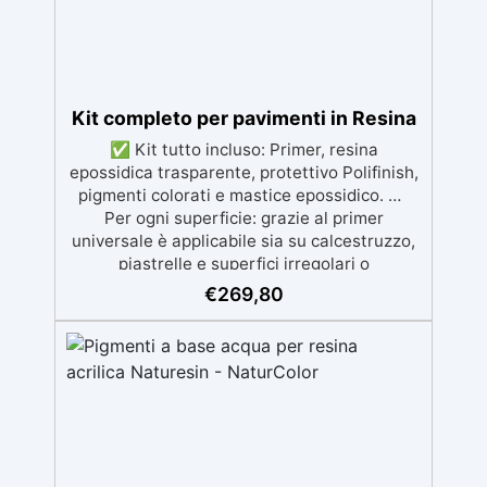
Kit completo per pavimenti in Resina
✅ Kit tutto incluso: Primer, resina
epossidica trasparente, protettivo Polifinish,
pigmenti colorati e mastice epossidico. ✅
Per ogni superficie: grazie al primer
universale è applicabile sia su calcestruzzo,
piastrelle e superfici irregolari o
danneggiate. ✅ Facile da applicare: Video
€
269,80
Guida completa inclusa, 3 semplici passaggi,
dalla preparazione della superficie alla
finitura protettiva antigraffio. ✅ Risultati
professionali: Sistema autolivellante,
resistente ai raggi UV, duraturo e con finitura
lucida o satinata. ✅ Personalizzabile:
Disponibile in kit per metrature da 2m² a
100m², con una vasta gamma di pigmenti