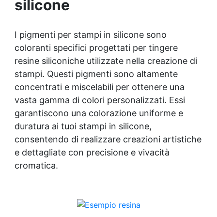
silicone
KariSoap assicura che il sapone mantenga la
sua bellezza nel tempo, senza deteriorarsi.
Creatività Illimitata: Disponibile in due
versioni – Bianca e Trasparente – KariSoap
I pigmenti per stampi in silicone sono
può essere facilmente colorata con i
coloranti specifici progettati per tingere
coloranti ColorSoap, permettendoti di creare
resine siliconiche utilizzate nella creazione di
saponi dal design unico e personalizzato.
stampi. Questi pigmenti sono altamente
concentrati e miscelabili per ottenere una
vasta gamma di colori personalizzati. Essi
garantiscono una colorazione uniforme e
duratura ai tuoi stampi in silicone,
consentendo di realizzare
creazioni artistiche
e dettagliate con precisione e vivacità
cromatica.