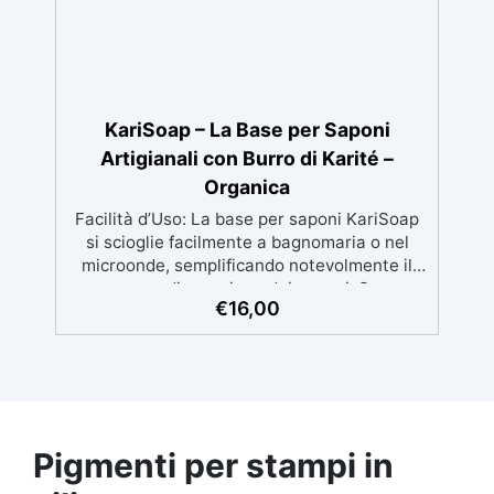
KariSoap – La Base per Saponi
Artigianali con Burro di Karité –
Organica
Facilità d’Uso: La base per saponi KariSoap
si scioglie facilmente a bagnomaria o nel
microonde, semplificando notevolmente il
processo di creazione dei saponi. Super
€
16,00
Sicuro: Realizzata con ingredienti naturali e
sicuri, KariSoap è un prodotto organico che
garantisce un sapone delicato sulla pelle e
privo di sostanze nocive. Benefici del Burro
di Karité: Ricca di burro di karité, nota per le
sue proprietà nutrienti, idratanti e protettive,
ideale per una pelle morbida e ben curata.
Pigmenti per stampi in
Ideale per Saponi Decorativi: La formula di