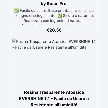
by Resin Pro
✅ Facile da usare: Base pronta all'uso, senza
bisogno di scioglimento. ✅ Sicura e naturale:
Realizzata con ingredienti naturali,
dermatologicamente testata e priva di
€
20,56
sostanze nocive. ✅ Versatile e creativa: Crea
saponi personalizzati, decorativi e unici in pochi
minuti. ✅ Adatta a regali e decorazioni:
Perfetta per realizzare saponi personalizzati e
regali fatti a mano. ✅ Completamente
personalizzabile: Aggiungi pigmenti e fragranze
per creare saponi unici secondo il tuo gusto.
Resina Trasparente Atossica
EVERSHINE 1:1 - Facile da Usare e
Resistente all'umidità!