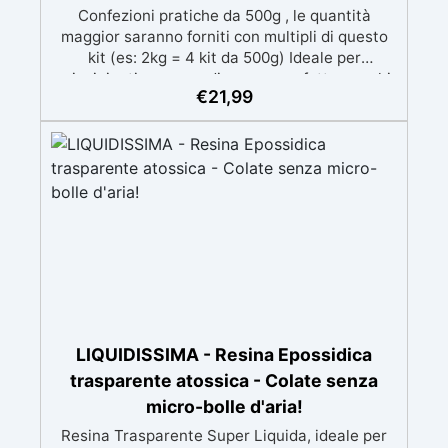
Confezioni pratiche da 500g , le quantità
maggior saranno forniti con multipli di questo
kit (es: 2kg = 4 kit da 500g) Ideale per
principianti: a prova di errore, perfetta per chi
€
21,99
inizia. Sempre lucida: garantisce una finitura
brillante e uniforme in ogni condizione.
Facilissima da usare: rapporto di miscelazione
intuitivo basta mescolare i 2 componenti in
parti uguali Versatile e creativa: adatta per
colate, rivestimenti e colorabile a piacere.
Resistente : lucentezza duratura e alta
resistenza a graffi e umidità.
LIQUIDISSIMA - Resina Epossidica
trasparente atossica - Colate senza
micro-bolle d'aria!
Resina Trasparente Super Liquida, ideale per