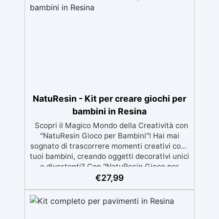
NatuResin - Kit per creare giochi per
bambini in Resina
Scopri il Magico Mondo della Creatività con
"NatuResin Gioco per Bambini"! Hai mai
sognato di trascorrere momenti creativi con i
tuoi bambini, creando oggetti decorativi unici
e divertenti? Con "NatuResin Gioco per
Bambini", puoi realizzare questo sogno e
€
27,99
molto di più! Questo set di resina certificata
è pensato per permettere ai bambini di
creare giocattoli in ceramica a forma di
animali, farfalle, e molto altro, in totale