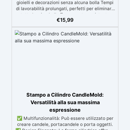
gioielli e decorazioni senza alcuna bolla Tempi
di lavorabilità prolungati, perfetti per eliminare
tutte le microbolle Trasparente, resistente
€
15,99
all'ingiallimento per colate da 2mm fino a 2 cm,
minimizzando le bolle d'aria per risultati
impeccabili. Compatibile con coloranti in pasta
o polvere, permettendo personalizzazioni
uniche Sicura, BPA Free, inodore e certificata
atossica post-catalisi, perfetta per creazioni
destinate al contatto diretto con la pelle.
Stampo a Cilindro CandleMold:
Versatilità alla sua massima
espressione
✅ Multifunzionalità: Può essere utilizzato per
creare candele, portacandele o porta oggetti.