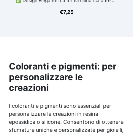
✅ Design Elegante: La forma cilindrica offre un
aspetto sofisticato che si adatta a qualsiasi
€
7,25
arredamento. ✅ Flessibilità Creativa: Perfetto
per candele, resine, saponi e altri progetti
artigianali. ✅ Dimensioni Ottimali: Stampi con
dimensioni ideali per creazioni eleganti e
funzionali. ✅ Facile da Usare: Semplice da
utilizzare per una varietà di materiali e progetti,
con possibilità di personalizzare con coloranti e
decorazioni.
Coloranti e pigmenti: per
personalizzare le
creazioni
I coloranti e pigmenti sono essenziali per
personalizzare le creazioni in resina
epossidica o silicone. Consentono di ottenere
sfumature uniche e personalizzate per gioielli,