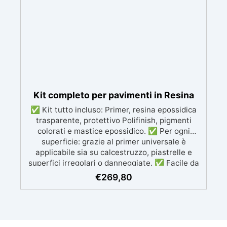
costosi lavori di ripristino, in appena 24h ✅
Versatile e personalizzabile: adatto a cemento,
calcestruzzo, vecchie pavimentazioni e terra
battuta (previa consulenza). ✅ Resine
resistenti nel tempo: le resine ad alta
tecnologia garantiscono resistenza all'usura e
stabilità del colore negli anni
Kit completo per pavimenti in Resina
✅ Kit tutto incluso: Primer, resina epossidica
trasparente, protettivo Polifinish, pigmenti
colorati e mastice epossidico. ✅ Per ogni
superficie: grazie al primer universale è
applicabile sia su calcestruzzo, piastrelle e
superfici irregolari o danneggiate. ✅ Facile da
applicare: Video Guida completa inclusa, 3
€
269,80
semplici passaggi, dalla preparazione della
superficie alla finitura protettiva antigraffio. ✅
Risultati professionali: Sistema autolivellante,
resistente ai raggi UV, duraturo e con finitura
lucida o satinata. ✅ Personalizzabile: