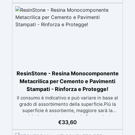
ideale per inglobamenti profondi e limpidi. ✅
Facile anche per principianti – Istruzioni
dettagliate passo-passo e tecnica guidata per
risultati sicuri. ✅ Creazioni personalizzabili –
Possibilità di arricchire con colori, glitter o
piccoli oggetti decorativi.
ResinStone - Resina Monocomponente
Metacrilica per Cemento e Pavimenti
Stampati - Rinforza e Protegge!
Il consumo è indicativo e può variare in base al
grado di assorbimento della superficie.Più la
superficie è assorbente, maggiore sarà la
quantità di prodotto necessaria.Per un risultato
€
33,60
ottimale, consigliamo di acquistare una
quantità sufficiente per l’applicazione di almeno