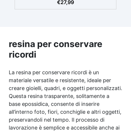
abrasione e detergenti aggressivi. ✅
€
27,99
Finitura satinata ed estetica elegante:
Disponibile in colori RAL e NCS su richiesta,
con una finitura traspirante e resistente. ✅
Facile applicazione e manutenzione:
Monocomponente, si applica facilmente e
garantisce una pulizia semplice e duratura.
resina per conservare
✅ Certificato per sicurezza: Conforme alle
normative HACCP e marcatura CE secondo
ricordi
EN 1504-2, ideale anche per ambienti con
alimenti.
La resina per conservare ricordi è un
materiale versatile e resistente, ideale per
creare gioielli, quadri, e oggetti personalizzati.
Questa
resina trasparente
, solitamente a
base epossidica, consente di inserire
all’interno foto, fiori, conchiglie e altri oggetti,
preservandoli nel tempo. Il processo di
lavorazione è semplice e accessibile anche ai