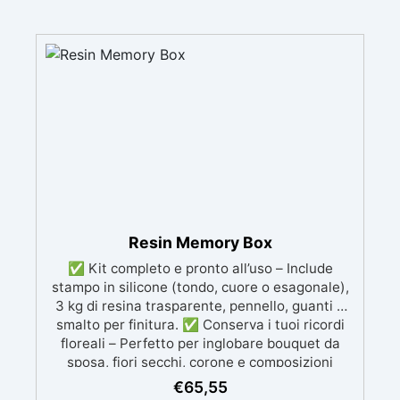
Resin Memory Box
✅ Kit completo e pronto all’uso – Include
stampo in silicone (tondo, cuore o esagonale),
3 kg di resina trasparente, pennello, guanti e
smalto per finitura. ✅ Conserva i tuoi ricordi
floreali – Perfetto per inglobare bouquet da
sposa, fiori secchi, corone e composizioni
artistiche. ✅ Trasparenza cristallina e
€
65,55
durevole – Resina epossidica anti-ingiallimento,