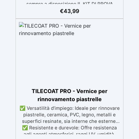
sempre a disposizione IL KIT DI PROVA
RICOPRE 1m² la descrizione fa riferimento al
€
43,99
prodotto completo, nel campione di prova
non è presente il mastice epossidico ed il
protettivo ✅ Per ogni superficie: grazie al
primer universale è applicabile sia su
calcestruzzo, piastrelle e superfici irregolari
o danneggiate. ✅ Facile da applicare: Video
Guida completa inclusa, 3 semplici passaggi,
dalla preparazione della superficie alla
finitura protettiva antigraffio. ✅ Risultati
professionali: Sistema autolivellante,
resistente ai raggi UV, duraturo e con finitura
lucida o satinata. ✅ Personalizzabile:
TILECOAT PRO - Vernice per
Disponibile in kit per metrature da 2m² a
rinnovamento piastrelle
100m², con una vasta gamma di pigmenti
✅ Versatilità d’impiego: Ideale per rinnovare
selezionabili.
piastrelle, ceramica, PVC, legno, metalli e
superfici resinate, sia interne che esterne.
✅ Resistente e durevole: Offre resistenza
agli agenti atmosferici, raggi UV, umidità,