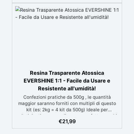
mantenendo i design precisi e puliti. Indurisce
in 12-24h garantendo una superficie lucida e
brillante
Resina Trasparente Atossica
EVERSHINE 1:1 - Facile da Usare e
Resistente all'umidità!
Confezioni pratiche da 500g , le quantità
maggior saranno forniti con multipli di questo
kit (es: 2kg = 4 kit da 500g) Ideale per
principianti: a prova di errore, perfetta per chi
€
21,99
inizia. Sempre lucida: garantisce una finitura
brillante e uniforme in ogni condizione.