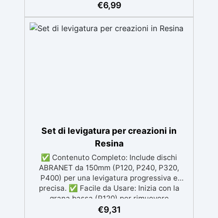
offrire un prodotto dalle tonalità brillanti con
€
6,99
elevata costanza dimensionale. L’ampia
gamma di colori ne consente l’impiego nelle
più varie applicazioni decorative quali:
hobbistica, home decoration, belle arti, nail
art. Aggiungere il glitter una piccola quantità
di legante (olio, resina e etc) miscelando
accurantamente. Se necessario aggiungere
legante o glitter fino ad ottenere una pasta
lucida.
Set di levigatura per creazioni in
Resina
✅ Contenuto Completo: Include dischi
ABRANET da 150mm (P120, P240, P320,
P400) per una levigatura progressiva e
precisa. ✅ Facile da Usare: Inizia con la
grana bassa (P120) per rimuovere
imperfezioni e passa progressivamente a
€
9,31