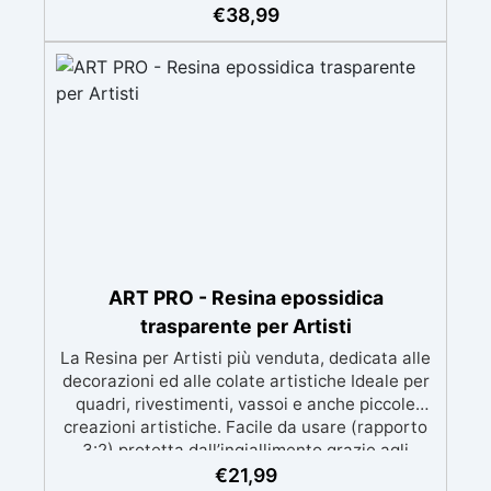
meccanica. Bassa viscosità per eliminare bolle
€
38,99
d'aria e ottenere finiture lisce. Sicura, atossica,
BPA/VOC free e certificata per il contatto
prolungato con la pelle.
ART PRO - Resina epossidica
trasparente per Artisti
La Resina per Artisti più venduta, dedicata alle
decorazioni ed alle colate artistiche Ideale per
quadri, rivestimenti, vassoi e anche piccole
creazioni artistiche. Facile da usare (rapporto
3:2) protetta dall’ingiallimento grazie agli
speciali filtri UV Formula densa : non cola via,
€
21,99