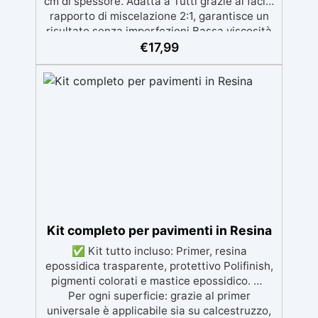
cm di spessore. Adatta a Tutti grazie al facile
rapporto di miscelazione 2:1, garantisce un
risultato senza imperfezioni Bassa viscosità
per colate senza bolle, compatibile con
€
17,99
legno, silicone, vetro, metallo e altri
materiali. Certificata post-catalisi atossica e
sicura per il contatto con la pelle, Bpa Free e
senza Solventi (Voc Free) Superficie lucida,
autolivellante e con filtri UV anti-
ingiallimento per una finitura durevole e
brillante.
Kit completo per pavimenti in Resina
✅ Kit tutto incluso: Primer, resina
epossidica trasparente, protettivo Polifinish,
pigmenti colorati e mastice epossidico. ✅
Per ogni superficie: grazie al primer
universale è applicabile sia su calcestruzzo,