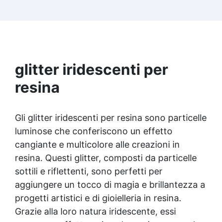
Facilissima da usare: rapporto di miscelazione
intuitivo basta mescolare i 2 componenti in
parti uguali Versatile e creativa: adatta per
colate, rivestimenti e colorabile a piacere.
Resistente : lucentezza duratura e alta
resistenza a graffi e umidità.
glitter iridescenti per
resina
Gli glitter iridescenti per resina sono particelle
luminose che conferiscono un effetto
cangiante e multicolore alle creazioni in
resina. Questi glitter, composti da particelle
sottili e riflettenti, sono perfetti per
aggiungere un tocco di magia e brillantezza a
progetti artistici e di gioielleria in resina.
Grazie alla loro natura iridescente, essi