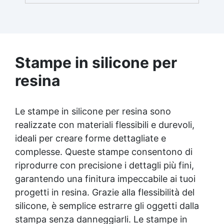
grane più fini per una finitura omogenea. ✅
Tecnologia Avanzata: I dischi retati
favoriscono l'aspirazione della polvere,
garantendo un ambiente di lavoro pulito e
una finitura perfetta. ✅ Finitura Luminosa:
Dopo l'uso dei dischi, puoi lucidare con
Stampe in silicone per
Gelcoat 3M per una superficie liscia e lucida,
o ottenere una finitura satinata con Olio
resina
Cera Dura Satinata della Osmo. ✅ Ideale
per Resina: Perfetto per creare superfici
rifinite, lisce e professionali, anche per
Le stampe in silicone per resina sono
principianti.
realizzate con materiali flessibili e durevoli,
ideali per creare forme dettagliate e
complesse. Queste stampe consentono di
riprodurre con precisione i dettagli più fini,
garantendo una finitura impeccabile ai tuoi
progetti in resina. Grazie alla flessibilità del
silicone, è semplice estrarre gli oggetti dalla
stampa senza danneggiarli. Le stampe in