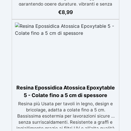
garantendo opere durature, vibranti e senza
ingiallimenti nel tempo Bassa viscosità e
€
8,99
formula anti-bolle per risultati impeccabili,
perfetti per colate di stampi e inglobamenti
Certificata Atossica post catalisi per contatto
con la pelle, BPA free e VoC Free
Resina Epossidica Atossica Epoxytable
5 - Colate fino a 5 cm di spessore
Resina più Usata per tavoli in legno, design e
bricolage, adatta a colate fino a 5 cm.
Bassissima esotermia per lavorazioni sicure e
senza surriscaldamenti. Resistente a graffi e
ingiallimento grazie ai filtri UV e all'alta qualità