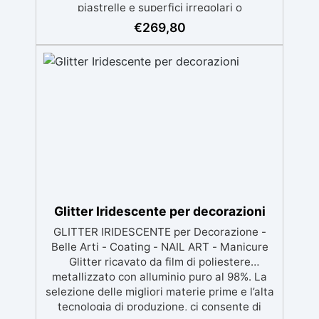
piastrelle e superfici irregolari o
danneggiate. ✅ Facile da applicare: Video
€
269,80
Guida completa inclusa, 3 semplici passaggi,
dalla preparazione della superficie alla
finitura protettiva antigraffio. ✅ Risultati
professionali: Sistema autolivellante,
resistente ai raggi UV, duraturo e con finitura
lucida o satinata. ✅ Personalizzabile:
Disponibile in kit per metrature da 2m² a
100m², con una vasta gamma di pigmenti
selezionabili.
Glitter Iridescente per decorazioni
GLITTER IRIDESCENTE per Decorazione -
Belle Arti - Coating - NAIL ART - Manicure
Glitter ricavato da film di poliestere
metallizzato con alluminio puro al 98%. La
selezione delle migliori materie prime e l’alta
tecnologia di produzione, ci consente di