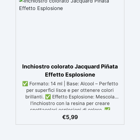
più varie applicazioni decorative quali:
hobbistica, home decoration, belle arti, nail
art. Aggiungere il glitter una piccola quantità
di legante (olio, resina e etc) miscelando
accurantamente. Se necessario aggiungere
legante o glitter fino ad ottenere una pasta
lucida.
Inchiostro colorato Jacquard Piñata
Effetto Esplosione
✅ Formato: 14 ml | Base: Alcool – Perfetto
per superfici lisce e per ottenere colori
brillanti. ✅ Effetto Esplosione: Mescola
l'inchiostro con la resina per creare
spettacolari esplosioni di colore. ✅
Attenzione: Non superare l'1% di inchiostro
€
5,99
nella miscela per mantenere la resistenza
meccanica della creazione. ✅ Colorante
Bianco: Essenziale per ottenere l'effetto