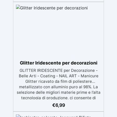
dalla preparazione della superficie alla
finitura protettiva antigraffio. ✅ Risultati
professionali: Sistema autolivellante,
resistente ai raggi UV, duraturo e con finitura
lucida o satinata. ✅ Personalizzabile:
Disponibile in kit per metrature da 2m² a
100m², con una vasta gamma di pigmenti
selezionabili.
Glitter Iridescente per decorazioni
GLITTER IRIDESCENTE per Decorazione -
Belle Arti - Coating - NAIL ART - Manicure
Glitter ricavato da film di poliestere
metallizzato con alluminio puro al 98%. La
selezione delle migliori materie prime e l’alta
tecnologia di produzione, ci consente di
offrire un prodotto dalle tonalità brillanti con
€
6,99
elevata costanza dimensionale. L’ampia
gamma di colori ne consente l’impiego nelle