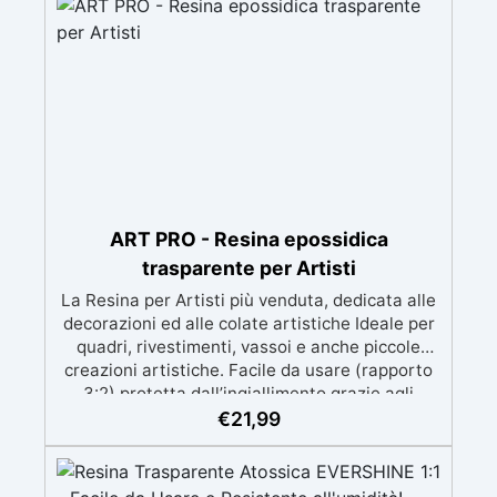
prolungato con la pelle.
ART PRO - Resina epossidica
trasparente per Artisti
La Resina per Artisti più venduta, dedicata alle
decorazioni ed alle colate artistiche Ideale per
quadri, rivestimenti, vassoi e anche piccole
creazioni artistiche. Facile da usare (rapporto
3:2) protetta dall’ingiallimento grazie agli
speciali filtri UV Formula densa : non cola via,
€
21,99
mantenendo i design precisi e puliti. Indurisce
in 12-24h garantendo una superficie lucida e
brillante