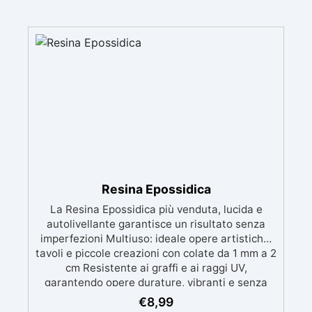
Resina Epossidica
La Resina Epossidica più venduta, lucida e
autolivellante garantisce un risultato senza
imperfezioni Multiuso: ideale opere artistiche,
tavoli e piccole creazioni con colate da 1 mm a 2
cm Resistente ai graffi e ai raggi UV,
garantendo opere durature, vibranti e senza
ingiallimenti nel tempo Bassa viscosità e
€
8,99
formula anti-bolle per risultati impeccabili,