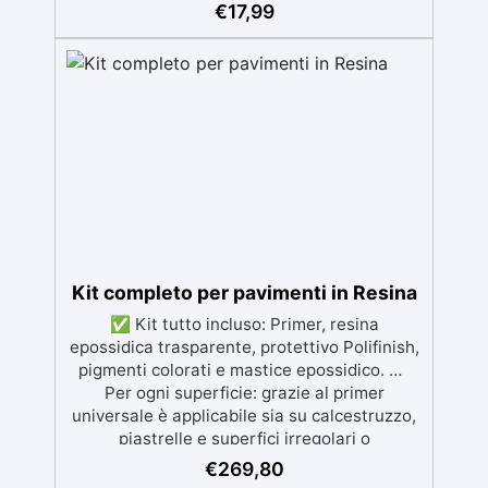
per colate senza bolle, compatibile con
€
17,99
legno, silicone, vetro, metallo e altri
materiali. Certificata post-catalisi atossica e
sicura per il contatto con la pelle, Bpa Free e
senza Solventi (Voc Free) Superficie lucida,
autolivellante e con filtri UV anti-
ingiallimento per una finitura durevole e
brillante.
Kit completo per pavimenti in Resina
✅ Kit tutto incluso: Primer, resina
epossidica trasparente, protettivo Polifinish,
pigmenti colorati e mastice epossidico. ✅
Per ogni superficie: grazie al primer
universale è applicabile sia su calcestruzzo,
piastrelle e superfici irregolari o
danneggiate. ✅ Facile da applicare: Video
€
269,80
Guida completa inclusa, 3 semplici passaggi,