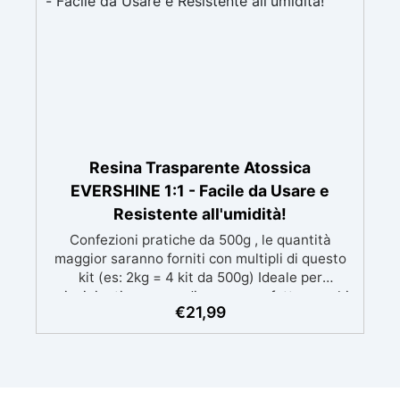
Resina Trasparente Atossica
EVERSHINE 1:1 - Facile da Usare e
Resistente all'umidità!
Confezioni pratiche da 500g , le quantità
maggior saranno forniti con multipli di questo
kit (es: 2kg = 4 kit da 500g) Ideale per
principianti: a prova di errore, perfetta per chi
€
21,99
inizia. Sempre lucida: garantisce una finitura
brillante e uniforme in ogni condizione.
Facilissima da usare: rapporto di miscelazione
intuitivo basta mescolare i 2 componenti in
parti uguali Versatile e creativa: adatta per