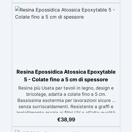
perfetti per colate di stampi e inglobamenti
Certificata Atossica post catalisi per contatto
con la pelle, BPA free e VoC Free
Resina Epossidica Atossica Epoxytable
5 - Colate fino a 5 cm di spessore
Resina più Usata per tavoli in legno, design e
bricolage, adatta a colate fino a 5 cm.
Bassissima esotermia per lavorazioni sicure e
senza surriscaldamenti. Resistente a graffi e
ingiallimento grazie ai filtri UV e all'alta qualità
meccanica. Bassa viscosità per eliminare bolle
€
38,99
d'aria e ottenere finiture lisce. Sicura, atossica,
BPA/VOC free e certificata per il contatto