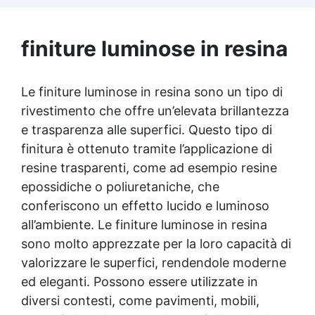
esplosivo, da combinare con gli altri colori.
✅ Versatilità: Perfetto per creare opere
d'arte uniche e brillanti, aggiungendo
finiture luminose in resina
profondità e dinamismo alle superfici
resinose.
Le finiture luminose in resina sono un tipo di
rivestimento che offre un’elevata brillantezza
e trasparenza alle superfici. Questo tipo di
finitura è ottenuto tramite l’applicazione di
resine trasparenti, come ad esempio resine
epossidiche o poliuretaniche, che
conferiscono un effetto lucido e luminoso
all’ambiente. Le finiture luminose in resina
sono molto apprezzate per la loro capacità di
valorizzare le superfici, rendendole moderne
ed eleganti. Possono essere utilizzate in
diversi contesti, come pavimenti, mobili,