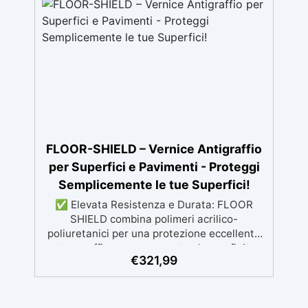
FLOOR-SHIELD – Vernice Antigraffio
per Superfici e Pavimenti - Proteggi
Semplicemente le tue Superfici!
✅ Elevata Resistenza e Durata: FLOOR
SHIELD combina polimeri acrilico-
poliuretanici per una protezione eccellente
contro graffi e usura, garantendo una finitura
€
321,99
duratura. ✅ Facile Applicazione: Si applica
facilmente con rullo, pennello o a spruzzo,
con attrezzi che si puliscono facilmente con
acqua e sapone. ✅ Versatile e Elegante: