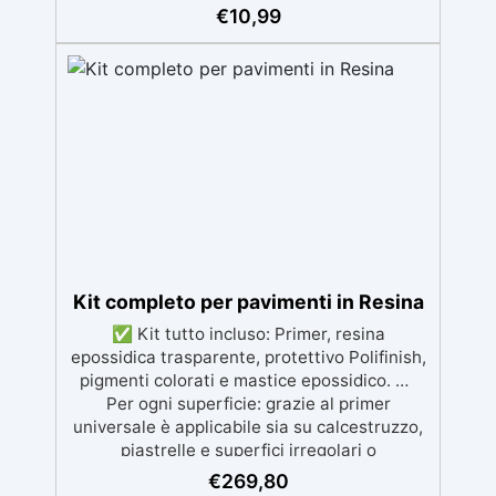
Inalterabile alle condizioni atmosferiche e
€
10,99
resistente agli UV. ✅ Applicazioni verticali:
Ideale per applicazioni verticali, senza
rischio di colature. ✅ Facile da usare:
Miscelazione semplice con rapporto 100:50
per risultati ottimali.
Kit completo per pavimenti in Resina
✅ Kit tutto incluso: Primer, resina
epossidica trasparente, protettivo Polifinish,
pigmenti colorati e mastice epossidico. ✅
Per ogni superficie: grazie al primer
universale è applicabile sia su calcestruzzo,
piastrelle e superfici irregolari o
danneggiate. ✅ Facile da applicare: Video
€
269,80