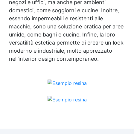
negozi e uffici, ma anche per ambienti
0,2 kg/m². Si prega di rispettare questa
domestici, come soggiorni e cucine. Inoltre,
indicazione, poiché la quantità del prodotto è
calcolata in base a questo consumo. ​
essendo impermeabili e resistenti alle
macchie, sono una soluzione pratica per aree
umide, come bagni e cucine. Infine, la loro
versatilità estetica permette di creare un look
moderno e industriale, molto apprezzato
nell’interior design contemporaneo.