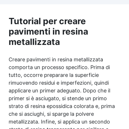
Disponibile in finiture Lucido, Satinato e
Opaco, compatibile con superfici in resina,
legno, cemento e epossidiche. ✅ Economica
Tutorial per creare
e Conveniente: Con una resa di 100-120 ml
pavimenti in resina
per metro quadro, una confezione da 3,6 litri
copre fino a 39 m², rendendo FLOOR SHIELD
metallizzata
una soluzione conveniente per la protezione
delle superfici. ✅ Semplice da Mantenere:
La superficie trattata è facilmente lavabile e
Creare pavimenti in resina metallizzata
può essere ripristinata con una mano di
prodotto anche dopo un anno.
comporta un processo specifico. Prima di
tutto, occorre preparare la superficie
rimuovendo residui e imperfezioni, quindi
applicare un primer adeguato. Dopo che il
primer si è asciugato, si stende un primo
strato di resina epossidica colorata e, prima
che si asciughi, si sparge la polvere
metallizzata. Infine, si applica un secondo