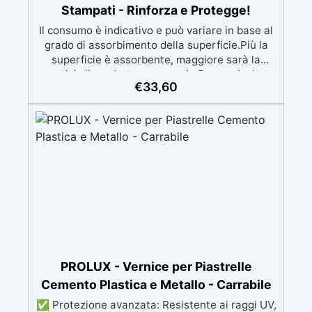
Stampati - Rinforza e Protegge!
Il consumo è indicativo e può variare in base al
grado di assorbimento della superficie.Più la
superficie è assorbente, maggiore sarà la
quantità di prodotto necessaria.Per un risultato
€
33,60
ottimale, consigliamo di acquistare una
quantità sufficiente per l’applicazione di almeno
due mani. ✅ Resina metacrilica
monocomponente per consolidare e proteggere
pavimenti in cemento e calcestruzzo ✅
Penetrazione profonda grazie alla bassa
viscosità, aumentando resistenza meccanica e
chimica ✅ Finitura lucida che ravviva il colore,
protegge dall'umidità, raggi UV e rende la
superficie antipolvere ✅ Facile applicazione
con rullo, asciugatura in meno di 12 ore per una
protezione rapida e duratura ✅ Ideale per
garage, cortili, magazzini e piazzali, resistente
PROLUX - Vernice per Piastrelle
a temperature estreme e agenti chimici
Cemento Plastica e Metallo - Carrabile
✅ Protezione avanzata: Resistente ai raggi UV,