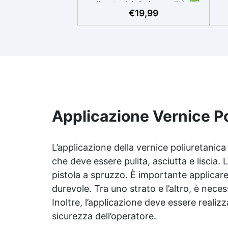
poliuretanici di alta qualità. ✅
lu
€
19,99
Facile Applicazione: Applicabile
Pe
con rullo, pennello o a spruzzo, e
gli attrezzi si puliscono
p
facilmente con diluente
INCLUSO nel Kit ✅ Versatile:
de
Disponibile in finiture lucido e
Bei
satinato, compatibile con
superfici in resina, legno,
cemento e acrilico. ✅ Semplice
Manutenzione: Superficie
Applicazione Vernice Po
lavabile con sapone, riduce
l'assorbimento di sporco e
batteri e facile da ripristinare. ✅
L’applicazione della vernice poliuretanica
Economica: Resa di 100-120
che deve essere pulita, asciutta e liscia.
ml/m²; una confezione da 0.5L
pistola a spruzzo. È importante applicare p
copre circa 4 m² con una mano.
durevole. Tra uno strato e l’altro, è nec
Inoltre, l’applicazione deve essere realiz
sicurezza dell’operatore.