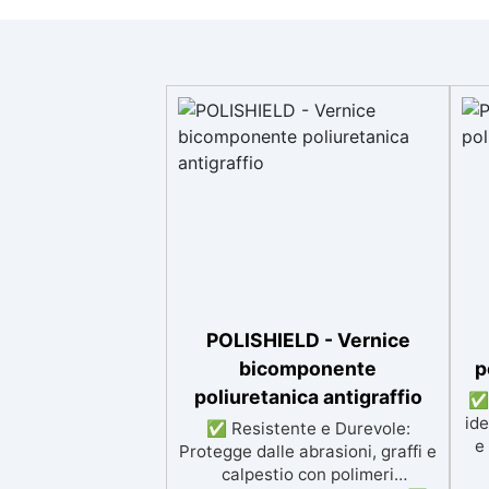
POLISHIELD - Vernice
bicomponente
p
poliuretanica antigraffio
✅ 
ide
✅ Resistente e Durevole:
e
Protegge dalle abrasioni, graffi e
calpestio con polimeri