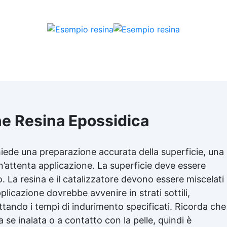
regolamenti europei EU no
305/2011 e EU no. 574/2014
Facilità di utilizzo: si diluisce
semplice acqua!
ne Resina Epossidica
chiede una preparazione accurata della superficie, una
’attenta applicazione. La superficie deve essere
o. La resina e il catalizzatore devono essere miscelati
plicazione dovrebbe avvenire in strati sottili,
ettando i tempi di indurimento specificati. Ricorda che
 se inalata o a contatto con la pelle, quindi è