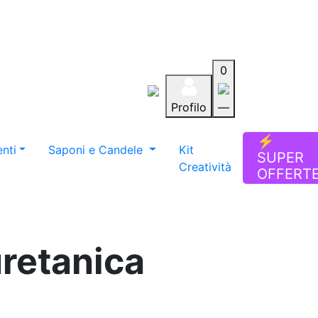
0
Profilo
—
Aiuto
Preferiti
Blog
⚡
nti
Saponi e Candele
Kit
SUPER
Creatività
OFFERT
uretanica