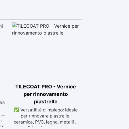
TILECOAT PRO - Vernice
per rinnovamento
piastrelle
zia
✅ Versatilità d’impiego: Ideale
,
per rinnovare piastrelle,
i
ceramica, PVC, legno, metalli e
nte
superfici resinate, sia interne