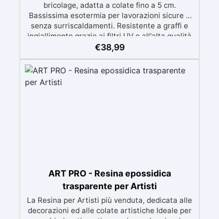
bricolage, adatta a colate fino a 5 cm.
Bassissima esotermia per lavorazioni sicure e
senza surriscaldamenti. Resistente a graffi e
ingiallimento grazie ai filtri UV e all'alta qualità
meccanica. Bassa viscosità per eliminare bolle
€
38,99
d'aria e ottenere finiture lisce. Sicura, atossica,
BPA/VOC free e certificata per il contatto
prolungato con la pelle.
ART PRO - Resina epossidica
trasparente per Artisti
La Resina per Artisti più venduta, dedicata alle
decorazioni ed alle colate artistiche Ideale per