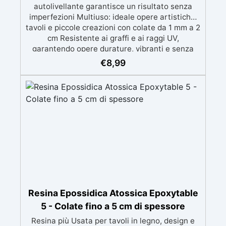
autolivellante garantisce un risultato senza
imperfezioni Multiuso: ideale opere artistiche,
tavoli e piccole creazioni con colate da 1 mm a 2
cm Resistente ai graffi e ai raggi UV,
garantendo opere durature, vibranti e senza
ingiallimenti nel tempo Bassa viscosità e
€
8,99
formula anti-bolle per risultati impeccabili,
perfetti per colate di stampi e inglobamenti
Certificata Atossica post catalisi per contatto
con la pelle, BPA free e VoC Free
Resina Epossidica Atossica Epoxytable
5 - Colate fino a 5 cm di spessore
Resina più Usata per tavoli in legno, design e