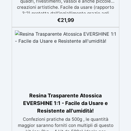
quadri, rivestimenti, vassoi e anche piccole
creazioni artistiche. Facile da usare (rapporto
3:2) protetta dall’ingiallimento grazie agli
speciali filtri UV Formula densa : non cola via,
€
21,99
mantenendo i design precisi e puliti. Indurisce
in 12-24h garantendo una superficie lucida e
brillante
Resina Trasparente Atossica
EVERSHINE 1:1 - Facile da Usare e
Resistente all'umidità!
Confezioni pratiche da 500g , le quantità
maggior saranno forniti con multipli di questo