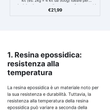
kit (es: 2kg = 4 kit da 500g) Ideale per
principianti: a prova di errore, perfetta per chi
€
21,99
inizia. Sempre lucida: garantisce una finitura
brillante e uniforme in ogni condizione.
Facilissima da usare: rapporto di miscelazione
intuitivo basta mescolare i 2 componenti in
parti uguali Versatile e creativa: adatta per
colate, rivestimenti e colorabile a piacere.
Resistente : lucentezza duratura e alta
resistenza a graffi e umidità.
1. Resina epossidica:
resistenza alla
temperatura
La
resina epossidica
è un materiale noto per
la sua resistenza e durabilità. Tuttavia, la
resistenza alla temperatura della
resina
epossidica
può variare a seconda della