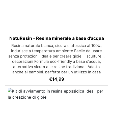
selezionabili.
NatuResin - Resina minerale a base d’acqua
Resina naturale bianca, sicura e atossica al 100%,
indurisce a temperatura ambiente Facile da usare
senza protezioni, ideale per creare gioielli, sculture e
decorazioni Formula eco-friendly a base d’acqua,
alternativa sicura alle resine tradizionali Adatta
anche ai bambini, perfetta per un utilizzo in casa
senza rischi Multiuso e versatile, pronta in soli 30
€
14,99
minuti per creazioni rapide e personalizzabili.