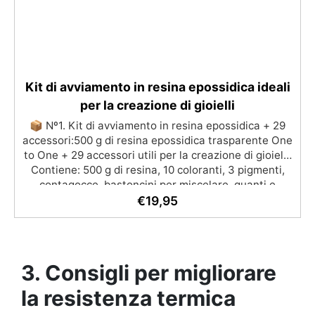
Kit di avviamento in resina epossidica ideali
per la creazione di gioielli
📦 Nº1. Kit di avviamento in resina epossidica + 29
accessori:500 g di resina epossidica trasparente One
to One + 29 accessori utili per la creazione di gioielli.
Contiene: 500 g di resina, 10 coloranti, 3 pigmenti,
contagocce, bastoncini per miscelare, guanti e
bicchieri. 📦 Nº2. Kit di avviamento in resina
€
19,95
epossidica + 100 accessori:500 g di resina epossidica
trasparente One to One + 100 accessori utili per la
creazione di gioielli. Contiene: 500 g di resina, 12
additivi decorativi, fiori secchi, stampo in silicone per
3. Consigli per migliorare
lettere, portachiavi, punte per minitrapano, oltre 100
pezzi.
la resistenza termica