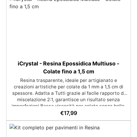
iCrystal - Resina Epossidica Multiuso -
Colate fino a 1,5 cm
Resina trasparente, ideale per artigianato e
creazioni artistiche per colate da 1 mm a 1,5 cm di
spessore. Adatta a Tutti grazie al facile rapporto di
miscelazione 2:1, garantisce un risultato senza
imperfezioni Bassa viscosità per colate senza bolle,
compatibile con legno, silicone, vetro, metallo e altri
€
17,99
materiali. Certificata post-catalisi atossica e sicura
per il contatto con la pelle, Bpa Free e senza Solventi
(Voc Free) Superficie lucida, autolivellante e con filtri