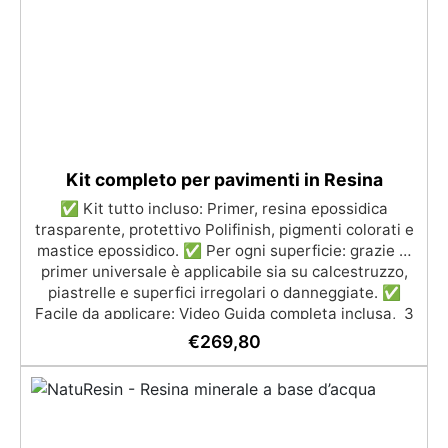
UV anti-ingiallimento per una finitura durevole e
brillante.
Kit completo per pavimenti in Resina
✅ Kit tutto incluso: Primer, resina epossidica
trasparente, protettivo Polifinish, pigmenti colorati e
mastice epossidico. ✅ Per ogni superficie: grazie al
primer universale è applicabile sia su calcestruzzo,
piastrelle e superfici irregolari o danneggiate. ✅
Facile da applicare: Video Guida completa inclusa, 3
semplici passaggi, dalla preparazione della superficie
€
269,80
alla finitura protettiva antigraffio. ✅ Risultati
professionali: Sistema autolivellante, resistente ai
raggi UV, duraturo e con finitura lucida o satinata. ✅
Personalizzabile: Disponibile in kit per metrature da
2m² a 100m², con una vasta gamma di pigmenti