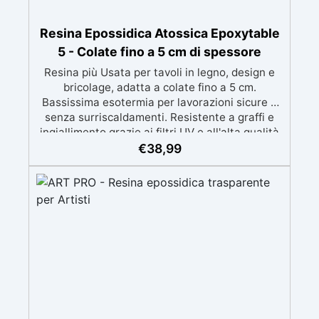
Resina Epossidica Atossica Epoxytable
5 - Colate fino a 5 cm di spessore
Resina più Usata per tavoli in legno, design e
bricolage, adatta a colate fino a 5 cm.
Bassissima esotermia per lavorazioni sicure e
senza surriscaldamenti. Resistente a graffi e
ingiallimento grazie ai filtri UV e all'alta qualità
meccanica. Bassa viscosità per eliminare bolle
€
38,99
d'aria e ottenere finiture lisce. Sicura, atossica,
BPA/VOC free e certificata per il contatto
prolungato con la pelle.