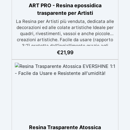
ART PRO - Resina epossidica
trasparente per Artisti
La Resina per Artisti più venduta, dedicata alle
decorazioni ed alle colate artistiche Ideale per
quadri, rivestimenti, vassoi e anche piccole
creazioni artistiche. Facile da usare (rapporto
3:2) protetta dall’ingiallimento grazie agli
speciali filtri UV Formula densa : non cola via,
€
21,99
mantenendo i design precisi e puliti. Indurisce
in 12-24h garantendo una superficie lucida e
brillante
Resina Trasparente Atossica