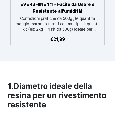
EVERSHINE 1:1 - Facile da Usare e
Resistente all'umidità!
Confezioni pratiche da 500g , le quantità
maggior saranno forniti con multipli di questo
kit (es: 2kg = 4 kit da 500g) Ideale per
principianti: a prova di errore, perfetta per chi
€
21,99
inizia. Sempre lucida: garantisce una finitura
brillante e uniforme in ogni condizione.
Facilissima da usare: rapporto di miscelazione
intuitivo basta mescolare i 2 componenti in
parti uguali Versatile e creativa: adatta per
colate, rivestimenti e colorabile a piacere.
Resistente : lucentezza duratura e alta
resistenza a graffi e umidità.
1.
Diametro ideale della
resina per un rivestimento
resistente