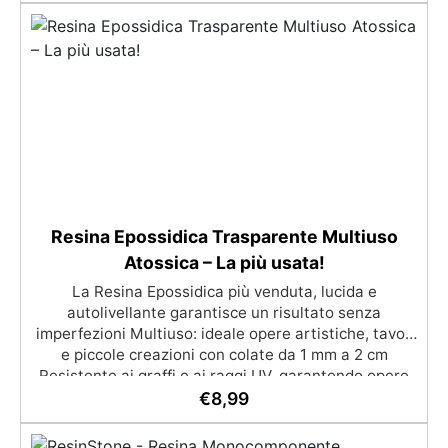
professionali: Sistema autolivellante, resistente ai
raggi UV, duraturo e con finitura lucida o satinata. ✅
Personalizzabile: Disponibile in kit per metrature da
2m² a 100m², con una vasta gamma di pigmenti
selezionabili.
Resina Epossidica Trasparente Multiuso
Atossica – La più usata!
La Resina Epossidica più venduta, lucida e
autolivellante garantisce un risultato senza
imperfezioni Multiuso: ideale opere artistiche, tavoli
e piccole creazioni con colate da 1 mm a 2 cm
Resistente ai graffi e ai raggi UV, garantendo opere
durature, vibranti e senza ingiallimenti nel tempo
€
8,99
Bassa viscosità e formula anti-bolle per risultati
impeccabili, perfetti per colate di stampi e