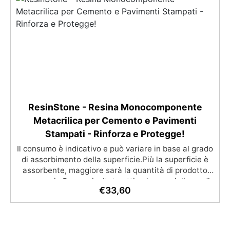
inglobamenti Certificata Atossica post catalisi per
contatto con la pelle, BPA free e VoC Free
ResinStone - Resina Monocomponente
Metacrilica per Cemento e Pavimenti
Stampati - Rinforza e Protegge!
Il consumo è indicativo e può variare in base al grado
di assorbimento della superficie.Più la superficie è
assorbente, maggiore sarà la quantità di prodotto
necessaria.Per un risultato ottimale, consigliamo di
€
33,60
acquistare una quantità sufficiente per l’applicazione
di almeno due mani. ✅ Resina metacrilica
monocomponente per consolidare e proteggere
pavimenti in cemento e calcestruzzo ✅