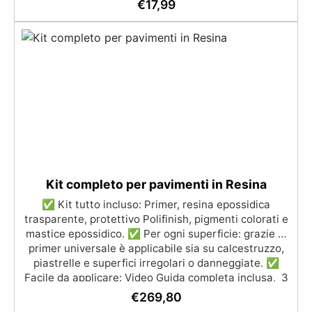
compatibile con legno, silicone, vetro, metallo e altri
€
17,99
materiali. Certificata post-catalisi atossica e sicura
per il contatto con la pelle, Bpa Free e senza Solventi
(Voc Free) Superficie lucida, autolivellante e con filtri
UV anti-ingiallimento per una finitura durevole e
brillante.
Kit completo per pavimenti in Resina
✅ Kit tutto incluso: Primer, resina epossidica
trasparente, protettivo Polifinish, pigmenti colorati e
mastice epossidico. ✅ Per ogni superficie: grazie al
primer universale è applicabile sia su calcestruzzo,
piastrelle e superfici irregolari o danneggiate. ✅
Facile da applicare: Video Guida completa inclusa, 3
semplici passaggi, dalla preparazione della superficie
€
269,80
alla finitura protettiva antigraffio. ✅ Risultati