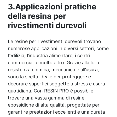
Penetrazione profonda grazie alla bassa viscosità,
3.Applicazioni pratiche
aumentando resistenza meccanica e chimica ✅
Finitura lucida che ravviva il colore, protegge
della resina per
dall'umidità, raggi UV e rende la superficie
rivestimenti durevoli
antipolvere ✅ Facile applicazione con rullo,
asciugatura in meno di 12 ore per una protezione
rapida e duratura ✅ Ideale per garage, cortili,
magazzini e piazzali, resistente a temperature
Le resine per rivestimenti durevoli trovano
estreme e agenti chimici
numerose applicazioni in diversi settori, come
l’edilizia, l’industria alimentare, i centri
commerciali e molto altro. Grazie alla loro
resistenza chimica, meccanica e all’usura,
sono la scelta ideale per proteggere e
decorare superfici soggette a stress e usura
quotidiana. Con RESIN PRO è possibile
trovare una vasta gamma di resine
epossidiche di alta qualità, progettate per
garantire prestazioni eccellenti e una durata