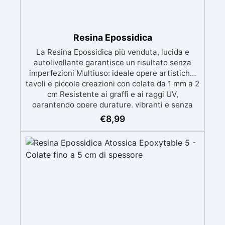
Resina Epossidica
La Resina Epossidica più venduta, lucida e
autolivellante garantisce un risultato senza
imperfezioni Multiuso: ideale opere artistiche,
tavoli e piccole creazioni con colate da 1 mm a 2
cm Resistente ai graffi e ai raggi UV,
garantendo opere durature, vibranti e senza
ingiallimenti nel tempo Bassa viscosità e
€
8,99
formula anti-bolle per risultati impeccabili,
perfetti per colate di stampi e inglobamenti
Certificata Atossica post catalisi per contatto
con la pelle, BPA free e VoC Free