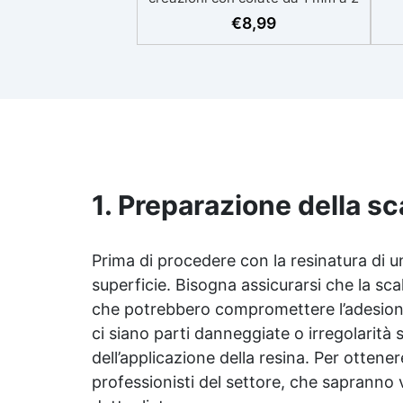
eso
cm Resistente ai graffi e ai raggi
€
8,99
UV, garantendo opere durature,
vibranti e senza ingiallimenti nel
ing
tempo Bassa viscosità e formula
all
anti-bolle per risultati
v
impeccabili, perfetti per colate di
d'
stampi e inglobamenti
Sic
Certificata Atossica post catalisi
per contatto con la pelle, BPA
free e VoC Free
1. Preparazione della sc
Prima di procedere con la resinatura di
superficie. Bisogna assicurarsi che la scal
che potrebbero compromettere l’adesione 
ci siano parti danneggiate o irregolarità 
dell’applicazione della resina. Per ottenere 
professionisti del settore, che sapranno v