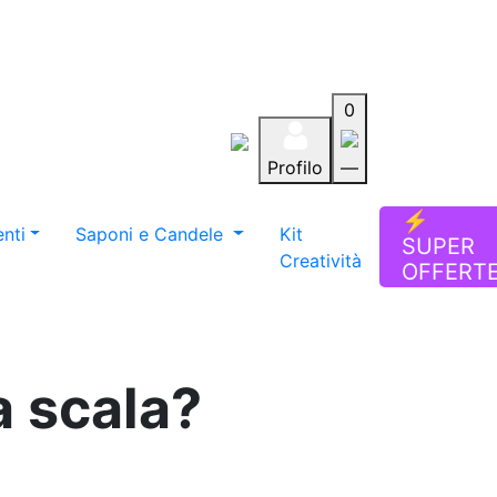
0
Profilo
—
Aiuto
Preferiti
Blog
⚡
nti
Saponi e Candele
Kit
SUPER
Creatività
OFFERT
a scala?