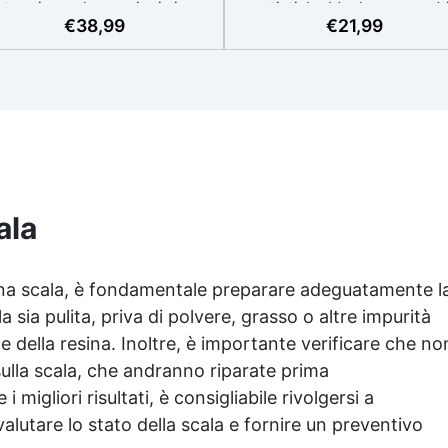
termia per lavorazioni sicure
artistiche Ideale per quadri
€
38,99
€
21,99
e senza surriscaldamenti.
rivestimenti, vassoi e anch
Resistente a graffi e
piccole creazioni artistiche
iallimento grazie ai filtri UV e
Facile da usare (rapporto 3
'alta qualità meccanica. Bassa
protetta dall’ingiallimento gr
iscosità per eliminare bolle
agli speciali filtri UV Formu
aria e ottenere finiture lisce.
densa : non cola via,
ura, atossica, BPA/VOC free e
mantenendo i design precisi
certificata per il contatto
puliti. Indurisce in 12-24h
prolungato con la pelle.
garantendo una superficie lu
e brillante
ala
 una scala, è fondamentale preparare adeguatamente l
a sia pulita, priva di polvere, grasso o altre impurità
della resina. Inoltre, è importante verificare che no
sulla scala, che andranno riparate prima
i migliori risultati, è consigliabile rivolgersi a
alutare lo stato della scala e fornire un preventivo