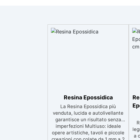
Resina Epossidica
Re
Ep
La Resina Epossidica più
venduta, lucida e autolivellante
garantisce un risultato senza
R
imperfezioni Multiuso: ideale
leg
opere artistiche, tavoli e piccole
a 
creazioni con colate da 1 mm a 2