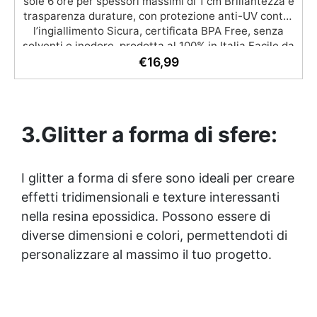
sole 6 ore per spessori massimi di 1 cm Brillantezza e
trasparenza durature, con protezione anti-UV contro
l’ingiallimento Sicura, certificata BPA Free, senza
solventi e inodore, prodotta al 100% in Italia Facile da
usare (rapporto 2:1) e lavorare, con bassa viscosità
€
16,99
per ridurre le bolle Ideale per gioielli, piccole colate,
decorazioni e prototipazione rapida.
3.Glitter a forma di sfere:
I glitter a forma di sfere sono ideali per creare
effetti tridimensionali e texture interessanti
nella
resina epossidica
. Possono essere di
diverse dimensioni e colori, permettendoti di
personalizzare al massimo il tuo progetto.