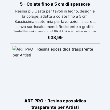
5 - Colate fino a 5 cm di spessore
Resina più Usata per tavoli in legno, design e
bricolage, adatta a colate fino a 5 cm.
Bassissima esotermia per lavorazioni sicure e
senza surriscaldamenti. Resistente a graffi e
ingiallimento grazie ai filtri UV e all'alta qualità
meccanica. Bassa viscosità per eliminare bolle
€
38,99
d'aria e ottenere finiture lisce. Sicura, atossica,
BPA/VOC free e certificata per il contatto
prolungato con la pelle.
ART PRO - Resina epossidica
trasparente per Artisti