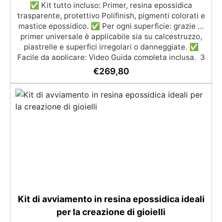
✅ Kit tutto incluso: Primer, resina epossidica
trasparente, protettivo Polifinish, pigmenti colorati e
mastice epossidico. ✅ Per ogni superficie: grazie al
primer universale è applicabile sia su calcestruzzo,
piastrelle e superfici irregolari o danneggiate. ✅
Facile da applicare: Video Guida completa inclusa, 3
semplici passaggi, dalla preparazione della superficie
€
269,80
alla finitura protettiva antigraffio. ✅ Risultati
professionali: Sistema autolivellante, resistente ai
raggi UV, duraturo e con finitura lucida o satinata. ✅
Personalizzabile: Disponibile in kit per metrature da
2m² a 100m², con una vasta gamma di pigmenti
selezionabili.
Kit di avviamento in resina epossidica ideali
per la creazione di gioielli