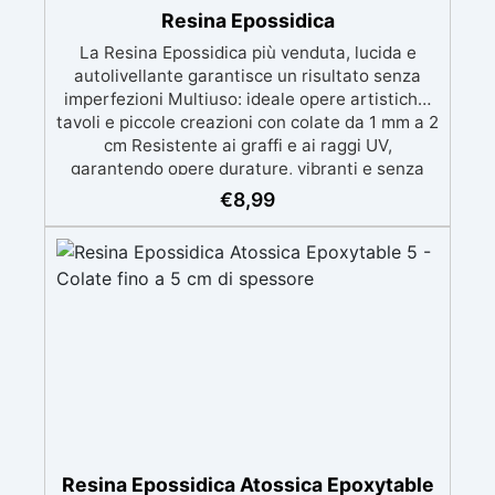
Resina Epossidica
La Resina Epossidica più venduta, lucida e
autolivellante garantisce un risultato senza
imperfezioni Multiuso: ideale opere artistiche,
tavoli e piccole creazioni con colate da 1 mm a 2
cm Resistente ai graffi e ai raggi UV,
garantendo opere durature, vibranti e senza
ingiallimenti nel tempo Bassa viscosità e
€
8,99
formula anti-bolle per risultati impeccabili,
perfetti per colate di stampi e inglobamenti
Certificata Atossica post catalisi per contatto
con la pelle, BPA free e VoC Free
Resina Epossidica Atossica Epoxytable