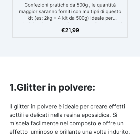
Confezioni pratiche da 500g , le quantità
maggior saranno forniti con multipli di questo
kit (es: 2kg = 4 kit da 500g) Ideale per
principianti: a prova di errore, perfetta per chi
€
21,99
inizia. Sempre lucida: garantisce una finitura
brillante e uniforme in ogni condizione.
Facilissima da usare: rapporto di miscelazione
intuitivo basta mescolare i 2 componenti in
parti uguali Versatile e creativa: adatta per
colate, rivestimenti e colorabile a piacere.
Resistente : lucentezza duratura e alta
resistenza a graffi e umidità.
1.
Glitter in polvere:
Il glitter in polvere è ideale per creare effetti
sottili e delicati nella
resina epossidica
. Si
miscela facilmente nel composto e offre un
effetto luminoso e brillante una volta indurito.