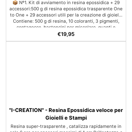
📦 Nº1. Kit di avviamento in resina epossidica + 29
accessori:500 g di resina epossidica trasparente One
to One + 29 accessori utili per la creazione di gioielli.
Contiene: 500 g di resina, 10 coloranti, 3 pigmenti,
contagocce, bastoncini per miscelare, guanti e
bicchieri. 📦 Nº2. Kit di avviamento in resina
€
19,95
epossidica + 100 accessori:500 g di resina epossidica
trasparente One to One + 100 accessori utili per la
creazione di gioielli. Contiene: 500 g di resina, 12
additivi decorativi, fiori secchi, stampo in silicone per
lettere, portachiavi, punte per minitrapano, oltre 100
pezzi.
"I-CREATION" - Resina Epossidica veloce per
Gioielli e Stampi
Resina super-trasparente , catalizza rapidamente in