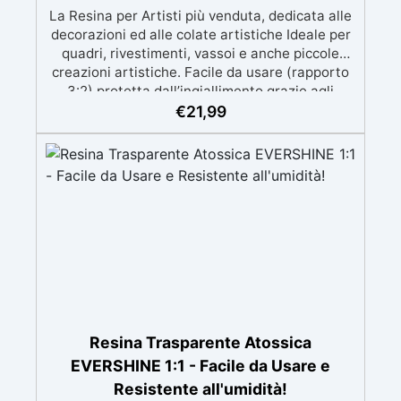
La Resina per Artisti più venduta, dedicata alle
decorazioni ed alle colate artistiche Ideale per
quadri, rivestimenti, vassoi e anche piccole
creazioni artistiche. Facile da usare (rapporto
3:2) protetta dall’ingiallimento grazie agli
speciali filtri UV Formula densa : non cola via,
€
21,99
mantenendo i design precisi e puliti. Indurisce
in 12-24h garantendo una superficie lucida e
brillante
Resina Trasparente Atossica
EVERSHINE 1:1 - Facile da Usare e
Resistente all'umidità!