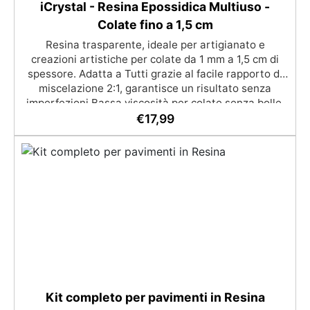
iCrystal - Resina Epossidica Multiuso -
Colate fino a 1,5 cm
Resina trasparente, ideale per artigianato e
creazioni artistiche per colate da 1 mm a 1,5 cm di
spessore. Adatta a Tutti grazie al facile rapporto di
miscelazione 2:1, garantisce un risultato senza
imperfezioni Bassa viscosità per colate senza bolle,
compatibile con legno, silicone, vetro, metallo e altri
€
17,99
materiali. Certificata post-catalisi atossica e sicura
per il contatto con la pelle, Bpa Free e senza Solventi
(Voc Free) Superficie lucida, autolivellante e con filtri
UV anti-ingiallimento per una finitura durevole e
brillante.
Kit completo per pavimenti in Resina