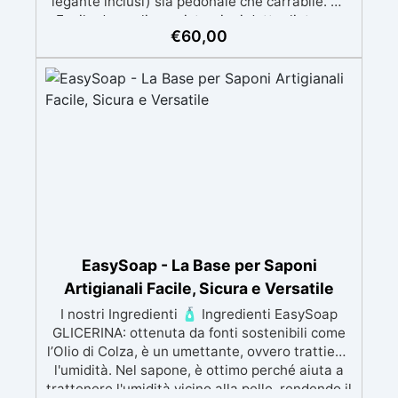
legante inclusi) sia pedonale che carrabile. ✅
Facile da applicare: istruzioni dettagliate per
€
60,00
risultati impeccabili, senza bisogno di
esperienza, con assistenza video/telefonica
gratuita ✅ Economico e Veloce: rinnova le
superfici con una spesa minima, evitando
costosi lavori di ripristino, in appena 24h ✅
Versatile e personalizzabile: adatto a cemento,
calcestruzzo, vecchie pavimentazioni e terra
battuta (previa consulenza). ✅ Resine
resistenti nel tempo: le resine ad alta
tecnologia garantiscono resistenza all'usura e
stabilità del colore negli anni
EasySoap - La Base per Saponi
Artigianali Facile, Sicura e Versatile
I nostri Ingredienti 🧴 Ingredienti EasySoap
GLICERINA: ottenuta da fonti sostenibili come
l’Olio di Colza, è un umettante, ovvero trattiene
l'umidità. Nel sapone, è ottimo perché aiuta a
trattenere l'umidità vicino alla pelle, rendendo il