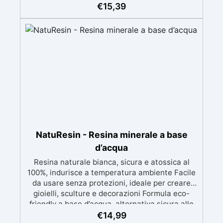
sapone idratante. PROPILENEGLICOLO (PG):
€
15,39
usato sia sanificanti delle mani e come
eccipiente per pastiglie mediche, nella cosmesi
è considerato un ottimo umettante, che
significa che trasporta ingredienti a base
d'acqua garantendo idratazione e protezione
alla pelle. SORBITOLO: è un dolcificante usato
sia in cucina che nella cosmetica. Le sue
proprietà umettanti e stabilizzanti sono molto
apprezzate nella produzione della base del
sapone, prevenendo la creazione di muffe.
SODIO LAURETH SULFATO (SLES): è un
tensioattivo anionico utilizzato in molti prodotti
NatuResin - Resina minerale a base
da risciacquo . È più delicato e meno irritante
d’acqua
del SODIO LAURIL SULFATO (SLS), per questo i
Resina naturale bianca, sicura e atossica al
nostri prodotti sono SLS free. SODIO
100%, indurisce a temperatura ambiente Facile
LAURATO: è un sale sodico dell'Acido Laurico.
da usare senza protezioni, ideale per creare
Quest'ultimo è abbondante nei latticini, nei
grassi animali e negli oli tropicali. Le maggiori
gioielli, sculture e decorazioni Formula eco-
friendly a base d’acqua, alternativa sicura alle
concentrazioni di acido laurico si riscontrano
nell'olio di cocco utilizzato nelle nostre basi.
resine tradizionali Adatta anche ai bambini,
€
14,99