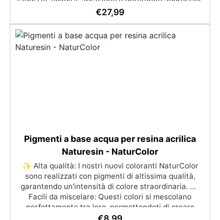
raggi UV, umidità, abrasione e detergenti aggressivi.
✅ Finitura satinata ed estetica elegante: Disponibile
€
27,99
in colori RAL e NCS su richiesta, con una finitura
traspirante e resistente. ✅ Facile applicazione e
manutenzione: Monocomponente, si applica
facilmente e garantisce una pulizia semplice e
duratura. ✅ Certificato per sicurezza: Conforme alle
normative HACCP e marcatura CE secondo EN 1504-
2, ideale anche per ambienti con alimenti.
Pigmenti a base acqua per resina acrilica
Naturesin - NaturColor
✨ Alta qualità: I nostri nuovi coloranti NaturColor
sono realizzati con pigmenti di altissima qualità,
garantendo un’intensità di colore straordinaria. 🎨
Facili da miscelare: Questi colori si mescolano
perfettamente tra loro, permettendoti di creare
infiniti toni e sfumature per i tuoi progetti artistici. 🕰️
€
8,99