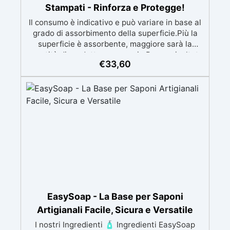
Stampati - Rinforza e Protegge!
Il consumo è indicativo e può variare in base al
grado di assorbimento della superficie.Più la
superficie è assorbente, maggiore sarà la
quantità di prodotto necessaria.Per un risultato
€
33,60
ottimale, consigliamo di acquistare una
quantità sufficiente per l’applicazione di almeno
due mani. ✅ Resina metacrilica
monocomponente per consolidare e proteggere
pavimenti in cemento e calcestruzzo ✅
Penetrazione profonda grazie alla bassa
viscosità, aumentando resistenza meccanica e
chimica ✅ Finitura lucida che ravviva il colore,
protegge dall'umidità, raggi UV e rende la
superficie antipolvere ✅ Facile applicazione
con rullo, asciugatura in meno di 12 ore per una
protezione rapida e duratura ✅ Ideale per
garage, cortili, magazzini e piazzali, resistente
EasySoap - La Base per Saponi
a temperature estreme e agenti chimici
Artigianali Facile, Sicura e Versatile
I nostri Ingredienti 🧴 Ingredienti EasySoap