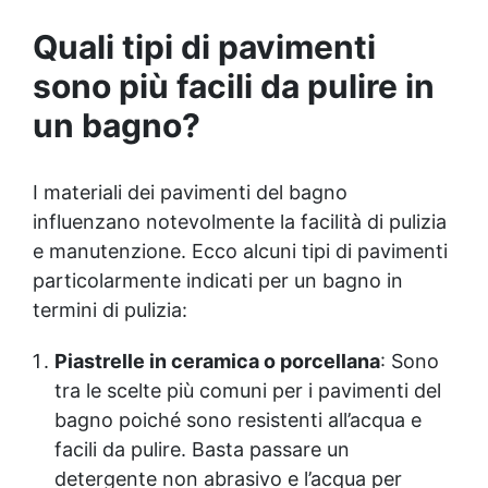
sia sanificanti delle mani e come eccipiente per
pastiglie mediche, nella cosmesi è considerato un
Quali tipi di pavimenti
ottimo umettante, che significa che trasporta
ingredienti a base d'acqua garantendo idratazione e
sono più facili da pulire in
protezione alla pelle. SORBITOLO: è un dolcificante
un bagno?
usato sia in cucina che nella cosmetica. Le sue
proprietà umettanti e stabilizzanti sono molto
apprezzate nella produzione della base del sapone,
prevenendo la creazione di muffe. SODIO LAURETH
I materiali dei pavimenti del bagno
SULFATO (SLES): è un tensioattivo anionico
influenzano notevolmente la facilità di pulizia
utilizzato in molti prodotti da risciacquo . È più
e manutenzione. Ecco alcuni tipi di pavimenti
delicato e meno irritante del SODIO LAURIL
SULFATO (SLS), per questo i nostri prodotti sono
particolarmente indicati per un bagno in
SLS free. SODIO LAURATO: è un sale sodico
termini di pulizia:
dell'Acido Laurico. Quest'ultimo è abbondante nei
latticini, nei grassi animali e negli oli tropicali. Le
Piastrelle in ceramica o porcellana
: Sono
maggiori concentrazioni di acido laurico si
tra le scelte più comuni per i pavimenti del
riscontrano nell'olio di cocco utilizzato nelle nostre
basi. SODIO STEARATO: è il sale sodico dell'Acido
bagno poiché sono resistenti all’acqua e
Stearico, acido grasso di origine vegetale, il suo
facili da pulire. Basta passare un
utilizzo conferisce viscosità al prodotto senza
detergente non abrasivo e l’acqua per
appesantirlo e ne migliora la scorrevolezza e la