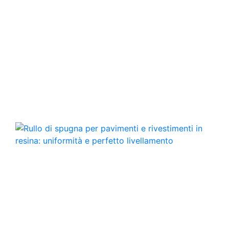
ricerca di nuove soluzioni sostenibili, per ridurre
ancora di più l’impatto ambientale dei prodotti, per
un consumo sostenibile. Da quali fonti deriva la
vostra glicerina? La nostra glicerina è derivata
dall'olio di colza, garantendo un'origine naturale e
vegetale ed a minor impatto ambientale rispetto alla
glicerina ottenuta da grassi animali. Documenti di
Sicurezza (SDS) Test Dermatologico