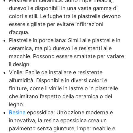
Piastrelle in ceramica: Sono impermeabili,
aumentare la viscosità della base del sapone.
durevoli e disponibili in una vasta gamma di
Domande e risposte ❔❕ I vostri prodotti sono
senza glutine? Sì, tutti i nostri prodotti sono
colori e stili. Le fughe tra le piastrelle devono
completamente senza glutine, garantendo la
essere sigillate per evitare infiltrazioni
sicurezza per chi è sensibile o intollerante.
d’acqua.
Utilizzate olio di palma nei vostri prodotti? No,
Piastrelle in porcellana: Simili alle piastrelle in
tutti i nostri prodotti sono totalmente privi di
olio di palma. Ci impegniamo a offrire
ceramica, ma più durevoli e resistenti alle
alternative sostenibili, come l'olio di cocco. I
macchie. Possono essere smaltate per variare
vostri saponi contengono Soda Caustica ?
il design.
Ovviamente: la soda caustica (o prodotti simili)
è usata nei saponi, sia artigianali che
Vinile: Facile da installare e resistente
industriali; ma la base del sapone non contiene
all’umidità. Disponibile in diversi colori e
Soda Caustica in forma libera. Esso agisce
finiture, come il vinile in lastre o in piastrelle
come agente di saponificazione, reagendo a
che imitano l’aspetto della ceramica o del
acidi grassi (per esempio olio di oliva od olio di
cocco), un processo in uso da secoli, che è la
legno.
base dei saponi artigianali e non. Effettuate
Resina
epossidica: Un’opzione moderna e
test sugli animali? Assolutamente no. Ci
innovativa, la resina epossidica crea un
impegniamo in una produzione etica e non
testiamo nessuno dei nostri prodotti sugli
pavimento senza giunture, impermeabile e