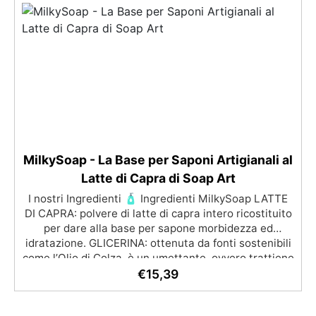
professionale: Risultati uniformi e di alta qualità,
simili a quelli dei professionisti.
MilkySoap - La Base per Saponi Artigianali al
Latte di Capra di Soap Art
I nostri Ingredienti 🧴 Ingredienti MilkySoap LATTE
DI CAPRA: polvere di latte di capra intero ricostituito
per dare alla base per sapone morbidezza ed
idratazione. GLICERINA: ottenuta da fonti sostenibili
come l’Olio di Colza, è un umettante, ovvero trattiene
l'umidità. Nel sapone, è ottimo perché aiuta a
€
15,39
trattenere l'umidità vicino alla pelle, rendendo il
sapone idratante. PROPILENEGLICOLO (PG): usato