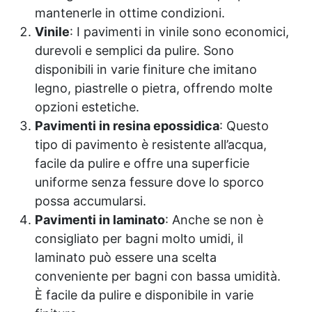
stendibilità sulla pelle SODIO DI COCCO SULFATO:
mantenerle in ottime condizioni.
costituito dagli acidi grassi dell'olio di cocco.
Vinile
: I pavimenti in vinile sono economici,
GLUCOSIDE DI COCCO: è tra i tensioattivi più
durevoli e semplici da pulire. Sono
apprezzati nell'ambito della cosmesi fai-da-te. Si
disponibili in varie finiture che imitano
distingue per la sua straordinaria delicatezza e una
compatibilità dermatologica elevata. La sua natura
legno, piastrelle o pietra, offrendo molte
delicata lo rende ideale anche per le pelli più
opzioni estetiche.
sensibili, inclusa quella dei neonati. COCO-AMIDO-
Pavimenti in resina epossidica
: Questo
PROPILBETAINA: un acido grasso sintetico derivato
dal cocco,che grazie alle sue capacità antisettiche è
tipo di pavimento è resistente all’acqua,
largamente usato in shampoo e saponi (anche
facile da pulire e offre una superficie
intimi). ACIDO ETIDRONICO: utilizzato come
uniforme senza fessure dove lo sporco
stabilizzatore di emulsione e controllo della viscosità
possa accumularsi.
ha il pregio di neutralizzare i metalli dispersi
nell’acqua che si usa per lavarci, rende il spaone
Pavimenti in laminato
: Anche se non è
efficace anche in acque “dure” (con alta presenza di
consigliato per bagni molto umidi, il
metalli). OSSIDO DI TITANIO: è un minerale naturale
laminato può essere una scelta
usato in cosmetica. Si presenta come una polvere
bianca, molto presente in natura (in forme cristalline)
conveniente per bagni con bassa umidità.
Possiede un elevato indice di rifrazione ed è in grado
È facile da pulire e disponibile in varie
di assorbire, riflettere e disperdere la luce solare, per