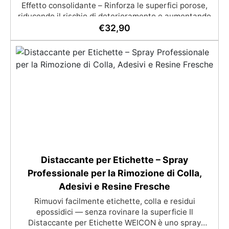
Effetto consolidante – Rinforza le superfici porose,
riducendo il rischio di deterioramento e aumentando
la durata nel tempo. ✅ Versatile e multi-superficie –
€
32,90
Adatto per cotto, pietra, gres porcellanato, clinker,
cemento, porfido e altre superfici porose. ✅
Applicazione semplice – Penetra in profondità senza
alterare l'aspetto originale del materiale, garantendo
un trattamento efficace e duratura 🔹 Resa :
Supporti poco assorbenti: fino a 30 m²/L Supporti
assorbenti: 10–15 m²/L Intervallo tra le mani: 24 ore
Se il tuo terrazzo ha delle fughe rotte, dei buchi o dei
fori, acquista il mastice epossidico bicomponente
“Magelestic” per consolidarle e renderle
impermeabili.
Distaccante per Etichette – Spray
Professionale per la Rimozione di Colla,
Adesivi e Resine Fresche
Rimuovi facilmente etichette, colla e residui
epossidici — senza rovinare la superficie Il
Distaccante per Etichette WEICON è uno spray