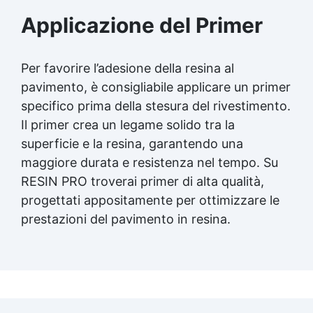
bicomponente Pavimento epossidico pro e contro
Epossidica Colla epossidica plastica See all articles
Applicazione del Primer
→
Per favorire l’adesione della resina al
pavimento, è consigliabile applicare un primer
specifico prima della stesura del rivestimento.
Il primer crea un legame solido tra la
superficie e la resina, garantendo una
maggiore durata e resistenza nel tempo. Su
RESIN PRO troverai primer di alta qualità,
progettati appositamente per ottimizzare le
prestazioni del pavimento in resina.