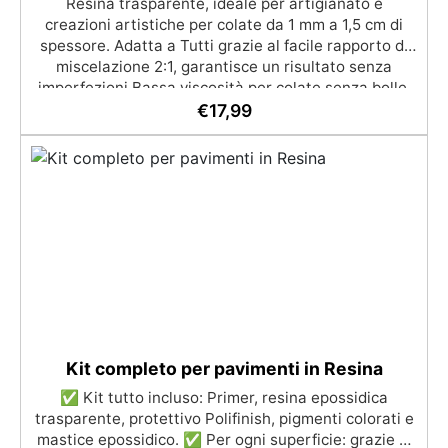
Resina trasparente, ideale per artigianato e
creazioni artistiche per colate da 1 mm a 1,5 cm di
spessore. Adatta a Tutti grazie al facile rapporto di
miscelazione 2:1, garantisce un risultato senza
imperfezioni Bassa viscosità per colate senza bolle,
compatibile con legno, silicone, vetro, metallo e altri
€
17,99
materiali. Certificata post-catalisi atossica e sicura
per il contatto con la pelle, Bpa Free e senza Solventi
(Voc Free) Superficie lucida, autolivellante e con filtri
UV anti-ingiallimento per una finitura durevole e
brillante.
Kit completo per pavimenti in Resina
✅ Kit tutto incluso: Primer, resina epossidica
trasparente, protettivo Polifinish, pigmenti colorati e
mastice epossidico. ✅ Per ogni superficie: grazie al