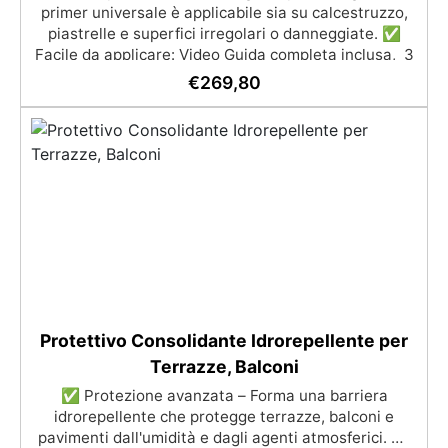
primer universale è applicabile sia su calcestruzzo,
piastrelle e superfici irregolari o danneggiate. ✅
Facile da applicare: Video Guida completa inclusa, 3
semplici passaggi, dalla preparazione della superficie
€
269,80
alla finitura protettiva antigraffio. ✅ Risultati
professionali: Sistema autolivellante, resistente ai
raggi UV, duraturo e con finitura lucida o satinata. ✅
Personalizzabile: Disponibile in kit per metrature da
2m² a 100m², con una vasta gamma di pigmenti
selezionabili.
Protettivo Consolidante Idrorepellente per
Terrazze, Balconi
✅ Protezione avanzata – Forma una barriera
idrorepellente che protegge terrazze, balconi e
pavimenti dall'umidità e dagli agenti atmosferici. ✅