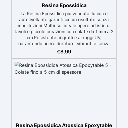
Resina Epossidica
La Resina Epossidica più venduta, lucida e
autolivellante garantisce un risultato senza
imperfezioni Multiuso: ideale opere artistiche,
tavoli e piccole creazioni con colate da 1 mm a 2
cm Resistente ai graffi e ai raggi UV,
garantendo opere durature, vibranti e senza
ingiallimenti nel tempo Bassa viscosità e
€
8,99
formula anti-bolle per risultati impeccabili,
perfetti per colate di stampi e inglobamenti
Certificata Atossica post catalisi per contatto
con la pelle, BPA free e VoC Free
Resina Epossidica Atossica Epoxytable