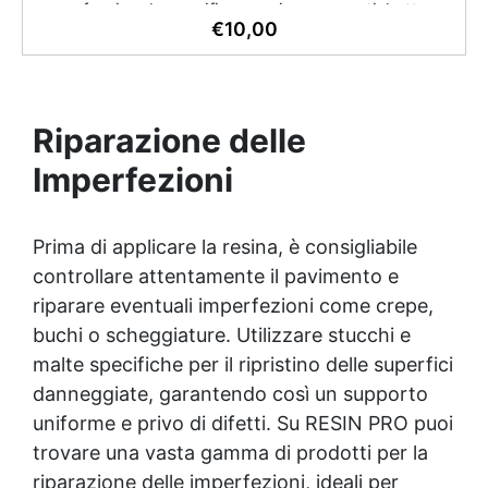
professionale specifico per rimuovere etichette,
€
10,00
adesivi e colle da plastica, vetro, metallo e superfici
verniciate. Grazie alla sua formulazione bilanciata,
scioglie anche resine epossidiche ancora appiccicose
(non indurite), facilitando la pulizia durante
lavorazioni o applicazioni di resina. ⭐
Riparazione delle
Caratteristiche principali 🧴 Rimuove etichette, colla,
residui di adesivo epossidico fresco 💨 Azione rapida
Imperfezioni
e profonda – penetra sotto l’etichetta e scioglie
l’adesivo in pochi minuti 🧲 Compatibile con molte
superfici – metallo, plastica, vetro, ceramica e
Prima di applicare la resina, è consigliabile
superfici verniciate 🧽 Evaporazione lenta – agisce a
controllare attentamente il pavimento e
fondo senza danneggiare la superficie 🌿 Formula
riparare eventuali imperfezioni come crepe,
sicura – non contiene siliconi, acidi o sostanze
corrosive 🧰 Ideale per uso industriale, artigianale o
buchi o scheggiature. Utilizzare stucchi e
domestico 💡 Perché scegliere Label Remover 🧽
malte specifiche per il ripristino delle superfici
Azione multiuso Rimuove etichette, colle e residui di
danneggiate, garantendo così un supporto
resine fresche.⚡ Pulizia rapida Scioglie
efficacemente gli adesivi più tenaci in pochi minuti.💧
uniforme e privo di difetti. Su RESIN PRO puoi
Evaporazione controllata Consente un tempo
trovare una vasta gamma di prodotti per la
d’azione maggiore, ideale per colle spesse.🧴
riparazione delle imperfezioni, ideali per