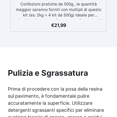
Confezioni pratiche da 500g , le quantità
maggior saranno forniti con multipli di questo
kit (es: 2kg = 4 kit da 500g) Ideale per
principianti: a prova di errore, perfetta per chi
€
21,99
inizia. Sempre lucida: garantisce una finitura
brillante e uniforme in ogni condizione.
Facilissima da usare: rapporto di miscelazione
intuitivo basta mescolare i 2 componenti in
parti uguali Versatile e creativa: adatta per
colate, rivestimenti e colorabile a piacere.
Resistente : lucentezza duratura e alta
resistenza a graffi e umidità.
Pulizia e Sgrassatura
Prima di procedere con la posa della resina
sul pavimento, è fondamentale pulire
accuratamente la superficie. Utilizzare
detergenti sgrassanti specifici per eliminare