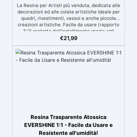
La Resina per Artisti più venduta, dedicata alle
decorazioni ed alle colate artistiche Ideale per
quadri, rivestimenti, vassoi e anche piccole
creazioni artistiche. Facile da usare (rapporto
3:2) protetta dall’ingiallimento grazie agli
speciali filtri UV Formula densa : non cola via,
€
21,99
mantenendo i design precisi e puliti. Indurisce
in 12-24h garantendo una superficie lucida e
brillante
Resina Trasparente Atossica
EVERSHINE 1:1 - Facile da Usare e
Resistente all'umidità!