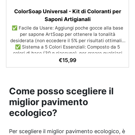
ColorSoap Universal - Kit di Coloranti per
Saponi Artigianali
✅ Facile da Usare: Aggiungi poche gocce alla base
per sapone ArtSoap per ottenere la tonalità
desiderata (non eccedere il 5% per risultati ottimali).
✅ Sistema a 5 Colori Essenziali: Composto da 5
colori di base (30 g ciascuno), per creare qualsiasi
tonalità, miscelando i colori. ✅ Calcolatore Online:
€
15,99
Modifica i dosaggi e visualizza in tempo reale il
colore ottenuto, grazie al nostro pratico calcolatore
online. ✅ Dermatologicamente Testati: Sicuri per la
pelle e specifici per i saponi artigianali. ✅ Resistenti
Come posso scegliere il
nel Tempo: I colori mantengono la vivacità e la
bellezza dei tuoi saponi decorativi.
miglior pavimento
ecologico?
Per scegliere il miglior pavimento ecologico, è