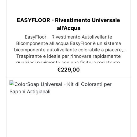
EASYFLOOR - Rivestimento Universale
all’Acqua
EasyFloor – Rivestimento Autolivellante
Bicomponente all'acqua EasyFloor è un sistema
bicomponente autolivellante colorabile a piacere,
Traspirante e ideale per rinnovare rapidamente
qualsiasi pavimento con una finitura resistente,
uniforme e personalizzabile. Si applica facilmente a
€
229,00
rullo e aderisce anche su superfici difficili anche
verticali. Riempie crepe e irregolarità del pavimento.
Rinnovandolo con una sola passata. 🔹 Senza
demolizioni, su qualsiasi superficie edile: piastrelle,
cemento, cotto, calcestruzzo.🔹 Perfetta adesione
anche su superfici umide, irregolari o danneggiate.🔹
Colorabile a piacere si applica con un semplice ruolo
o pennello🔹 Resistente al calpestio ed anche
carrabile (2 mani).🔹 Asciugatura rapida: già
calpestabile il giorno successivo