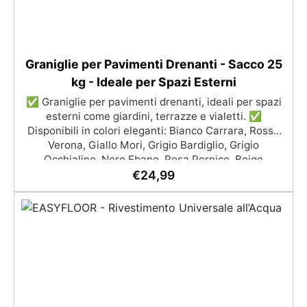
Graniglie per Pavimenti Drenanti - Sacco 25
kg - Ideale per Spazi Esterni
✅ Graniglie per pavimenti drenanti, ideali per spazi
esterni come giardini, terrazze e vialetti. ✅
Disponibili in colori eleganti: Bianco Carrara, Rosso
Verona, Giallo Mori, Grigio Bardiglio, Grigio
Occhialino, Nero Ebano, Rosa Pernice, Beige
Botticino ✅ Facili da applicare: al naturale oppure
€
24,99
mescolate con leganti in resina per ghiaino
stabilizzato ✅ Economiche e resistenti,
garantiscono durata e un sistema di drenaggio
efficiente. ✅ Sacchi da 25kg, consigliate per coprire
circa 1 m2