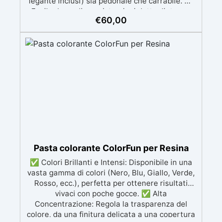
legante inclusi) sia pedonale che carrabile. ✅
Facile da applicare: istruzioni dettagliate per
€
60,00
risultati impeccabili, senza bisogno di
esperienza, con assistenza video/telefonica
gratuita ✅ Economico e Veloce: rinnova le
superfici con una spesa minima, evitando
costosi lavori di ripristino, in appena 24h ✅
Versatile e personalizzabile: adatto a cemento,
calcestruzzo, vecchie pavimentazioni e terra
battuta (previa consulenza). ✅ Resine
resistenti nel tempo: le resine ad alta
tecnologia garantiscono resistenza all'usura e
stabilità del colore negli anni
Pasta colorante ColorFun per Resina
✅ Colori Brillanti e Intensi: Disponibile in una
vasta gamma di colori (Nero, Blu, Giallo, Verde,
Rosso, ecc.), perfetta per ottenere risultati
vivaci con poche gocce. ✅ Alta
Concentrazione: Regola la trasparenza del
colore, da una finitura delicata a una copertura