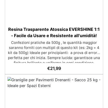
Resina Trasparente Atossica EVERSHINE 1:1
- Facile da Usare e Resistente all'umidità!
Confezioni pratiche da 500g , le quantità maggior
saranno forniti con multipli di questo kit (es: 2kg = 4
kit da 500g) Ideale per principianti: a prova di errore,
perfetta per chi inizia. Sempre lucida: garantisce una
finitura brillante e uniforme in ogni condizione.
Facilissima da usare: rapporto di miscelazione
€
21,99
intuitivo basta mescolare i 2 componenti in parti
uguali Versatile e creativa: adatta per colate,
rivestimenti e colorabile a piacere. Resistente :
lucentezza duratura e alta resistenza a graffi e
umidità.