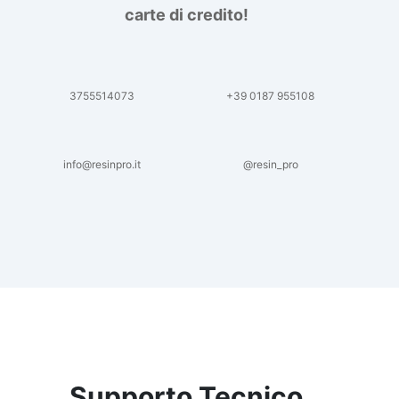
carte di credito!
3755514073
+39 0187 955108
info@resinpro.it
@resin_pro
Supporto Tecnico