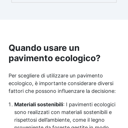
quantità sufficiente per l’applicazione di almeno
due mani. ✅ Resina metacrilica
monocomponente per consolidare e proteggere
pavimenti in cemento e calcestruzzo ✅
Penetrazione profonda grazie alla bassa
viscosità, aumentando resistenza meccanica e
chimica ✅ Finitura lucida che ravviva il colore,
protegge dall'umidità, raggi UV e rende la
Quando usare un
superficie antipolvere ✅ Facile applicazione
pavimento ecologico?
con rullo, asciugatura in meno di 12 ore per una
protezione rapida e duratura ✅ Ideale per
garage, cortili, magazzini e piazzali, resistente
a temperature estreme e agenti chimici
Per scegliere di utilizzare un pavimento
ecologico, è importante considerare diversi
fattori che possono influenzare la decisione:
Materiali sostenibili
: I pavimenti ecologici
sono realizzati con materiali sostenibili e
rispettosi dell’ambiente, come il legno
proveniente da foreste gestite in modo