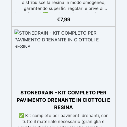
distribuisce la resina in modo omogeneo,
garantendo superfici regolari e prive di
imperfezioni. ✅ Larghezza 22 cm: Perfetto per
€
7,99
coprire grandi superfici in modo efficiente,
ideale per pavimenti e rivestimenti in resina. ✅
Materiale Resistente: Realizzato in spugna di
alta qualità per garantire durata e resistenza
nel tempo. ✅ Auto-livellante: La spugna si
auto-livella per una finitura liscia e priva di
bolle. ✅ Facile da Usare: Leggero e pratico,
consente una stesura precisa e veloce, anche
su ampie aree. NON sono adatti a prodotti a
base solvente
STONEDRAIN - KIT COMPLETO PER
PAVIMENTO DRENANTE IN CIOTTOLI E
RESINA
✅ Kit completo per pavimenti drenanti, con
tutto il materiale necessario (graniglia e