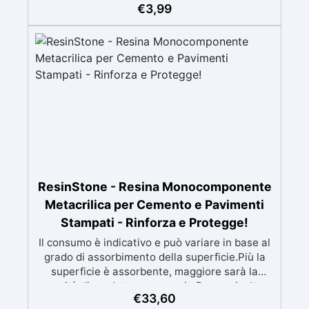
intensa, variando la concentrazione dal 0,01% al
€
3,99
5%. ✅ Facile da Usare: Aggiungi al componente
A della resina e mescola fino a ottenere il
colore desiderato; puoi anche creare sfumature
uniche combinando diversi colori. ✅
Compatibile con Resine Epossidiche: Formulata
per un uso ottimale con resine epossidiche e
acriliche, garantendo una miscela omogenea.
✅ Non Compatibile con Resine Poliuretaniche:
Assicurati di utilizzarla solo con resine
epossidiche o acriliche, non adatta per resine
poliuretaniche Resin Pro.
ResinStone - Resina Monocomponente
Metacrilica per Cemento e Pavimenti
Stampati - Rinforza e Protegge!
Il consumo è indicativo e può variare in base al
grado di assorbimento della superficie.Più la
superficie è assorbente, maggiore sarà la
quantità di prodotto necessaria.Per un risultato
€
33,60
ottimale, consigliamo di acquistare una