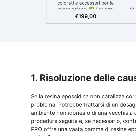
colorati e accessori per la
miscelazione. ✅ Per ogni
Su
superficie: grazie al primer
r
€
199,00
universale è applicabile sia su
Ne
calcestruzzo, piastrelle e
superfici irregolari o
V
danneggiate. ✅ Facile da
applicare: Video Guida completa
pe
inclusa, 3 semplici passaggi,
dalla preparazione della
a
superficie alla finitura protettiva
antigraffio. ✅ Risultati
1. Risoluzione delle ca
professionali: Sistema
autolivellante, resistente ai
raggi UV, duraturo e con finitura
Se la
resina epossidica
non catalizza corr
lucida o satinata. ✅
problema. Potrebbe trattarsi di un dosag
Personalizzabile: Disponibile in
kit per metrature da 2m² a
ambiente non idonea o di una vecchiaia de
100m², con una vasta gamma di
procedure seguite e, se necessario, conta
pigmenti selezionabili.
PRO offre una vasta gamma di resine eposs