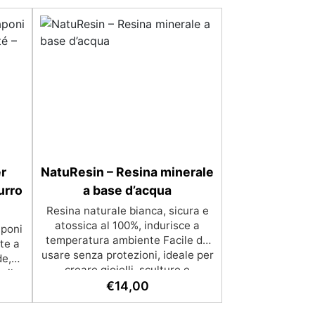
r
NatuResin – Resina minerale
urro
a base d’acqua
Resina naturale bianca, sicura e
atossica al 100%, indurisce a
aponi
temperatura ambiente Facile da
te a
usare senza protezioni, ideale per
de,
creare gioielli, sculture e
 il
decorazioni Formula eco-friendly
€
14,00
poni.
a base d’acqua, alternativa sicura
on
alle resine tradizionali Adatta