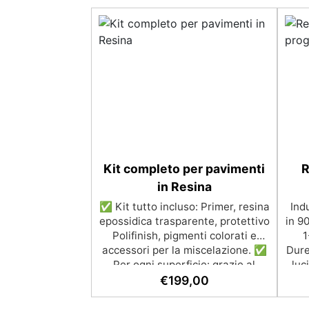
Kit completo per pavimenti
R
in Resina
✅ Kit tutto incluso: Primer, resina
Ind
epossidica trasparente, protettivo
in 9
Polifinish, pigmenti colorati e
1
accessori per la miscelazione. ✅
Dure
Per ogni superficie: grazie al
luc
primer universale è applicabile sia
€
199,00
su calcestruzzo, piastrelle e
catal
superfici irregolari o danneggiate.
indu