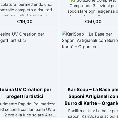
✅ Soluzione Completa:
colatura, permettendo un
Comprende 3 sezioni per
ontrollo completo e risultati
soddisfare ogni esigenza d
impeccabili. Tecnologia
lavorazione della resina:
vanzata: Grazie al sistema a
€
19,00
€
50,00
Sgrossatura, Satinatura, 
liaddizione, riduce il ritiro nel
Lucidatura & Levigatura. 
mpo e aumenta la durata del
Sgrossatura Accurata: Inclu
30% rispetto ai siliconi
dischi ABRANET (P120-P40
tradizionali. Facilità d'uso:
per modellare e dare forma a
Miscelazione semplice con
oggetti con precisione,
rapporto 1:1, ideale sia per
favorendo l’aspirazione del
incipianti che professionisti.
polvere di resina. ✅ Finitu
Versatile: Compatibile con
Satinata: Set MICROSTA
esine, cere, metalli a basso
(P800-P1500) per ottener
to di fusione, saponi, cementi
superfici opache e satinate
 gessi, per progetti creativi
ideali per rifiniture delicate
ttagliati. Alta qualità tecnica:
Lucidatura Perfetta: Set
Resina UV Creation per
KariSoap – La Base pe
 una durezza di 13 Shore A e
ABRALON (P500-P4000) c
progetti artistici
Saponi Artigianali co
a fluidità elevata, garantisce
crema EpoxyPolish per un
Burro di Karité – Organi
durimento Rapido: Polimerizza
dettagli precisi e una facile
lucidatura impeccabile e u
 90 secondi con lampada UV o
estrazione dei modelli.
superficie liscia e brillante
Facilità d’Uso: La base pe
n 1-2 ore alla luce solare Alta
saponi KariSoap si sciogli
Facile da Usare: Include