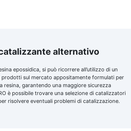
Trasparente – KariSoap pu
essere facilmente colorata co
coloranti ColorSoap,
permettendoti di creare sap
dal design unico e
personalizzato.
 catalizzante alternativo
esina epossidica
, si può ricorrere all’utilizzo di un
o prodotti sul mercato appositamente formulati per
lla resina, garantendo una maggiore sicurezza
O è possibile trovare una selezione di catalizzatori
 per risolvere eventuali problemi di catalizzazione.