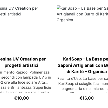
esina UV Creation per
KariSoap – La Base pe
progetti artistici
Saponi Artigianali con B
di Karité – Organica
urimento Rapido: Polimerizza
0 secondi con lampada UV o in
Facilità d’Uso: La base per s
-2 ore alla luce solare Alta
KariSoap si scioglie facilmen
zza e Brillantezza: Superficie
bagnomaria o nel microon
ida, trasparente e resistente
semplificando notevolmente
Facilità di Utilizzo: Nessun
€
10,00
€
16,00
processo di creazione dei sa
izzatore richiesto, applicala e
Super Sicuro: Realizzata c
risce subito Versatilità: Ideale