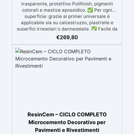
trasparente, protettivo Polifinish, pigmenti
comodamente predosati
colorati e mastice epossidico. ✅ Per ogni
superficie: grazie al primer universale è
applicabile sia su calcestruzzo, piastrelle e
superfici irregolari o danneggiate. ✅ Facile da
applicare: Video Guida completa inclusa, 3
€
269,80
semplici passaggi, dalla preparazione della
superficie alla finitura protettiva antigraffio. ✅
Risultati professionali: Sistema autolivellante,
resistente ai raggi UV, duraturo e con finitura
lucida o satinata. ✅ Personalizzabile:
Disponibile in kit per metrature da 2m² a 100m²,
con una vasta gamma di pigmenti selezionabili.
ResinCem – CICLO COMPLETO
Microcemento Decorativo per
Pavimenti e Rivestimenti