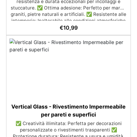
resistenza e durata eccezionali per incollaggi e
stuccature. ✅ Ottima adesione: Perfetto per marmi,
graniti, pietre naturali e artificiali. ✅ Resistente alle
intemperie: Inalterabile alle condizioni atmosferiche
e resistente agli UV. ✅ Applicazioni verticali: Ideale
€
10,99
per applicazioni verticali, senza rischio di colature.
✅ Facile da usare: Miscelazione semplice con
rapporto 100:50 per risultati ottimali.
Vertical Glass - Rivestimento Impermeabile
per pareti e superfici
✅ Creatività illimitata: Perfetta per decorazioni
personalizzate o rivestimenti trasparenti ✅
Protezione duratura: Resistente a usura e umidità,