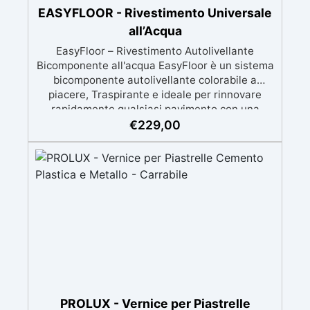
EASYFLOOR - Rivestimento Universale
all’Acqua
EasyFloor – Rivestimento Autolivellante
Bicomponente all'acqua EasyFloor è un sistema
bicomponente autolivellante colorabile a
piacere, Traspirante e ideale per rinnovare
rapidamente qualsiasi pavimento con una
finitura resistente, uniforme e personalizzabile.
€
229,00
Si applica facilmente a rullo e aderisce anche
su superfici difficili anche verticali. Riempie
crepe e irregolarità del pavimento.
Rinnovandolo con una sola passata. 🔹 Senza
demolizioni, su qualsiasi superficie edile:
piastrelle, cemento, cotto, calcestruzzo.🔹
Perfetta adesione anche su superfici umide,
irregolari o danneggiate.🔹 Colorabile a piacere
si applica con un semplice ruolo o pennello🔹
Resistente al calpestio ed anche carrabile (2
mani).🔹 Asciugatura rapida: già calpestabile il
giorno successivo
PROLUX - Vernice per Piastrelle