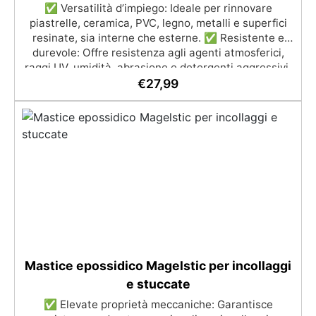
✅ Versatilità d’impiego: Ideale per rinnovare
Per una copertura totale, è necessario raddoppiare
piastrelle, ceramica, PVC, legno, metalli e superfici
la quantità consigliata. Sparta Top: Consumo
resinate, sia interne che esterne. ✅ Resistente e
consigliato: 0,2 kg/m². Si prega di rispettare questa
durevole: Offre resistenza agli agenti atmosferici,
indicazione, poiché la quantità del prodotto è
raggi UV, umidità, abrasione e detergenti aggressivi.
calcolata in base a questo consumo. ​
✅ Finitura satinata ed estetica elegante: Disponibile
€
27,99
in colori RAL e NCS su richiesta, con una finitura
traspirante e resistente. ✅ Facile applicazione e
manutenzione: Monocomponente, si applica
facilmente e garantisce una pulizia semplice e
duratura. ✅ Certificato per sicurezza: Conforme alle
normative HACCP e marcatura CE secondo EN 1504-
2, ideale anche per ambienti con alimenti.
Mastice epossidico Magelstic per incollaggi
e stuccate
✅ Elevate proprietà meccaniche: Garantisce