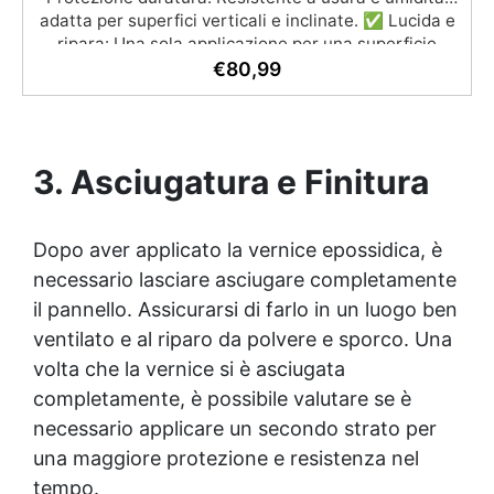
adatta per superfici verticali e inclinate. ✅ Lucida e
ripara: Una sola applicazione per una superficie
brillante, liscia e protetta dalle infiltrazioni ✅
€
80,99
Colorazione personalizzabile: Compatibile con
coloranti e polveri metalliche per effetti cromatici
unici. ✅ Facile da applicare: Priva di solventi e
inodore, con 1 kg ricopre circa 1 m2 (1 mm di
3. Asciugatura e Finitura
spessore) La confezione contiene: Vertical Glass A 2
kg + 1.4 kg Vertical Glass B
Dopo aver applicato la vernice epossidica, è
necessario lasciare asciugare completamente
il pannello. Assicurarsi di farlo in un luogo ben
ventilato e al riparo da polvere e sporco. Una
volta che la vernice si è asciugata
completamente, è possibile valutare se è
necessario applicare un secondo strato per
una maggiore protezione e resistenza nel
tempo.