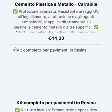
Cemento Plastica e Metallo - Carrabile
✅ Protezione avanzata: Resistente ai raggi UV,
all’ingiallimento, all’abrasione e agli agenti
atmosferici, si applica direttamente su
piastrelle cemento metallo o altre superfici. ✅
Adatta per ambienti umidi od alto passaggio :
Formulazione Poliuretanica, ideale per ambienti
€
44,33
che richiedono la massima resistenza -
superiore alle resine epossidiche e vernici
classiche. ✅ Finitura versatile e
personalizzabile: Disponibile in qualsiasi colore,
con finitura lucida o satinata. Coprente in una
singola passata. ✅ Universale: Perfetta per
pavimentazioni , parcheggi esterni, magazzini
e , oltre a rivestimenti su acciaio
opportunamente preparato. ✅ Conformità e
sicurezza: Conforme al Regolamento Europeo
EU no. 305/2011 - Regolamento Europeo EU no.
574/2014 - Marcatura CE secondo EN 1504-2 e
Kit completo per pavimenti in Resina
relativa Dichiarazione di Prestazione (DoP) ✅
✅ Kit tutto incluso: Primer, resina epossidica
Facile da Usare, miscela i 2 componenti (2 : 1)