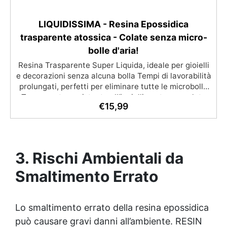
LIQUIDISSIMA - Resina Epossidica
trasparente atossica - Colate senza micro-
bolle d'aria!
Resina Trasparente Super Liquida, ideale per gioielli
e decorazioni senza alcuna bolla Tempi di lavorabilità
prolungati, perfetti per eliminare tutte le microbolle
Trasparente, resistente all'ingiallimento per colate
€
15,99
da 2mm fino a 2 cm, minimizzando le bolle d'aria per
risultati impeccabili. Compatibile con coloranti in
pasta o polvere, permettendo personalizzazioni
uniche Sicura, BPA Free, inodore e certificata
atossica post-catalisi, perfetta per creazioni
3. Rischi Ambientali da
destinate al contatto diretto con la pelle.
Smaltimento Errato
Lo smaltimento errato della
resina epossidica
può causare gravi danni all’ambiente. RESIN