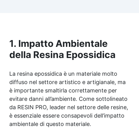
Facilissima da usare: rapporto di miscelazione
intuitivo basta mescolare i 2 componenti in
parti uguali Versatile e creativa: adatta per
colate, rivestimenti e colorabile a piacere.
Resistente : lucentezza duratura e alta
resistenza a graffi e umidità.
1. Impatto Ambientale
della Resina Epossidica
La
resina epossidica
è un materiale molto
diffuso nel settore artistico e artigianale, ma
è importante smaltirla correttamente per
evitare danni all’ambiente. Come sottolineato
da RESIN PRO, leader nel settore delle resine,
è essenziale essere consapevoli dell’impatto
ambientale di questo materiale.