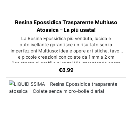
Resina Epossidica Trasparente Multiuso
Atossica – La più usata!
La Resina Epossidica più venduta, lucida e
autolivellante garantisce un risultato senza
imperfezioni Multiuso: ideale opere artistiche, tavoli
e piccole creazioni con colate da 1 mm a 2 cm
Resistente ai graffi e ai raggi UV, garantendo opere
durature, vibranti e senza ingiallimenti nel tempo
€
8,99
Bassa viscosità e formula anti-bolle per risultati
impeccabili, perfetti per colate di stampi e
inglobamenti Certificata Atossica post catalisi per
contatto con la pelle, BPA free e VoC Free