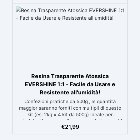
mantenendo i design precisi e puliti. Indurisce
in 12-24h garantendo una superficie lucida e
brillante
Resina Trasparente Atossica
EVERSHINE 1:1 - Facile da Usare e
Resistente all'umidità!
Confezioni pratiche da 500g , le quantità
maggior saranno forniti con multipli di questo
kit (es: 2kg = 4 kit da 500g) Ideale per
principianti: a prova di errore, perfetta per chi
€
21,99
inizia. Sempre lucida: garantisce una finitura
brillante e uniforme in ogni condizione.