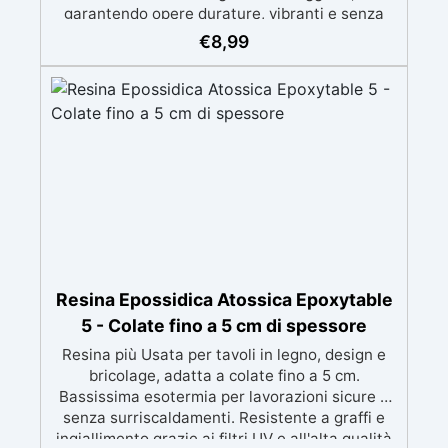
garantendo opere durature, vibranti e senza
ingiallimenti nel tempo Bassa viscosità e
€
8,99
formula anti-bolle per risultati impeccabili,
perfetti per colate di stampi e inglobamenti
Certificata Atossica post catalisi per contatto
con la pelle, BPA free e VoC Free
Resina Epossidica Atossica Epoxytable
5 - Colate fino a 5 cm di spessore
Resina più Usata per tavoli in legno, design e
bricolage, adatta a colate fino a 5 cm.
Bassissima esotermia per lavorazioni sicure e
senza surriscaldamenti. Resistente a graffi e
ingiallimento grazie ai filtri UV e all'alta qualità