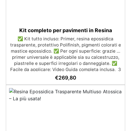
Kit completo per pavimenti in Resina
✅ Kit tutto incluso: Primer, resina epossidica
trasparente, protettivo Polifinish, pigmenti colorati e
mastice epossidico. ✅ Per ogni superficie: grazie al
primer universale è applicabile sia su calcestruzzo,
piastrelle e superfici irregolari o danneggiate. ✅
Facile da applicare: Video Guida completa inclusa, 3
semplici passaggi, dalla preparazione della superficie
€
269,80
alla finitura protettiva antigraffio. ✅ Risultati
professionali: Sistema autolivellante, resistente ai
raggi UV, duraturo e con finitura lucida o satinata. ✅
Personalizzabile: Disponibile in kit per metrature da
2m² a 100m², con una vasta gamma di pigmenti
selezionabili.