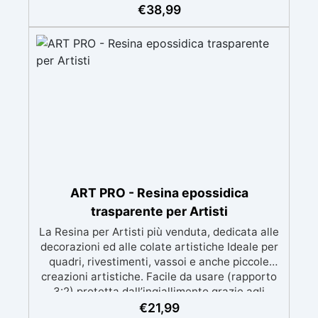
meccanica. Bassa viscosità per eliminare bolle
€
38,99
d'aria e ottenere finiture lisce. Sicura, atossica,
BPA/VOC free e certificata per il contatto
prolungato con la pelle.
ART PRO - Resina epossidica
trasparente per Artisti
La Resina per Artisti più venduta, dedicata alle
decorazioni ed alle colate artistiche Ideale per
quadri, rivestimenti, vassoi e anche piccole
creazioni artistiche. Facile da usare (rapporto
3:2) protetta dall’ingiallimento grazie agli
speciali filtri UV Formula densa : non cola via,
€
21,99