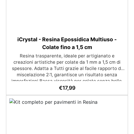
iCrystal - Resina Epossidica Multiuso -
Colate fino a 1,5 cm
Resina trasparente, ideale per artigianato e
creazioni artistiche per colate da 1 mm a 1,5 cm di
spessore. Adatta a Tutti grazie al facile rapporto di
miscelazione 2:1, garantisce un risultato senza
imperfezioni Bassa viscosità per colate senza bolle,
compatibile con legno, silicone, vetro, metallo e altri
€
17,99
materiali. Certificata post-catalisi atossica e sicura
per il contatto con la pelle, Bpa Free e senza Solventi
(Voc Free) Superficie lucida, autolivellante e con filtri
UV anti-ingiallimento per una finitura durevole e
brillante.